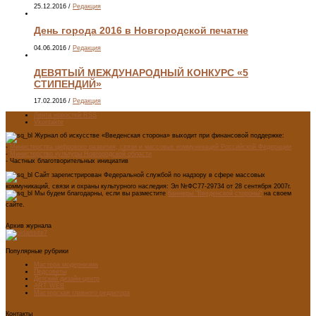
25.12.2016
/
Редакция
День города 2016 в Новгородской печатне
04.06.2016
/
Редакция
ДЕВЯТЫЙ МЕЖДУНАРОДНЫЙ КОНКУРС «5
СТИПЕНДИЙ»
17.02.2016
/
Редакция
Лента новостей RSS
Vkontakte
Журнал об искусстве «Введенская сторона» выходит при финансовой поддержке:
-
Министерства цифрового развития, связи и массовых коммуникаций Российской Федерации
-
Министерство культуры Новгородской области
- Частных благотворительных инициатив
Сайт зарегистрирован Федеральной службой по надзору в сфере массовых
коммуникаций, связи и охраны культурного наследия: Эл №ФС77-29734 от 28 сентября 2007г.
Мы будем благодарны, если вы разместите
баннеры "Введенской стороны"
на своем
сайте.
Архив журнала
Популярные рубрики
Мастера модернизма
Педсоветы
Детский дизайн-центр
ART WEB
Мастерская главного редактора
Контакты