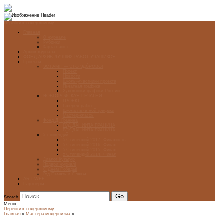
Перейти к содержимому
Главная
О журнале
Рубрики
Карта сайта
Архив журнала
ФОНД-АРХИВ ЛУЧШИХ РАБОТ УЧАЩИХСЯ
Проекты
ЭСТАМП — ЭТО ЗДÓРОВО!
Проект
Новости
Школы-участники проекта
Печатная графика
Художники-графики России
НОВГОРОДСКАЯ ПЕЧАТНЯ
ПРОЕКТ
Галерея работ
Школа печатной графики
Мастер-классы
Фонд Д. Гранина
ГОД ДАНИИЛА ГРАНИНА
ВЕК ДАНИИЛА ГРАНИНА
5 стипендий
5 Стипендий 2017. Финалисты
5 Стипендий 2016. Финал
5 Стипендий 2015. Финал
5 Стипендий 2014. Финал
Диалог Культур
Подари журнал!
С Днём Победы!
Год Памяти и Славы
ART WEB
Партнеры
Search
Меню
Перейти к содержимому
Главная
»
Мастера модернизма
»