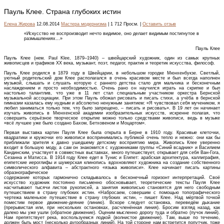
Пауль Клее. Страна глубоких истин
Елена Жирова
12.08.2014
Мастера модернизма
| 1 712 Просм. |
Оставить отзыв
«Искусство не воспроизводит нечто видимое, оно делает видимым постигнутое в
размышлениях…»
Пауль Клее
Пауль Клее (нем. Paul Klee, 1879–1940) – швейцарский художник, один из самых крупных
живописцев и графиков XX века, музыкант, поэт, педагог, практик и теоретик искусства, философ.
Пауль Клее родился в 1879 году в Швейцарии, в небольшом городке Мюнхенбукзе. Светлый,
уютный родительский дом Клее располагался в очень красивом месте и был всегда наполнен
музыкой, слышать и слушать которую с раннего детства стало для мальчика и бесконечным
наслаждением и просто необходимостью. Очень рано он научился играть на скрипке и был
настолько талантлив, что уже в 11 лет стал специальным участником оркестра Бернской
музыкальной ассоциации. При этом Пауль обожал рисовать и писать стихи, а учёба в бернской
гимназии казалась ему нудным и абсолютно ненужным занятием: «Я чувствовал себя мучеником, я
любил заниматься только тем, что было запрещено, – писать и рисовать». В 19 лет он начинает
изучать живопись в Мюнхенской академии изобразительных искусств, искренне полагая, что
совершить серьёзное творческое открытие можно только средствами живописи, ведь в музыке
«всё лучшее уже было создано Бахом, Бетховеном и Моцартом».
Первая выставка картин Пауля Клее была открыта в Берне в 1910 году. Красивые клеточки,
квадратики и кружочки его живописи воспринимались публикой очень тепло и нежно: они как бы
приближали зрителя к давно ушедшему детскому восприятию мира. Живопись Клее уверенно
входит в большую моду, а сам он знакомится с художниками группы «Синий всадник» и Василием
Кандинским, участвует в совместных выставках, много путешествует, открывает для себя Ван-Гога,
Сезанна и Матисса. В 1914 году Клее едет в Тунис и Египет: арабская архитектура, каллиграфия,
египетские иероглифы и шумерская клинопись вдохновляют художника на создание собственного
символического алфавита – абстрактного «языка живописи». Клее начинает писать картины
образнографическое
содержание которых гармонично складывалось в бесконечный горизонт интерпретаций. Своё
искусство художник постоянно письменно обосновывает, теоретические тексты Пауля Клее
насчитывают тысячи листов рукописей, а занятия живописью становятся для него свободным
путешествием в страну глубоких истин. «Набросаем, совершим с помощью топографического
чертежа маленькое путешествие в страну глубоких истин, – пишет Клее. Над мёртвой точкой
поместим первое движение-деяние (линию). Вскоре следует остановка, переведём дыхание
(прерывистая или, при нескольких остановках, расчленённая линия). Бросим взгляд назад, как
далеко мы уже ушли (обратное движение). Оценим мысленно дорогу туда и обратно (пучок линий).
Нам препятствует река, воспользуемся лодкой (волнистое движение). Там, выше по течению,
должен быть мост (несколько дугообразных линий). На той стороне нам встретится попутчик, тоже