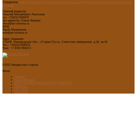
Учредитель:
АНО «Старорусский Центр интеллектуально-художественного развития «Введенская
сторона»
Главный редактор:
Николай Михайлович Локотьков
тел. +7(921)7394979
Арт-директор: Елена Жирова
elena@art-storona.ru
WEB:
Юрий Абраменков
web@art-storona.ru
Адрес редакции:
175206, Новгородская обл., г.Старая Русса, Советская набережная, д.18, кв.61
Тел.: +7(921)7394979
Факс: +7 8162 664472
©2021 Введенская сторона
Меню
Главная
Архив журнала
ФОНД-АРХИВ ЛУЧШИХ РАБОТ УЧАЩИХСЯ
Проекты
ART WEB
Партнеры