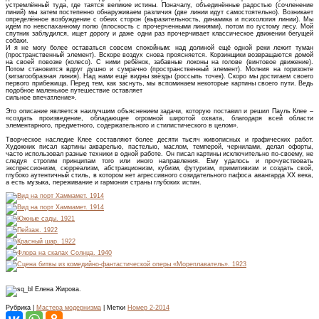
устремлённый туда, где таятся великие истины. Поначалу, объединённые радостью (сочленение
линий) мы затем постепенно обнаруживаем различия (две линии идут самостоятельно). Возникает
определённое возбуждение с обеих сторон (выразительность, динамика и психология линии). Мы
идём по невспаханному полю (плоскость с прочерченными линиями), потом по густому лесу. Мой
спутник заблудился, ищет дорогу и даже одни раз прочерчивает классическое движении бегущей
собаки.
И я не могу более оставаться совсем спокойным: над долиной ещё одной реки лежит туман
(пространственный элемент). Вскоре воздух снова проясняется. Корзинщики возвращаются домой
на своей повозке (колесо). С ними ребёнок, забавные локоны на голове (винтовое движение).
Потом становится вдруг душно и сумрачно (пространственный элемент). Молния на горизонте
(зигзагообразная линия). Над нами ещё видны звёзды (россыпь точек). Скоро мы достигаем своего
первого прибежища. Перед тем, как заснуть, мы вспоминаем некоторые картины своего пути. Ведь
подобное маленькое путешествие оставляет
сильное впечатление».
Это описание является наилучшим объяснением задачи, которую поставил и решил Пауль Клее –
«создать произведение, обладающее огромной широтой охвата, благодаря всей области
элементарного, предметного, содержательного и стилистического в целом».
Творческое наследие Клее составляют более десяти тысяч живописных и графических работ.
Художник писал картины акварелью, пастелью, маслом, темперой, чернилами, делал офорты,
часто использовал разные техники в одной работе. Он писал картины исключительно по-своему, не
следуя строгим принципам того или иного направления. Ему удалось и прочувствовать
экспрессионизм, сюрреализм, абстракционизм, кубизм, футуризм, примитивизм и создать свой,
глубоко аутентичный стиль, в котором нет агрессивного созидательного пафоса авангарда XX века,
а есть музыка, переживание и гармония страны глубоких истин.
Елена Жирова.
Рубрика |
Мастера модернизма
| Метки
Номер 2-2014