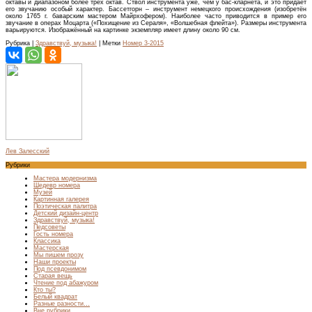
октавы и диапазоном более трёх октав. Ствол инструмента уже, чем у бас-кларнета, и это придаёт
его звучанию особый характер. Бассетгорн – инструмент немецкого происхождения (изобретён
около 1765 г. баварским мастером Майрхофером). Наиболее часто приводится в пример его
звучание в операх Моцарта («Похищение из Сераля», «Волшебная флейта»). Размеры инструмента
варьируются. Изображённый на картинке экземпляр имеет длину около 90 см.
Рубрика |
Здравствуй, музыка!
| Метки
Номер 3-2015
Лев Залесский
Рубрики
Мастера модернизма
Шедевр номера
Музей
Картинная галерея
Поэтическая палитра
Детский дизайн-центр
Здравствуй, музыка!
Педсоветы
Гость номера
Классика
Мастерская
Мы пишем прозу
Наши проекты
Под псевдонимом
Старая вещь
Чтение под абажуром
Кто ты?
Белый квадрат
Разные разности…
Вне рубрики