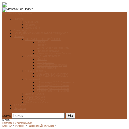
Перейти к содержимому
Главная
О журнале
Рубрики
Карта сайта
Архив журнала
ФОНД-АРХИВ ЛУЧШИХ РАБОТ УЧАЩИХСЯ
Проекты
ЭСТАМП — ЭТО ЗДÓРОВО!
Проект
Новости
Школы-участники проекта
Печатная графика
Художники-графики России
НОВГОРОДСКАЯ ПЕЧАТНЯ
ПРОЕКТ
Галерея работ
Школа печатной графики
Мастер-классы
Фонд Д. Гранина
ГОД ДАНИИЛА ГРАНИНА
ВЕК ДАНИИЛА ГРАНИНА
5 стипендий
5 Стипендий 2017. Финалисты
5 Стипендий 2016. Финал
5 Стипендий 2015. Финал
5 Стипендий 2014. Финал
Диалог Культур
Подари журнал!
С Днём Победы!
Год Памяти и Славы
ART WEB
Партнеры
Search
Меню
Перейти к содержимому
Главная
»
Рубрики
»
Здравствуй, музыка!
»