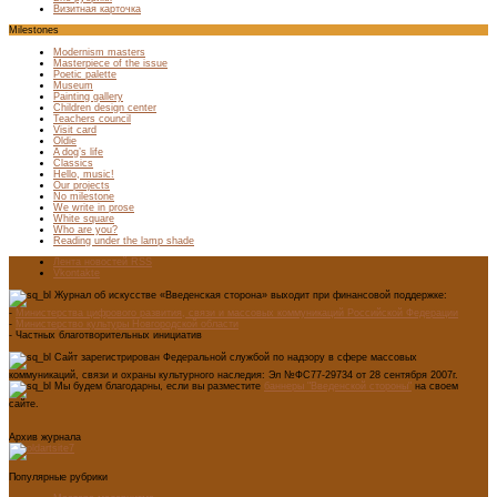
Визитная карточка
Milestones
Modernism masters
Masterpiece of the issue
Poetic palette
Museum
Painting gallery
Children design center
Teachers council
Visit card
Oldie
A dog’s life
Classics
Hello, music!
Our projects
No milestone
We write in prose
White square
Who are you?
Reading under the lamp shade
Лента новостей RSS
Vkontakte
Журнал об искусстве «Введенская сторона» выходит при финансовой поддержке:
-
Министерства цифрового развития, связи и массовых коммуникаций Российской Федерации
-
Министерство культуры Новгородской области
- Частных благотворительных инициатив
Сайт зарегистрирован Федеральной службой по надзору в сфере массовых
коммуникаций, связи и охраны культурного наследия: Эл №ФС77-29734 от 28 сентября 2007г.
Мы будем благодарны, если вы разместите
баннеры "Введенской стороны"
на своем
сайте.
Архив журнала
Популярные рубрики