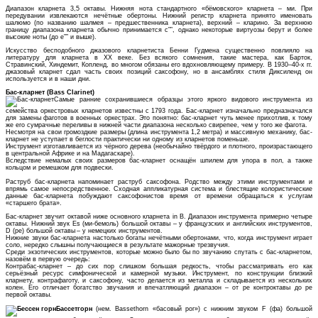
Диапазон кларнета 3,5 октавы. Нижняя нота стандартного «бёмовского» кларнета – ми. При
передувании извлекаются нечётные обертоны. Нижний регистр кларнета принято именовать
шалюмо (по названию шалмея – предшественника кларнета), верхний – кларино. За верхнюю
границу диапазона кларнета обычно принимается с””, однако некоторые виртуозы берут и более
высокие ноты (до е”” и выше).
Искусство бесподобного джазового кларнетиста Бенни Гудмена существенно повлияло на
литературу для кларнета в XX веке. Без всякого сомнения, такие мастера, как Барток,
Стравинский, Хиндемит, Копленд, во многом обязаны его вдохновляющему примеру. В 1930–40-х гг.
джазовый кларнет сдал часть своих позиций саксофону, но в ансамблях стиля Диксиленд он
используется и в наши дни.
Бас-кларнет (Bass Clarinet)
Самые ранние сохранившиеся образцы этого яркого видового инструмента из
семейства оркестровых кларнетов известны с 1793 года. Бас-кларнет изначально предназначался
для замены фаготов в военных оркестрах. Это понятно: бас-кларнет чуть менее прихотлив, к тому
же его сумрачные переливы в нижней части диапазона несколько свирепее, чем у того же фагота.
Несмотря на свои громоздкие размеры (длина инструмента 1,2 метра) и массивную механику, бас-
кларнет не уступает в беглости практически ни одному из кларнетов поменьше.
Инструмент изготавливается из чёрного дерева (необычайно твёрдого и плотного, произрастающего
в центральной Африке и на Мадагаскаре).
Вследствие немалых своих размеров бас-кларнет оснащён шпилем для упора в пол, а также
кольцом и ремешком для подвески.
Раструб бас-кларнета напоминает раструб саксофона. Родство между этими инструментами и
впрямь самое непосредственное. Сходная аппликатурная система и блестящие колористические
данные бас-кларнета побуждают саксофонистов время от времени обращаться к услугам
«старшего брата».
Бас-кларнет звучит октавой ниже основного кларнета in B. Диапазон инструмента примерно четыре
октавы. Нижний звук Es (ми-бемоль) большой октавы – у французских и английских инструментов,
D (ре) большой октавы – у немецких инструментов.
Нижние звуки бас-кларнета настолько богаты нечётными обертонами, что, когда инструмент играет
соло, нередко слышны получающиеся в результате мажорные трезвучия.
Среди экзотических инструментов, которые можно было бы по звучанию спутать с бас-кларнетом,
назовём в первую очередь:
Контрабас-кларнет – до сих пор слишком большая редкость, чтобы рассматривать его как
серьёзный ресурс симфонической и камерной музыки. Инструмент, по конструкции близкий
кларнету, контрафаготу, и саксофону, часто делается из металла и складывается из нескольких
колен. Его отличает богатство звучания и впечатляющий диапазон – от ре контроктавы до ре
первой октавы.
Бассетгорн
(нем. Bassethorn «басовый рог») с нижним звуком F (фа) большой