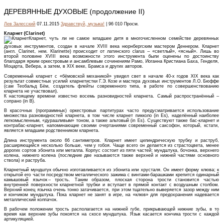
ДЕРЕВЯННЫЕ ДУХОВЫЕ (продолжение II)
Лев Залесский
07.11.2015
Здравствуй, музыка!
| 96 010 Просм.
Кларнет (Clarinet)
Кларнет, чуть ли не самое младшее дитя в многочисленном семействе деревянных
духовых инструментов, создан в начале XVIII века нюрнбергским мастером Деннером. Кларнет
(англ. Clarinet, нем. Klarinette) происходит от латинского clarus – «светлый», «ясный». Лишь во
второй половине XVIII века возможности этого инструмента были оценены по достоинству
благодаря ярким оркестровым и ансамблевым сочинениям Рамо, Иоганна Кристиана Баха, Генделя,
Моцарта, Вебера, а затем, в XIX веке, Брамса и других авторов.
Современный кларнет с «бёмовской механикой» увидел свет в начале 40-х годов XIX века как
результат совместных усилий кларнетистки Г.Э. Козе и мастера духовых инструментов Л.О. Бюффе
(сам Теобальд Бём, создатель флейты современного типа, в работе по совершенствованию
кларнета не участвовал).
К настоящему времени известно восемь разновидностей кларнета. Самый распространённый –
сопрано (in B).
В красочных (программных) оркестровых партитурах часто предусматривается использование
множества разновидностей кларнета, в том числе кларнет пикколо (in Es), наделённый наиболее
легкомысленным, «дурашливым» тоном, а также альтовый (in Es). Существуют также бас-кларнет и
контрабас-кларнет, напоминающие своими очертаниями современный саксофон, который, кстати,
является младшим родственником кларнета.
Длина инструмента около 66 сантиметров. Кларнет имеет цилиндрическую трубку и раструб,
расширяющийся несколько больше, чем у гобоя. Чаще всего он делается из страстоцвета, менее
дорогих сортов эбонита или металла. Корпус состоит из пяти частей: мундштука, бочонка, верхнего
колена, нижнего колена (последние две называются также верхней и нижней частями основного
ствола) и раструба.
Кларнетный мундштук обычно изготавливается из эбонита или хрусталя. Он имеет форму клюва; к
открытой его части посредством металлического зажима с винтами-барашками крепится одинарный
камышовый язычок – трость. Таким образом, плоская сторона трости становится частью
внутренней поверхности кларнетной трубки и вступает в прямой контакт с воздушным столбом.
Верхний конец язычка очень тонко затачивается, при этом тщательно выверяется зазор между ним
и кончиком мундштука. Пока кларнет не занят в игре, на «клюв» для предохранения надевается
металлический колпачок.
В рабочем положении трость располагается на нижней губе, прикрывающей нижние зубы, в то
время как верхние зубы покоятся на скосе мундштука. Язык касается кончика трости с каждой
артикуляцией.