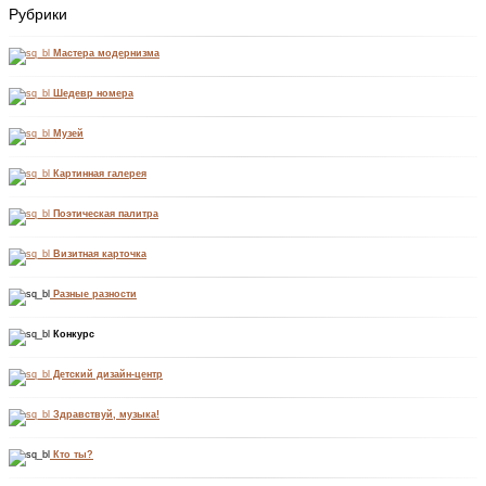
Рубрики
Мастера модернизма
Шедевр номера
Музей
Картинная галерея
Поэтическая палитра
Визитная карточка
Разные разности
Конкурс
Детский дизайн-центр
Здравствуй, музыка!
Кто ты?