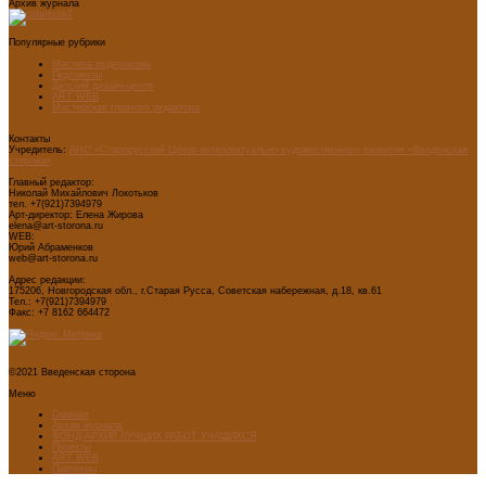
Архив журнала
Популярные рубрики
Мастера модернизма
Педсоветы
Детский дизайн-центр
ART WEB
Мастерская главного редактора
Контакты
Учредитель:
АНО «Старорусский Центр интеллектуально-художественного развития «Введенская
сторона»
Главный редактор:
Николай Михайлович Локотьков
тел. +7(921)7394979
Арт-директор: Елена Жирова
elena@art-storona.ru
WEB:
Юрий Абраменков
web@art-storona.ru
Адрес редакции:
175206, Новгородская обл., г.Старая Русса, Советская набережная, д.18, кв.61
Тел.: +7(921)7394979
Факс: +7 8162 664472
©2021 Введенская сторона
Меню
Главная
Архив журнала
ФОНД-АРХИВ ЛУЧШИХ РАБОТ УЧАЩИХСЯ
Проекты
ART WEB
Партнеры