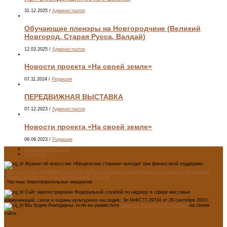
31.12.2025
/
Администратор
Обучающие пленэры на Новгородчине (Великий
Новгород, Старая Русса, Валдай)
12.03.2025
/
Администратор
Новости проекта «На своей земле»
07.11.2024
/
Редакция
ПЕРЕДВИЖНАЯ ВЫСТАВКА
07.12.2023
/
Администратор
Новости проекта «На своей земле»
09.09.2023
/
Редакция
Лента новостей RSS
Vkontakte
Журнал об искусстве «Введенская сторона» выходит при финансовой поддержке:
-
Министерства цифрового развития, связи и массовых коммуникаций Российской Федерации
-
Министерство культуры Новгородской области
- Частных благотворительных инициатив
Сайт зарегистрирован Федеральной службой по надзору в сфере массовых
коммуникаций, связи и охраны культурного наследия: Эл №ФС77-29734 от 28 сентября 2007г.
Мы будем благодарны, если вы разместите
баннеры "Введенской стороны"
на своем
сайте.