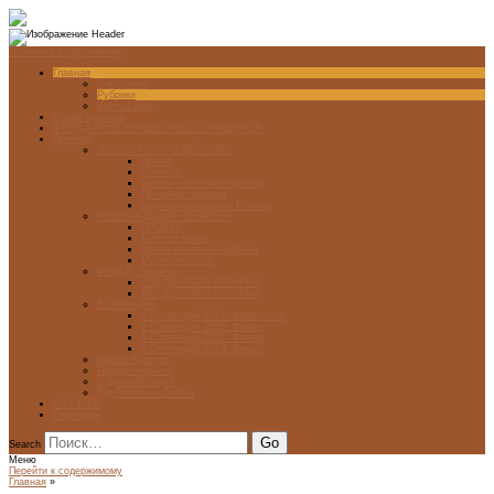
Перейти к содержимому
Главная
О журнале
Рубрики
Карта сайта
Архив журнала
ФОНД-АРХИВ ЛУЧШИХ РАБОТ УЧАЩИХСЯ
Проекты
ЭСТАМП — ЭТО ЗДÓРОВО!
Проект
Новости
Школы-участники проекта
Печатная графика
Художники-графики России
НОВГОРОДСКАЯ ПЕЧАТНЯ
ПРОЕКТ
Галерея работ
Школа печатной графики
Мастер-классы
Фонд Д. Гранина
ГОД ДАНИИЛА ГРАНИНА
ВЕК ДАНИИЛА ГРАНИНА
5 стипендий
5 Стипендий 2017. Финалисты
5 Стипендий 2016. Финал
5 Стипендий 2015. Финал
5 Стипендий 2014. Финал
Диалог Культур
Подари журнал!
С Днём Победы!
Год Памяти и Славы
ART WEB
Партнеры
Search
Меню
Перейти к содержимому
Главная
»