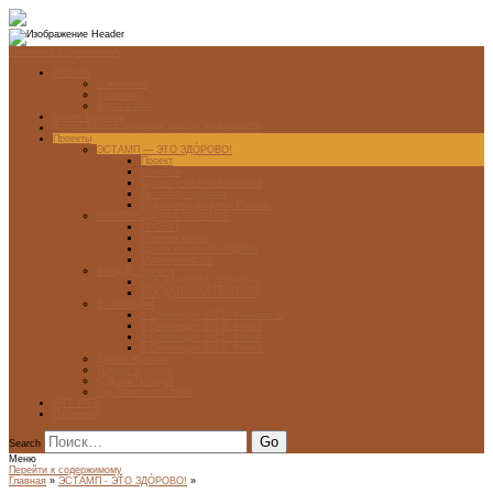
Перейти к содержимому
Главная
О журнале
Рубрики
Карта сайта
Архив журнала
ФОНД-АРХИВ ЛУЧШИХ РАБОТ УЧАЩИХСЯ
Проекты
ЭСТАМП — ЭТО ЗДÓРОВО!
Проект
Новости
Школы-участники проекта
Печатная графика
Художники-графики России
НОВГОРОДСКАЯ ПЕЧАТНЯ
ПРОЕКТ
Галерея работ
Школа печатной графики
Мастер-классы
Фонд Д. Гранина
ГОД ДАНИИЛА ГРАНИНА
ВЕК ДАНИИЛА ГРАНИНА
5 стипендий
5 Стипендий 2017. Финалисты
5 Стипендий 2016. Финал
5 Стипендий 2015. Финал
5 Стипендий 2014. Финал
Диалог Культур
Подари журнал!
С Днём Победы!
Год Памяти и Славы
ART WEB
Партнеры
Search
Меню
Перейти к содержимому
Главная
»
ЭСТАМП - ЭТО ЗДÓРОВО!
»