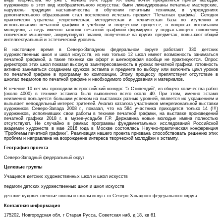
виде творчества, но уже с начала 90-х годов XX века почти прекратился приток молодых
художников в этот вид изобразительного искусства: были ликвидированы печатные мастерские,
нарушены традиции наставничества в обучении печатным техникам, в учреждениях
дополнительного образования стал постепенно исчезать предмет "Печатная графика". Сегодня
практически утрачена теоретическая, методическая и техническая база по изучению и
использованию печатной графики в учебном и творческом процессе, в вопросах воспитания
молодёжи, а ведь именно занятия печатной графикой формируют у подрастающего поколения
логическое мышление, аккумулируют знания, полученные на других предметах, повышают общий
интеллектуальный и эстетический уровень.
В настоящее время в Северо-Западном федеральном округе работают 330 детских
художественных школ и школ искусств, из них только 12 школ имеют возможность заниматься
печатной графикой, а такие техники как офорт и шелкография вообще не практикуются. Опрос
директоров этих школ показал высокую заинтересованность в уроках печатной графики, готовность
активно заниматься созданием кружков эстампа и предмета по выбору или включить цикл уроков
по печатной графике в программу по композиции. Этому процессу препятствует отсутствие в
школах педагогов по печатной графике и необходимого оборудования и материалов.
В течение 10 лет мы проводили всероссийский конкурс "5 Стипендий", из общего количества работ
(около 4000) в технике эстампа было выполнено всего около 40. При этом, именно эстамп
неизменно пользуется большим успехом на выставках разных уровней, является их украшением и
вызывает неподдельный интерес зрителей. Анализ каталога участников межрегиональной выставки
художников Северо-Запада 2008 г., показал, что на 584 участника приходится только 14 (!!!)
художников, исполнивших свои работы в технике печатной графики, на выставке произведений
печатной графики 2018 г. в музее-усадьбе Г.Р. Державина новые молодые имена полностью
отсутствуют. Не случайно в рамках программы фундаментальных исследований Российской
академии художеств в мае 2016 года в Москве состоялась Научно-практическая конференция
"Проблемы печатной графики". Реализация нашего проекта призвана способствовать решению этих
проблем и направлена на возрождение интереса творческой молодёжи к эстампу.
География проекта
Северо-Западный федеральный округ
Целевые группы
Учащиеся детских художественных школ и школ искусств
педагоги детских художественных школ и школ искусств
детские художественные школы и школы искусств Северо-Западного федерального округа
Контактная информация
175202, Новгородская обл, г Старая Русса, Советская наб, д 18, кв 61