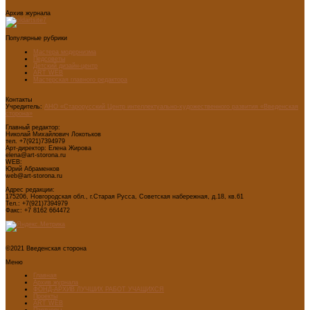
Архив журнала
Популярные рубрики
Мастера модернизма
Педсоветы
Детский дизайн-центр
ART WEB
Мастерская главного редактора
Контакты
Учредитель:
АНО «Старорусский Центр интеллектуально-художественного развития «Введенская
сторона»
Главный редактор:
Николай Михайлович Локотьков
тел. +7(921)7394979
Арт-директор: Елена Жирова
elena@art-storona.ru
WEB:
Юрий Абраменков
web@art-storona.ru
Адрес редакции:
175206, Новгородская обл., г.Старая Русса, Советская набережная, д.18, кв.61
Тел.: +7(921)7394979
Факс: +7 8162 664472
©2021 Введенская сторона
Меню
Главная
Архив журнала
ФОНД-АРХИВ ЛУЧШИХ РАБОТ УЧАЩИХСЯ
Проекты
ART WEB