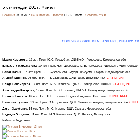
5 стипендий 2017. Финал
Редакция
25.05.2017
Наши проекты
,
Новости
| 1 717 Просм. |
Оставить отзыв
СЕРДЕЧНО ПОЗДРАВЛЯЕМ ЛАУРЕАТОВ, ФИНАЛИСТОВ 
Мария Комарова
, 12 лет. Преп. Ю.С. Поддубная. ДШИ №54. Полысаево, Кемеровская обл.
Елизавета Марахтанова
, 10 лет. Преп. Н.Л. Щербакова, О. Е. Черкасова. «Детская студия изобраз
Роман Касьян
, 16 лет. Преп. С.Н. Суздальцева. Студия «Рисуем». Покров, Владимирская обл.
Андрей Шилков
, 16 лет. Преп. Т.Н. Садомцева. ДХШ. Зима, Иркутская обл.
СТИПЕНДИЯ
Влада Пономарёва
, 10 лет. Преп. М.А. Теблоева. РДК. С. Октябрьское, Алания.
СТИПЕНДИЯ
Александра Качурова
, 15 лет. Преп. М.В. Носкова. ДШИ №1. Новокузнецк, Кемеровская обл.
Наталья Евсеева
, 16 лет. Преп. О.Е. Тестова. Студия «Радужка». Сыктывкар.
СТИПЕНДИЯ
Вячеслав Тузлаев
, 13 лет. Преп. О.А. Гужелева. ДХШ. Ленинск-Кузнецкий, Кемеровская обл.
СТИП
Дарья Задубенк
о, 14 лет. Преп. М.Ю. Мокану. ДШИ. Сольцы, Новгородская обл.
Надежда Богдевич
, 11 лет. Преп. М.П. Коновалова. ДШИ. Несвиж, Белоруссия.
Работы победителей: