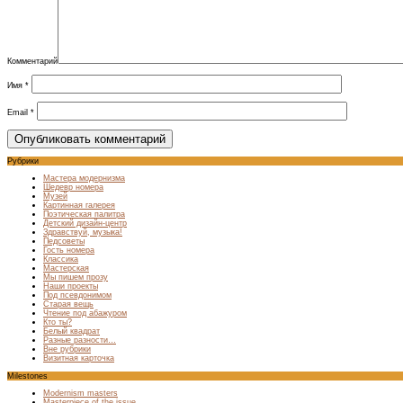
Комментарий
Имя
*
Email
*
Рубрики
Мастера модернизма
Шедевр номера
Музей
Картинная галерея
Поэтическая палитра
Детский дизайн-центр
Здравствуй, музыка!
Педсоветы
Гость номера
Классика
Мастерская
Мы пишем прозу
Наши проекты
Под псевдонимом
Старая вещь
Чтение под абажуром
Кто ты?
Белый квадрат
Разные разности…
Вне рубрики
Визитная карточка
Milestones
Modernism masters
Masterpiece of the issue