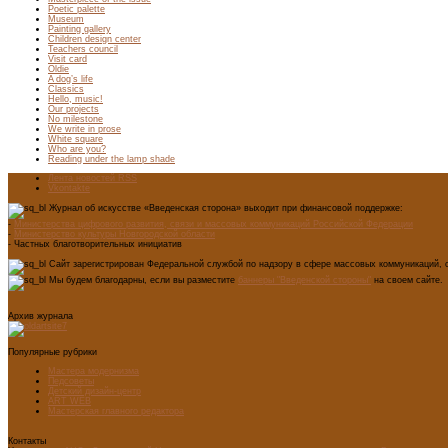
Poetic palette
Museum
Painting gallery
Children design center
Teachers council
Visit card
Oldie
A dog’s life
Classics
Hello, music!
Our projects
No milestone
We write in prose
White square
Who are you?
Reading under the lamp shade
Лента новостей RSS
Vkontakte
Журнал об искусстве «Введенская сторона» выходит при финансовой поддержке:
-
Министерства цифрового развития, связи и массовых коммуникаций Российской Федерации
-
Министерство культуры Новгородской области
- Частных благотворительных инициатив
Сайт зарегистрирован Федеральной службой по надзору в сфере массовых коммуникаций, с
Мы будем благодарны, если вы разместите
баннеры "Введенской стороны"
на своем сайте.
Архив журнала
Популярные рубрики
Мастера модернизма
Педсоветы
Детский дизайн-центр
ART WEB
Мастерская главного редактора
Контакты