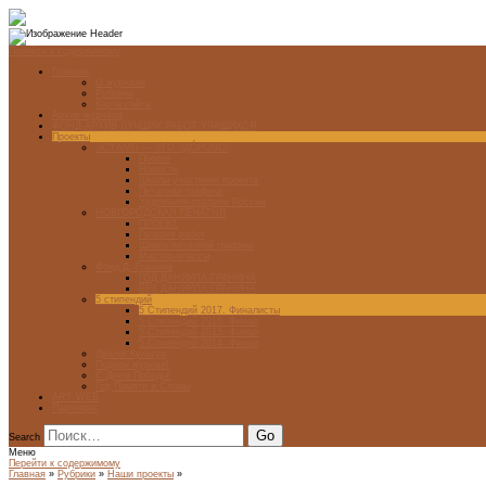
Перейти к содержимому
Главная
О журнале
Рубрики
Карта сайта
Архив журнала
ФОНД-АРХИВ ЛУЧШИХ РАБОТ УЧАЩИХСЯ
Проекты
ЭСТАМП — ЭТО ЗДÓРОВО!
Проект
Новости
Школы-участники проекта
Печатная графика
Художники-графики России
НОВГОРОДСКАЯ ПЕЧАТНЯ
ПРОЕКТ
Галерея работ
Школа печатной графики
Мастер-классы
Фонд Д. Гранина
ГОД ДАНИИЛА ГРАНИНА
ВЕК ДАНИИЛА ГРАНИНА
5 стипендий
5 Стипендий 2017. Финалисты
5 Стипендий 2016. Финал
5 Стипендий 2015. Финал
5 Стипендий 2014. Финал
Диалог Культур
Подари журнал!
С Днём Победы!
Год Памяти и Славы
ART WEB
Партнеры
Search
Меню
Перейти к содержимому
Главная
»
Рубрики
»
Наши проекты
»