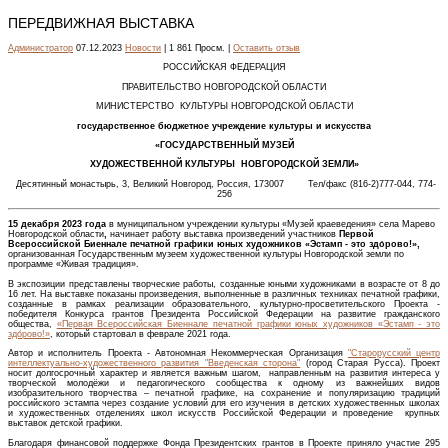
ПЕРЕДВИЖНАЯ ВЫСТАВКА
Администратор
07.12.2023
Новости
| 1 861 Просм. |
Оставить отзыв
РОССИЙСКАЯ ФЕДЕРАЦИЯ
ПРАВИТЕЛЬСТВО НОВГОРОДСКОЙ ОБЛАСТИ
МИНИСТЕРСТВО КУЛЬТУРЫ НОВГОРОДСКОЙ ОБЛАСТИ
государственное бюджетное учреждение культуры и искусства
«ГОСУДАРСТВЕННЫЙ МУЗЕЙ
ХУДОЖЕСТВЕННОЙ КУЛЬТУРЫ НОВГОРОДСКОЙ ЗЕМЛИ»
Десятинный монастырь, 3, Великий Новгород, Россия, 173007 Тел/факс (816-2)777-044, 774-
256
15 декабря 2023 года
в муниципальном учреждении культуры «Музей краеведения» села Марево
Новгородской области
,
начинает работу выставка произведений участников
Первой
Всероссийской Биеннале печатной графики юных художников «Эстамп - это здо́рово!»,
организованная Государственным музеем художественной культуры Новгородской земли по
программе «Живая традиция».
В экспозиции представлены творческие работы, созданные юными художниками в возрасте от 8 до
16 лет. На выставке показаны произведения, выполненные в различных техниках печатной графики,
созданные в рамках реализации образовательного, культурно-просветительского Проекта -
победителя Конкурса грантов Президента Российской Федерации на развитие гражданского
общества,
«Первая Всероссийская Биеннале печатной графики юных художников «Эстамп - это
здо́рово!»
, который стартовал в феврале 2021 года.
Автор и исполнитель Проекта - Автономная Некоммерческая Организация
"Старорусский центр
интеллектуально-художественного развития "Введенская сторона"
(город Старая Русса). Проект
носит долгосрочный характер и является важным шагом, направленным на развития интереса у
творческой молодёжи и педагогического сообщества к одному из важнейших видов
изобразительного творчества – печатной графике, на сохранение и популяризацию традиций
российского эстампа через создание условий для его изучения в детских художественных школах
и художественных отделениях школ искусств Российской Федерации и проведение крупных
выставок детской графики.
Благодаря финансовой поддержке Фонда Президентских грантов в Проекте приняло участие 295