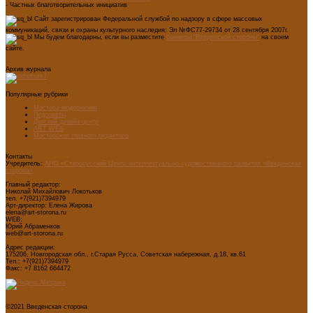
- Частных благотворительных инициатив
Сайт зарегистрирован Федеральной службой по надзору в сфере массовых
коммуникаций, связи и охраны культурного наследия: Эл №ФС77-29734 от 28 сентября 2007г.
Мы будем благодарны, если вы разместите
баннеры "Введенской стороны"
на своем
сайте.
Архив журнала
Популярные рубрики
Мастера модернизма
Педсоветы
Детский дизайн-центр
ART WEB
Мастерская главного редактора
Контакты
Учредитель:
АНО «Старорусский Центр интеллектуально-художественного развития «Введенская
сторона»
Главный редактор:
Николай Михайлович Локотьков
тел. +7(921)7394979
Арт-директор: Елена Жирова
elena@art-storona.ru
WEB:
Юрий Абраменков
web@art-storona.ru
Адрес редакции:
175206, Новгородская обл., г.Старая Русса, Советская набережная, д.18, кв.61
Тел.: +7(921)7394979
Факс: +7 8162 664472
©2021 Введенская сторона