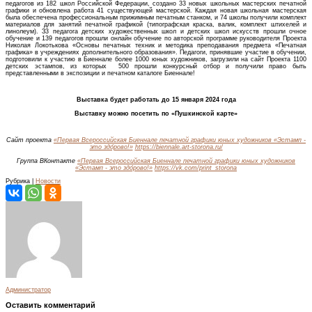
педагогов из 182 школ Российской Федерации, создано 33 новых школьных мастерских печатной
графики и обновлена работа 41 существующей мастерской. Каждая новая школьная мастерская
была обеспечена профессиональным прижимным печатным станком, и 74 школы получили комплект
материалов для занятий печатной графикой (типографская краска, валик, комплект штихелей и
линолеум). З3 педагога детских художественных школ и детских школ искусств прошли очное
обучение и 139 педагогов прошли онлайн обучение по авторской программе руководителя Проекта
Николая Локотькова «Основы печатных техник и методика преподавания предмета «Печатная
графика» в учреждениях дополнительного образования». Педагоги, принявшие участие в обучении,
подготовили к участию в Биеннале более 1000 юных художников, загрузили на сайт Проекта 1100
детских эстампов, из которых 500 прошли конкурсный отбор и получили право быть
представленными в экспозиции и печатном каталоге Биеннале!
Выставка будет работать до 15 января 2024 года
Выставку можно посетить по «Пушкинской карте»
Сайт проекта
«Первая Всероссийская Биеннале печатной графики юных художников «Эстамп -
это здо́рово!»
https://biennale.art-storona.ru/
Группа ВКонтакте
«Первая Всероссийская Биеннале печатной графики юных художников
«Эстамп - это здо́рово!»
https://vk.com/print_storona
Рубрика |
Новости
Администратор
Оставить комментарий