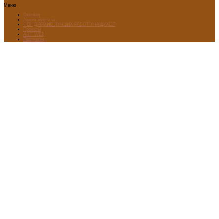
Меню
Главная
Архив журнала
ФОНД-АРХИВ ЛУЧШИХ РАБОТ УЧАЩИХСЯ
Проекты
ART WEB
Партнеры