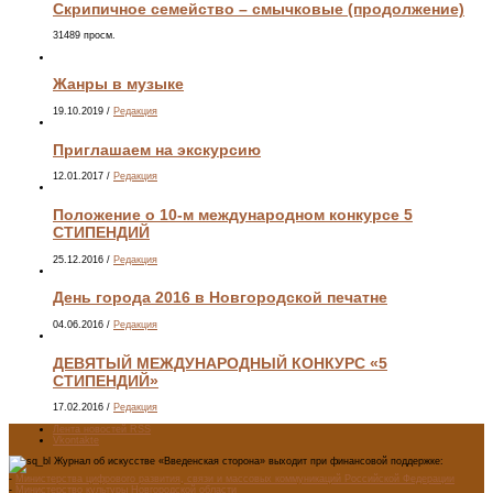
Скрипичное семейство – смычковые (продолжение)
31489 просм.
Жанры в музыке
19.10.2019
/
Редакция
Приглашаем на экскурсию
12.01.2017
/
Редакция
Положение о 10-м международном конкурсе 5
СТИПЕНДИЙ
25.12.2016
/
Редакция
День города 2016 в Новгородской печатне
04.06.2016
/
Редакция
ДЕВЯТЫЙ МЕЖДУНАРОДНЫЙ КОНКУРС «5
СТИПЕНДИЙ»
17.02.2016
/
Редакция
Лента новостей RSS
Vkontakte
Журнал об искусстве «Введенская сторона» выходит при финансовой поддержке:
-
Министерства цифрового развития, связи и массовых коммуникаций Российской Федерации
-
Министерство культуры Новгородской области