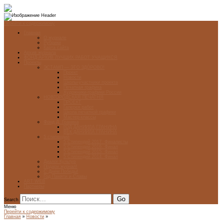
Перейти к содержимому
Главная
О журнале
Рубрики
Карта сайта
Архив журнала
ФОНД-АРХИВ ЛУЧШИХ РАБОТ УЧАЩИХСЯ
Проекты
ЭСТАМП — ЭТО ЗДÓРОВО!
Проект
Новости
Школы-участники проекта
Печатная графика
Художники-графики России
НОВГОРОДСКАЯ ПЕЧАТНЯ
ПРОЕКТ
Галерея работ
Школа печатной графики
Мастер-классы
Фонд Д. Гранина
ГОД ДАНИИЛА ГРАНИНА
ВЕК ДАНИИЛА ГРАНИНА
5 стипендий
5 Стипендий 2017. Финалисты
5 Стипендий 2016. Финал
5 Стипендий 2015. Финал
5 Стипендий 2014. Финал
Диалог Культур
Подари журнал!
С Днём Победы!
Год Памяти и Славы
ART WEB
Партнеры
Search
Меню
Перейти к содержимому
Главная
»
Новости
»