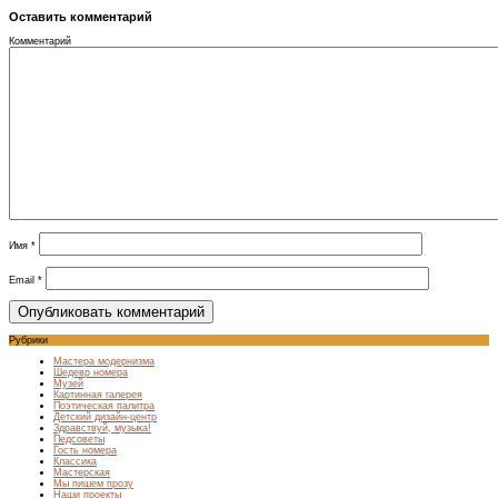
Оставить комментарий
Комментарий
Имя
*
Email
*
Рубрики
Мастера модернизма
Шедевр номера
Музей
Картинная галерея
Поэтическая палитра
Детский дизайн-центр
Здравствуй, музыка!
Педсоветы
Гость номера
Классика
Мастерская
Мы пишем прозу
Наши проекты