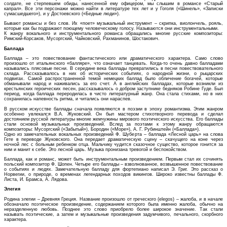
солдате, не стерпевшем обиды, нанесенной ему офицером, мы слышим в романсе «Старый
капрал». Все эти персонажи можно найти в литературе тех лет и у Гоголя («Шинель», «Записки
сумасшедшего»), и у Достоевского («Бедные люди»).
Бывают романсы и без слов. Их «поет» музыкальный инструмент – скрипка, виолончель, рояль,
которые как бы подражают поющему человеческому голосу. Называются они инструментальными.
К жанру вокального и инструментального романса обращались многие русские композиторы:
Римский-Корсаков, Мусоргский, Чайковский, Рахманинов, Шостакович.
Баллада
Баллада – это повествование фантастического или драматического характера. Само слово
произошло от итальянского «балляре», что означает танцевать. Когда-то очень давно балладами
назывались плясовые песни. В середине века баллады превратились в песни повествовательного
склада. Рассказывалось в них об исторических событиях, о народной жизни, о рыцарских
подвигах. Самой распространенной темой немецких баллад было обличение богачей, которые
обманывали народ и наживались за его счет. А в английских балладах, которые возникли из
крестьянских героических песен, рассказывалось о добром заступнике бедняков Робине Гуде. Был
период, когда баллада переродилась в чисто литературный жанр. Она стала стихами, но в них
сохранилась напевность ритма, и читались они нараспев.
В русском искусстве баллады сначала появляются в поэзии в эпоху романтизма. Этим жанром
особенно увлекался В.А. Жуковский. Он был мастером стихотворного перевода и сделал
достоянием русской литературы многие жемчужины мирового поэтического искусства. Его баллады
стали основой музыкальных произведений. Вслед за поэтами к этому жанру обращаются
композиторы: Мусоргский («Забытый»), Бородин («Море»), А. Г. Рубинштейн («Баллада»).
Одно из замечательных вокальных произведений Ф. Шуберта – баллада «Лесной царь» на слова
Гете в переводе Жуковского. Она передает драматическую сцену – скачущего на коне через
ночной лес с больным ребенком отца. Мальчику чудится сказочное существо, которое гонится за
ним и манит к себе. Это лесной царь. Музыка пронизана тревогой и беспокойством.
Баллада, как и романс, может быть инструментальным произведением. Первым стал их сочинять
польский композитор Ф. Шопен. Четыре его баллады – взволнованное, возвышенное повествование
о событиях и людях. Замечательную балладу для фортепиано написал Э. Григ. Это рассказ о
Норвегии, о природе, о временах легендарных походов викингов. Широко известны баллады Ф.
Листа, И. Брамса, А. Лядова.
Элегия
Родина элегии – Древняя Греция. Название произошло от греческого (elegos) – жалоба, и в начале
обозначало поэтическое произведение, содержанием которого была именно жалоба, обычно на
неразделенную любовь. Позднее это слово приобрело более широкое значение. Так стали
называть поэтические, а затем и музыкальные произведения задумчивого, печального, скорбного
характера.