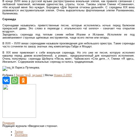
В конце XVIII века в русской музыке распространена вокальная элегия, как правило связанная с
любовной тематикой, мотивами одиночества, утраты, тоски. Таковы элегии Глинки «Сомнение»,
«Не искушай меня без нужды», Бородина «Для берегов отчизны дальней». С середины XIX века
развивается инструментальная элегия. Очень выразительны фортепианные элегии Рахманинова,
Калиникова.
Серенада
Серенадами назывались приветственные песни, которые исполнялись ночью перед балконом
прекрасной дамы. Это слово в переводе с итальянского «al sereno» - означает «на открытом
воздухе».
Зародилась серенада под теплым синим небом Италии и Испании. Исполняли ее под
аккомпанемент струнных щипковых инструментов, чаще всего лютни или гитары.
В XVII – XVIII веках серенадами называли произведения для небольшого оркестра. Такие серенады
часто сочиняли по заказу знатных лиц композиторы Гайдн и Моцарт.
В XIX веке привлекает к себе вокальная серенада. Но это уже не песня, которую исполнял
кавалер перед домом возлюбленной, а романс, предназначенный для концертного исполнения.
Очень популярны: серенада Шуберта «Песнь моя», Чайковского «Спи дитя…», Глинки «Я здесь,
Инезилья». Содержание вокальных серенад осталось традиционным.
Лариса Путинцева.
Рубрика |
Здравствуй, музыка!
| Метки
Номер 2-2007
Редакция
Редакция журнала «Введенская сторона».
Twitter
Vkontakte