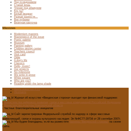
Под псевдонимом
Старая вещь
Чтение под абажуром
Кто ты?
Белый квадрат
Разные разности…
Вне рубрики
Визитная карточка
Milestones
Modernism masters
Masterpiece of the issue
Poetic palette
Museum
Painting gallery
Children design center
Teachers council
Visit card
Oldie
A dog’s life
Classics
Hello, music!
Our projects
No milestone
We write in prose
White square
Who are you?
Reading under the lamp shade
Лента новостей RSS
Vkontakte
Журнал об искусстве «Введенская сторона» выходит при финансовой поддержке:
-
Министерства цифрового развития, связи и массовых коммуникаций Российской Федерации
-
Министерство культуры Новгородской области
- Частных благотворительных инициатив
Сайт зарегистрирован Федеральной службой по надзору в сфере массовых
коммуникаций, связи и охраны культурного наследия: Эл №ФС77-29734 от 28 сентября 2007г.
Мы будем благодарны, если вы разместите
баннеры "Введенской стороны"
на своем
сайте.