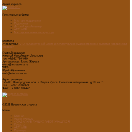
Архив журнала
Популярные рубрики
Мастера модернизма
Педсоветы
Детский дизайн-центр
ART WEB
Мастерская главного редактора
Контакты
Учредитель:
АНО «Старорусский Центр интеллектуально-художественного развития «Введенская
сторона»
Главный редактор:
Николай Михайлович Локотьков
тел. +7(921)7394979
Арт-директор: Елена Жирова
elena@art-storona.ru
WEB:
Юрий Абраменков
web@art-storona.ru
Адрес редакции:
175206, Новгородская обл., г.Старая Русса, Советская набережная, д.18, кв.61
Тел.: +7(921)7394979
Факс: +7 8162 664472
©2021 Введенская сторона
Меню
Главная
Архив журнала
ФОНД-АРХИВ ЛУЧШИХ РАБОТ УЧАЩИХСЯ
Проекты
ART WEB
Партнеры