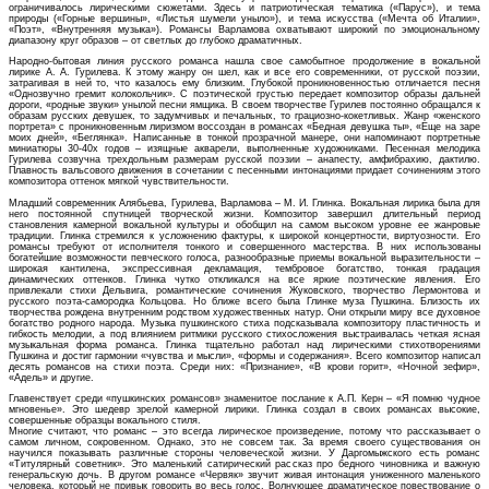
ограничивалось лирическими сюжетами. Здесь и патриотическая тематика («Парус»), и тема
природы («Горные вершины», «Листья шумели уныло»), и тема искусства («Мечта об Италии»,
«Поэт», «Внутренняя музыка»). Романсы Варламова охватывают широкий по эмоциональному
диапазону круг образов – от светлых до глубоко драматичных.
Народно-бытовая линия русского романса нашла свое самобытное продолжение в вокальной
лирике А. А. Гурилева. К этому жанру он шел, как и все его современники, от русской поэзии,
затрагивая в ней то, что казалось ему близким. Глубокой проникновенностью отличается песня
«Однозвучно гремит колокольчик». С поэтической грустью передает композитор образы дальней
дороги, «родные звуки» унылой песни ямщика. В своем творчестве Гурилев постоянно обращался к
образам русских девушек, то задумчивых и печальных, то грациозно-кокетливых. Жанр «женского
портрета» с проникновенным лиризмом воссоздан в романсах «Бедная девушка ты», «Еще на заре
моих дней», «Беглянка». Написанные в тонкой прозрачной манере, они напоминают портретные
миниатюры 30-40х годов – изящные акварели, выполненные художниками. Песенная мелодика
Гурилева созвучна трехдольным размерам русской поэзии – анапесту, амфибрахию, дактилю.
Плавность вальсового движения в сочетании с песенными интонациями придает сочинениям этого
композитора оттенок мягкой чувствительности.
Младший современник Алябьева, Гурилева, Варламова – М. И. Глинка. Вокальная лирика была для
него постоянной спутницей творческой жизни. Композитор завершил длительный период
становления камерной вокальной культуры и обобщил на самом высоком уровне ее жанровые
традиции. Глинка стремился к усложнению фактуры, к широкой концертности, виртуозности. Его
романсы требуют от исполнителя тонкого и совершенного мастерства. В них использованы
богатейшие возможности певческого голоса, разнообразные приемы вокальной выразительности –
широкая кантилена, экспрессивная декламация, тембровое богатство, тонкая градация
динамических оттенков. Глинка чутко откликался на все яркие поэтические явления. Его
привлекали стихи Дельвига, романтические сочинения Жуковского, творчество Лермонтова и
русского поэта-самородка Кольцова. Но ближе всего была Глинке муза Пушкина. Близость их
творчества рождена внутренним родством художественных натур. Они открыли миру все духовное
богатство родного народа. Музыка пушкинского стиха подсказывала композитору пластичность и
гибкость мелодии, а под влиянием ритмики русского стихосложения выстраивалась четкая ясная
музыкальная форма романса. Глинка тщательно работал над лирическими стихотворениями
Пушкина и достиг гармонии «чувства и мысли», «формы и содержания». Всего композитор написал
десять романсов на стихи поэта. Среди них: «Признание», «В крови горит», «Ночной зефир»,
«Адель» и другие.
Главенствует среди «пушкинских романсов» знаменитое послание к А.П. Керн – «Я помню чудное
мгновенье». Это шедевр зрелой камерной лирики. Глинка создал в своих романсах высокие,
совершенные образцы вокального стиля.
Многие считают, что романс – это всегда лирическое произведение, потому что рассказывает о
самом личном, сокровенном. Однако, это не совсем так. За время своего существования он
научился показывать различные стороны человеческой жизни. У Даргомыжского есть романс
«Титулярный советник». Это маленький сатирический рассказ про бедного чиновника и важную
генеральскую дочь. В другом романсе «Червяк» звучит живая интонация униженного маленького
человека, который не привык говорить во весь голос. Волнующее драматическое повествование о