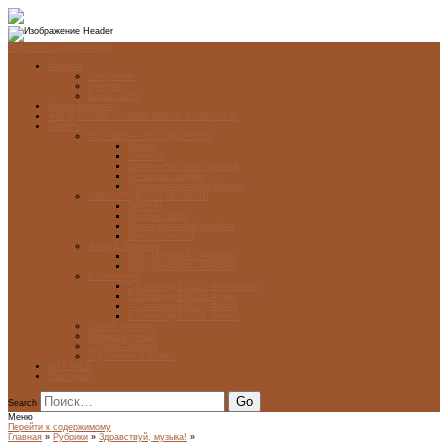
Перейти к содержимому
Главная
О журнале
Рубрики
Карта сайта
Архив журнала
ФОНД-АРХИВ ЛУЧШИХ РАБОТ УЧАЩИХСЯ
Проекты
ЭСТАМП — ЭТО ЗДÓРОВО!
Проект
Новости
Школы-участники проекта
Печатная графика
Художники-графики России
НОВГОРОДСКАЯ ПЕЧАТНЯ
ПРОЕКТ
Галерея работ
Школа печатной графики
Мастер-классы
Фонд Д. Гранина
ГОД ДАНИИЛА ГРАНИНА
ВЕК ДАНИИЛА ГРАНИНА
5 стипендий
5 Стипендий 2017. Финалисты
5 Стипендий 2016. Финал
5 Стипендий 2015. Финал
5 Стипендий 2014. Финал
Диалог Культур
Подари журнал!
С Днём Победы!
Год Памяти и Славы
ART WEB
Партнеры
Search
Меню
Перейти к содержимому
Главная
»
Рубрики
»
Здравствуй, музыка!
»