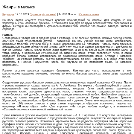
Жанры в музыке
Редакция
19.10.2019
Здравствуй, музыка!
| 14 870 Просм. |
Оставить отзыв
Во всех видах искусств существует деление произведений по жанрам. Для каждого из них
характерны свои основные признаки. Отличаются они друг от друга особенностями содержания и
формы. Сегодня мы поговорим о музыкально-поэтических жанрах: это романс, баллада, элегия и
серенада.
Романс
Cлово романс уводит нас в средние века в Испанию. В те далекие времена, помимо повседневного
обычного языка существовал другой – латинский. На нем ученые писали книги, исполнялись
церковные молитвы. Изучали его и в наших дореволюционных гимназиях. Латынь была признана
официальным языком католической церкви. Хотя этот язык был широко распространен, доступен он
был не многим. Латынь знали только люди грамотные, а их в то время было невероятно мало. И
тогда, наряду с церковными сочинениями на латинском языке, стали появляться песни и стихи
народного склада, которые исполнялись на романском (испанском) языке. Отсюда и название
«романс». Из Испании романсы быстро распространились по всей Европе, а в конце XVIII века
появились в России. Разумеется, здесь они звучали не на испанском языке, но название
закрепилось.
Ранние русские романсы называют бытовыми. Композиторы часто использовали в них
крестьянскую народную мелодию, поэтому во многих бытовых романсах живет душа народной
песни.
Создателями русского бытового романса являются композиторы первой половины XIX века. Песня
– романс неизменная сфера творчества А. А. Алябьева. Его лирика с большой глубиной отражает
повседневный мир переживаний современника, которому были свойственны трагическое
восприятие жизни, ощущение одиночества, тоски, отчаяния, чувство гражданского протеста, а
также бескорыстной дружбы, воскресающей надежды возвышенной любви. Необычайно широк круг
поэтов, на стихи которых Алябьев создавал свои романсы. Среди них Пушкин, Дельвиг,
Жуковский, поэты-декабристы Грибоедов, Вяземский и другие. Очень многие романсы композитора
(всего их 180) можно отнести к ряду самых выдающихся образцов вокального творчества,
например, «Я вижу образ твой», «Два ворона», «Не говори: любовь пройдет», а знаменитый
«Соловей» является жемчужиной алябьевской лирики.
Яркое явление в русской камерной вокальной музыке – А. Е. Варламов. Его искусство, неразрывно
связанное с народными истоками, с городской песенной культурой, выделяется как одна из вершин
русского бытового романса. Сочинения Варламова были на редкость популярны. Милый «Красный
сарафан» пелся «всеми сословиями» и даже получил воплощение в изобразительном искусстве:
появился лубок – своеобразная иллюстрация к варламовской песне. Многие романсы композитора
как характерный элемент быта введены в произведения целого ряда писателей: Гоголя, Тургенева,
Некрасова, Лескова, Бунина и даже Голсуорси. Содержание романсов Варламова не