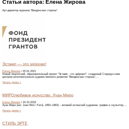
Статьи автора:
Елена Жирова
Арт-директор журнала "Введенская сторона"
Эстамп — это здо́рово!
Елена Жирова
/
20.01.2021
Новый творческий, образовательный проект "Эстамп - это здо́рово!", созданный Старорусским
центром интеллектуально-художественного развития "Введенская сторона",…
Читать далее »
МИРОлюбивое искусство. Хуан Миро
Елена Жирова
/
24.10.2019
Хуан Миро (кат. Joan Miró i Ferrà, 1893–1983) – великий испанский художник, график и скульптор,…
Читать далее »
СТИЛЬ ЭРТЕ