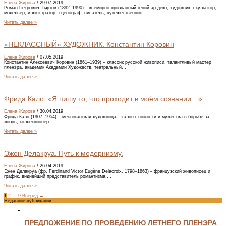
Елена Жирова
/
29.07.2019
Роман Петрович Тыртов (1892–1990) – всемирно признанный гений ар-деко, художник, скульптор,
модельер, иллюстратор, сценограф, писатель, путешественник.…
Читать далее »
«НЕКЛАССНЫЙ» ХУДОЖНИК. Константин Коровин
Елена Жирова
/
07.05.2019
Константин Алексеевич Коровин (1861–1939) – классик русской живописи, талантливый мастер
пленэра, академик Академии Художеств, театральный…
Читать далее »
Фрида Кало. «Я пишу то, что проходит в моём сознании…»
Елена Жирова
/
30.04.2019
Фрида Кало (1907–1954) – мексиканская художница, эталон стойкости и мужества в борьбе за
жизнь, коллекционер…
Читать далее »
Эжен Делакруа. Путь к модернизму.
Елена Жирова
/
26.04.2019
Эжен Делакруа (фр. Ferdinand Victor Eugène Delacroix, 1798–1863) – французский живописец и
график, виднейший представитель романтизма,…
Читать далее »
1
2
…
9
Вперед
→
Недавние публикации
ПРЕДЛОЖЕНИЕ ПО ПРОВЕДЕНИЮ ЛЕТНЕГО ПЛЕНЭРА