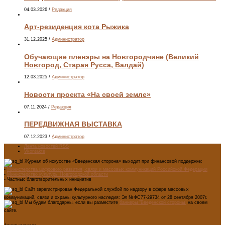
04.03.2026
/
Редакция
Арт-резиденция кота Рыжика
31.12.2025
/
Администратор
Обучающие пленэры на Новгородчине (Великий
Новгород, Старая Русса, Валдай)
12.03.2025
/
Администратор
Новости проекта «На своей земле»
07.11.2024
/
Редакция
ПЕРЕДВИЖНАЯ ВЫСТАВКА
07.12.2023
/
Администратор
Лента новостей RSS
Vkontakte
Журнал об искусстве «Введенская сторона» выходит при финансовой поддержке:
-
Министерства цифрового развития, связи и массовых коммуникаций Российской Федерации
-
Министерство культуры Новгородской области
- Частных благотворительных инициатив
Сайт зарегистрирован Федеральной службой по надзору в сфере массовых
коммуникаций, связи и охраны культурного наследия: Эл №ФС77-29734 от 28 сентября 2007г.
Мы будем благодарны, если вы разместите
баннеры "Введенской стороны"
на своем
сайте.