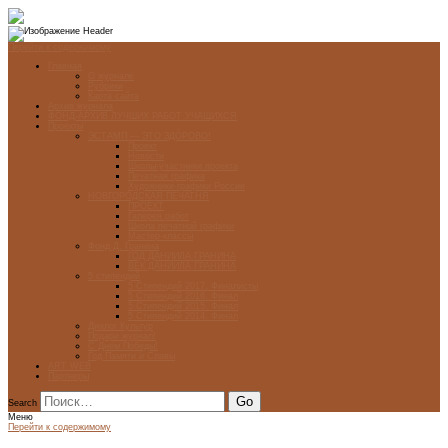
Перейти к содержимому
Главная
О журнале
Рубрики
Карта сайта
Архив журнала
ФОНД-АРХИВ ЛУЧШИХ РАБОТ УЧАЩИХСЯ
Проекты
ЭСТАМП — ЭТО ЗДÓРОВО!
Проект
Новости
Школы-участники проекта
Печатная графика
Художники-графики России
НОВГОРОДСКАЯ ПЕЧАТНЯ
ПРОЕКТ
Галерея работ
Школа печатной графики
Мастер-классы
Фонд Д. Гранина
ГОД ДАНИИЛА ГРАНИНА
ВЕК ДАНИИЛА ГРАНИНА
5 стипендий
5 Стипендий 2017. Финалисты
5 Стипендий 2016. Финал
5 Стипендий 2015. Финал
5 Стипендий 2014. Финал
Диалог Культур
Подари журнал!
С Днём Победы!
Год Памяти и Славы
ART WEB
Партнеры
Search
Меню
Перейти к содержимому