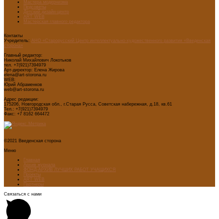
Мастера модернизма
Педсоветы
Детский дизайн-центр
ART WEB
Мастерская главного редактора
Контакты
Учредитель:
АНО «Старорусский Центр интеллектуально-художественного развития «Введенская
сторона»
Главный редактор:
Николай Михайлович Локотьков
тел. +7(921)7394979
Арт-директор: Елена Жирова
elena@art-storona.ru
WEB:
Юрий Абраменков
web@art-storona.ru
Адрес редакции:
175206, Новгородская обл., г.Старая Русса, Советская набережная, д.18, кв.61
Тел.: +7(921)7394979
Факс: +7 8162 664472
©2021 Введенская сторона
Меню
Главная
Архив журнала
ФОНД-АРХИВ ЛУЧШИХ РАБОТ УЧАЩИХСЯ
Проекты
ART WEB
Партнеры
Связаться с нами