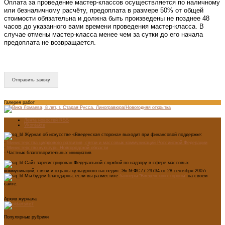
Оплата за проведение мастер-классов осуществляется по наличному
или безналичному расчёту, предоплата в размере 50% от общей
стоимости обязательна и должна быть произведены не позднее 48
часов до указанного вами времени проведения мастер-класса. В
случае отмены мастер-класса менее чем за сутки до его начала
предоплата не возвращается.
Отправить заявку
Галерея работ
Лента новостей RSS
Vkontakte
Журнал об искусстве «Введенская сторона» выходит при финансовой поддержке:
-
Министерства цифрового развития, связи и массовых коммуникаций Российской Федерации
-
Министерство культуры Новгородской области
- Частных благотворительных инициатив
Сайт зарегистрирован Федеральной службой по надзору в сфере массовых
коммуникаций, связи и охраны культурного наследия: Эл №ФС77-29734 от 28 сентября 2007г.
Мы будем благодарны, если вы разместите
баннеры "Введенской стороны"
на своем
сайте.
Архив журнала
Популярные рубрики