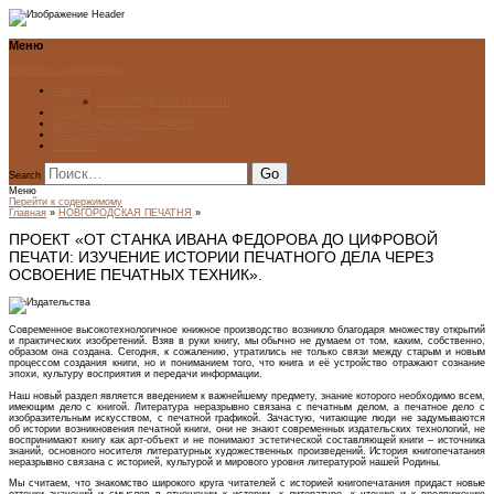
Меню
Перейти к содержимому
Главная
НОВГОРОДСКАЯ ПЕЧАТНЯ
ПРОЕКТ
ШКОЛА ПЕЧАТНОЙ ГРАФИКИ
МАСТЕР-КЛАССЫ
ГАЛЕРЕЯ
Search
Меню
Перейти к содержимому
Главная
»
НОВГОРОДСКАЯ ПЕЧАТНЯ
»
ПРОЕКТ «ОТ СТАНКА ИВАНА ФЕДОРОВА ДО ЦИФРОВОЙ
ПЕЧАТИ: ИЗУЧЕНИЕ ИСТОРИИ ПЕЧАТНОГО ДЕЛА ЧЕРЕЗ
ОСВОЕНИЕ ПЕЧАТНЫХ ТЕХНИК».
Современное высокотехнологичное книжное производство возникло благодаря множеству открытий
и практических изобретений. Взяв в руки книгу, мы обычно не думаем от том, каким, собственно,
образом она создана. Сегодня, к сожалению, утратились не только связи между старым и новым
процессом создания книги, но и пониманием того, что книга и её устройство отражают сознание
эпохи, культуру восприятия и передачи информации.
Наш новый раздел является введением к важнейшему предмету, знание которого необходимо всем,
имеющим дело с книгой. Литература неразрывно связана с печатным делом, а печатное дело с
изобразительным искусством, с печатной графикой. Зачастую, читающие люди не задумываются
об истории возникновения печатной книги, они не знают современных издательских технологий, не
воспринимают книгу как арт-объект и не понимают эстетической составляющей книги – источника
знаний, основного носителя литературных художественных произведений. История книгопечатания
неразрывно связана с историей, культурой и мирового уровня литературой нашей Родины.
Мы считаем, что знакомство широкого круга читателей с историей книгопечатания придаст новые