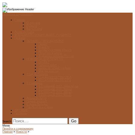
Перейти к содержимому
Главная
О журнале
Рубрики
Карта сайта
Архив журнала
ФОНД-АРХИВ ЛУЧШИХ РАБОТ УЧАЩИХСЯ
Проекты
ЭСТАМП — ЭТО ЗДÓРОВО!
Проект
Новости
Школы-участники проекта
Печатная графика
Художники-графики России
НОВГОРОДСКАЯ ПЕЧАТНЯ
ПРОЕКТ
Галерея работ
Школа печатной графики
Мастер-классы
Фонд Д. Гранина
ГОД ДАНИИЛА ГРАНИНА
ВЕК ДАНИИЛА ГРАНИНА
5 стипендий
5 Стипендий 2017. Финалисты
5 Стипендий 2016. Финал
5 Стипендий 2015. Финал
5 Стипендий 2014. Финал
Диалог Культур
Подари журнал!
С Днём Победы!
Год Памяти и Славы
ART WEB
Партнеры
Search
Меню
Перейти к содержимому
Главная
»
Новости
»