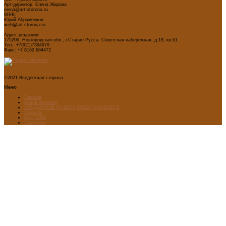
Арт-директор: Елена Жирова
elena@art-storona.ru
WEB:
Юрий Абраменков
web@art-storona.ru
Адрес редакции:
175206, Новгородская обл., г.Старая Русса, Советская набережная, д.18, кв.61
Тел.: +7(921)7394979
Факс: +7 8162 664472
©2021 Введенская сторона
Меню
Главная
Архив журнала
ФОНД-АРХИВ ЛУЧШИХ РАБОТ УЧАЩИХСЯ
Проекты
ART WEB
Партнеры