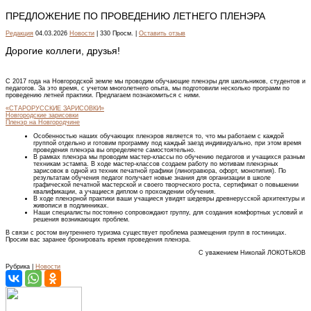
ПРЕДЛОЖЕНИЕ ПО ПРОВЕДЕНИЮ ЛЕТНЕГО ПЛЕНЭРА
Редакция
04.03.2026
Новости
| 330 Просм. |
Оставить отзыв
Дорогие коллеги, друзья!
С 2017 года на Новгородской земле мы проводим обучающие пленэры для школьников, студентов и
педагогов. За это время, с учетом многолетнего опыта, мы подготовили несколько программ по
проведению летней практики. Предлагаем познакомиться с ними.
«СТАРОРУССКИЕ ЗАРИСОВКИ»
Новгородские зарисовки
Пленэр на Новгородчине
Особенностью наших обучающих пленэров является то, что мы работаем с каждой
группой отдельно и готовим программу под каждый заезд индивидуально, при этом время
проведения пленэра вы определяете самостоятельно.
В рамках пленэра мы проводим мастер-классы по обучению педагогов и учащихся разным
техникам эстампа. В ходе мастер-классов создаем работу по мотивам пленэрных
зарисовок в одной из техник печатной графики (линогравюра, офорт, монотипия). По
результатам обучения педагог получает новые знания для организации в школе
графической печатной мастерской и своего творческого роста, сертификат о повышении
квалификации, а учащиеся диплом о прохождении обучения.
В ходе пленэрной практики ваши учащиеся увидят шедевры древнерусской архитектуры и
живописи в подлинниках.
Наши специалисты постоянно сопровождают группу, для создания комфортных условий и
решения возникающих проблем.
В связи с ростом внутреннего туризма существует проблема размещения групп в гостиницах.
Просим вас заранее бронировать время проведения пленэра.
С уважением Николай ЛОКОТЬКОВ
Рубрика |
Новости