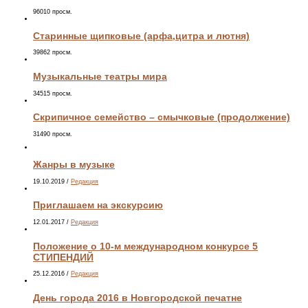
96010 просм.
Старинные щипковые (арфа,цитра и лютня)
39862 просм.
Музыкальные театры мира
34515 просм.
Скрипичное семейство – смычковые (продолжение)
31490 просм.
Жанры в музыке
19.10.2019
/
Редакция
Приглашаем на экскурсию
12.01.2017
/
Редакция
Положение о 10-м международном конкурсе 5
СТИПЕНДИЙ
25.12.2016
/
Редакция
День города 2016 в Новгородской печатне