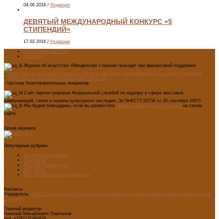
04.06.2016
/
Редакция
ДЕВЯТЫЙ МЕЖДУНАРОДНЫЙ КОНКУРС «5
СТИПЕНДИЙ»
17.02.2016
/
Редакция
Лента новостей RSS
Vkontakte
Журнал об искусстве «Введенская сторона» выходит при финансовой поддержке:
-
Министерства цифрового развития, связи и массовых коммуникаций Российской Федерации
-
Министерство культуры Новгородской области
- Частных благотворительных инициатив
Сайт зарегистрирован Федеральной службой по надзору в сфере массовых
коммуникаций, связи и охраны культурного наследия: Эл №ФС77-29734 от 28 сентября 2007г.
Мы будем благодарны, если вы разместите
баннеры "Введенской стороны"
на своем
сайте.
Архив журнала
Популярные рубрики
Мастера модернизма
Педсоветы
Детский дизайн-центр
ART WEB
Мастерская главного редактора
Контакты
Учредитель:
АНО «Старорусский Центр интеллектуально-художественного развития «Введенская
сторона»
Главный редактор:
Николай Михайлович Локотьков
тел. +7(921)7394979