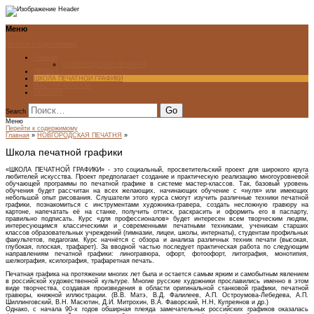
Меню
Перейти к содержимому
Главная
НОВГОРОДСКАЯ ПЕЧАТНЯ
ПРОЕКТ
ШКОЛА ПЕЧАТНОЙ ГРАФИКИ
МАСТЕР-КЛАССЫ
ГАЛЕРЕЯ
Search
Меню
Перейти к содержимому
Главная
»
НОВГОРОДСКАЯ ПЕЧАТНЯ
»
Школа печатной графики
«ШКОЛА ПЕЧАТНОЙ ГРАФИКИ» - это социальный, просветительский проект для широкого круга
любителей искусства. Проект предполагает создание и практическую реализацию многоуровневой
обучающей программы по печатной графике в системе мастер-классов. Так, базовый уровень
обучения будет рассчитан на всех желающих, начинающих обучение с «нуля» или имеющих
небольшой опыт рисования. Слушатели этого курса смогут изучить различные техники печатной
графики, познакомиться с инструментами художника-гравера, создать несложную гравюру на
картоне, напечатать её на станке, получить оттиск, раскрасить и оформить его в паспарту,
правильно подписать. Курс «для профессионалов» будет интересен всем творческим людям,
интересующимся классическими и современными печатными техниками, ученикам старших
классов образовательных учреждений (гимназии, лицеи, школы, интернаты), студентам профильных
факультетов, педагогам. Курс начнётся с обзора и анализа различных техник печати (высокая,
глубокая, плоская, трафарет). За вводной частью последует практическая работа по следующим
направлениям печатной графики: линогравюра, офорт, фотоофорт, литография, монотипия,
шелкография, ксилография, трафаретная печать.
Печатная графика на протяжении многих лет была и остается самым ярким и самобытным явлением
в российской художественной культуре. Многие русские художники прославились именно в этом
виде творчества, создавая произведения в области оригинальной станковой графики, печатной
гравюры, книжной иллюстрации. (В.В. Матэ, В.Д. Фалилеев, А.П. Остроумова-Лебедева, А.П.
Шиллинговский, В.Н. Масютин, Д.И. Митрохин, В.А. Фаворский, Н.Н, Купреянов и др.)
Однако, с начала 90-х годов обширная плеяда замечательных российских графиков оказалась