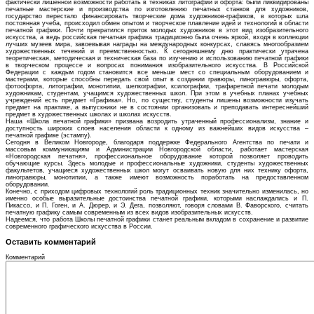
фактически лишенной возможности работать в техниках литографии и офорта: были ликвидированы
печатные мастерские и производства по изготовлению печатных станков для художников,
государство перестало финансировать творческие дома художников-графиков, в которых шла
постоянная учеба, происходил обмен опытом и творческое плавление идей и технологий в области
печатной графики. Почти прекратился приток молодых художников в этот вид изобразительного
искусства, а ведь российская печатная графика традиционно была очень яркой, входя в коллекции
лучших музеев мира, завоевывая награды на международных конкурсах, славясь многообразием
художественных течений и преемственностью. К сегодняшнему дню практически утрачена
теоретическая, методическая и техническая база по изучению и использованию печатной графики
в творческом процессе и вопросах понимания изобразительного искусства. В Российской
Федерации с каждым годом становится все меньше мест со специальным оборудованием и
мастерами, которые способны передать свой опыт в создании гравюры, линогравюры, офорта,
фотоофорта, литографии, монотипии, шелкографии, ксилографии, трафаретной печати молодым
художникам, студентам, учащимся художественных школ. При этом в учебных планах учебных
учреждений есть предмет «Графика». Но, по существу, студенты лишены возможности изучать
предмет на практике, а выпускники не в состоянии организовать и преподавать интереснейший
предмет в художественных школах и школах искусств.
Наша «Школа печатной графики» призвана возродить утраченный профессионализм, знание и
доступность широких слоев населения области к одному из важнейших видов искусства –
печатной графике (эстампу).
Сегодня в Великом Новгороде, благодаря поддержке Федерального Агентства по печати и
массовым коммуникациям и Администрации Новгородской области, работает мастерская
«Новгородская печатня», профессиональное оборудование которой позволяет проводить
обучающие курсы. Здесь молодые и профессиональные художники, студенты художественных
факультетов, учащиеся художественных школ могут осваивать новую для них технику офорта,
линогравюры, монотипии, а также имеют возможность поработать на предоставленном
оборудовании.
Конечно, с приходом цифровых технологий роль традиционных техник значительно изменилась, но
именно особые выразительные достоинства печатной графики, которыми наслаждались и П.
Пикассо, и П. Гоген, и А. Дюрер, и Э. Дега, позволяют, говоря словами В. Фаворского, считать
печатную графику самым современным из всех видов изобразительных искусств.
Надеемся, что работа Школы печатной графики станет реальным вкладом в сохранение и развитие
современного графического искусства в России.
Оставить комментарий
Комментарий