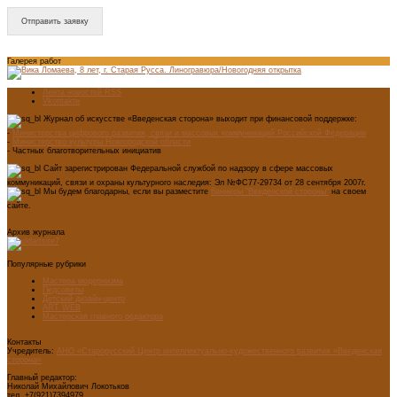
Отправить заявку
Галерея работ
Лента новостей RSS
Vkontakte
Журнал об искусстве «Введенская сторона» выходит при финансовой поддержке:
-
Министерства цифрового развития, связи и массовых коммуникаций Российской Федерации
-
Министерство культуры Новгородской области
- Частных благотворительных инициатив
Сайт зарегистрирован Федеральной службой по надзору в сфере массовых
коммуникаций, связи и охраны культурного наследия: Эл №ФС77-29734 от 28 сентября 2007г.
Мы будем благодарны, если вы разместите
баннеры "Введенской стороны"
на своем
сайте.
Архив журнала
Популярные рубрики
Мастера модернизма
Педсоветы
Детский дизайн-центр
ART WEB
Мастерская главного редактора
Контакты
Учредитель:
АНО «Старорусский Центр интеллектуально-художественного развития «Введенская
сторона»
Главный редактор:
Николай Михайлович Локотьков
тел. +7(921)7394979