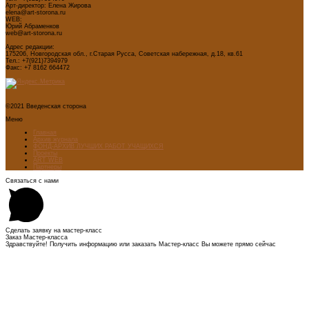
Арт-директор: Елена Жирова
elena@art-storona.ru
WEB:
Юрий Абраменков
web@art-storona.ru
Адрес редакции:
175206, Новгородская обл., г.Старая Русса, Советская набережная, д.18, кв.61
Тел.: +7(921)7394979
Факс: +7 8162 664472
©2021 Введенская сторона
Меню
Главная
Архив журнала
ФОНД-АРХИВ ЛУЧШИХ РАБОТ УЧАЩИХСЯ
Проекты
ART WEB
Партнеры
Связаться с нами
Сделать заявку на мастер-класс
Заказ Мастер-класса
Здравствуйте! Получить информацию или заказать Мастер-класс Вы можете прямо сейчас