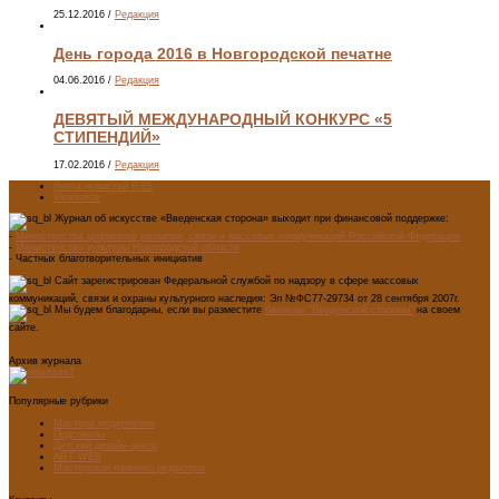
25.12.2016
/
Редакция
День города 2016 в Новгородской печатне
04.06.2016
/
Редакция
ДЕВЯТЫЙ МЕЖДУНАРОДНЫЙ КОНКУРС «5
СТИПЕНДИЙ»
17.02.2016
/
Редакция
Лента новостей RSS
Vkontakte
Журнал об искусстве «Введенская сторона» выходит при финансовой поддержке:
-
Министерства цифрового развития, связи и массовых коммуникаций Российской Федерации
-
Министерство культуры Новгородской области
- Частных благотворительных инициатив
Сайт зарегистрирован Федеральной службой по надзору в сфере массовых
коммуникаций, связи и охраны культурного наследия: Эл №ФС77-29734 от 28 сентября 2007г.
Мы будем благодарны, если вы разместите
баннеры "Введенской стороны"
на своем
сайте.
Архив журнала
Популярные рубрики
Мастера модернизма
Педсоветы
Детский дизайн-центр
ART WEB
Мастерская главного редактора