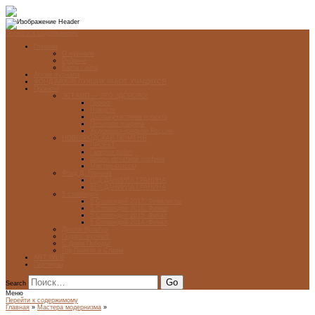
Перейти к содержимому
Главная
О журнале
Рубрики
Карта сайта
Архив журнала
ФОНД-АРХИВ ЛУЧШИХ РАБОТ УЧАЩИХСЯ
Проекты
ЭСТАМП — ЭТО ЗДÓРОВО!
Проект
Новости
Школы-участники проекта
Печатная графика
Художники-графики России
НОВГОРОДСКАЯ ПЕЧАТНЯ
ПРОЕКТ
Галерея работ
Школа печатной графики
Мастер-классы
Фонд Д. Гранина
ГОД ДАНИИЛА ГРАНИНА
ВЕК ДАНИИЛА ГРАНИНА
5 стипендий
5 Стипендий 2017. Финалисты
5 Стипендий 2016. Финал
5 Стипендий 2015. Финал
5 Стипендий 2014. Финал
Диалог Культур
Подари журнал!
С Днём Победы!
Год Памяти и Славы
ART WEB
Партнеры
Search
Меню
Перейти к содержимому
Главная
»
Мастера модернизма
»