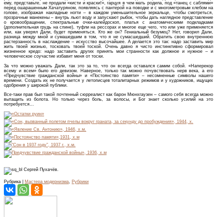
ему, представьте, не продали «кисти и краски!», гарцуя в чем мать родила, под «танец с саблями»
перед ошарашенным Хачатуряном, появляясь с пантерой на поводке и с многометровым хлебом на
голове, изображая накладные ногти – в каждом уменьшительное зеркальце, чтобы смотреться,
прозрачные манекены – внутрь льют воду и запускают рыбок, чтобы дать наглядное представление
о кровообращении, спектральные очки-калейдоскоп, платья с анатомическими подкладками
(дополнительная грудь на спине), туфли на рессорах и многое еще чего, что или уже применяется
или, как уверял Дали, будет применяться. Кто же он? Гениальный безумец? Нет, говорил Дали,
разница между мной и сумашедшим в том, что я не сумасшедший. Обратить свою внутреннюю
растерзанность в наслаждение – искусство высочайшее. А делается это так: надо заставить мир
жить твоей жизнью, тосковать твоей тоской. Очень давно я чисто инстинктивно сформировал
жизненное кредо: надо заставить других принять мои странности как должное и нужное – и
человеческое соучастие избавит меня от тоски.
За что можно уважать Дали, так это за то, что он всегда оставался самим собой. «Наперекор
всему и всем» было его девизом. Наверное, только так можно почувствовать нерв века, а его
«Предчувствие гражданской войны» и «Постоянство памяти» – несомненные символы нашего
времени. Создать их не получается у летописцев тоталитарных режимов и у художников, ищущих
одобрения у широкой публики.
Все-таки прав был такой почтенный сюрреалист как барон Мюнхгаузен – самого себя всегда можно
вытащить из болота. Но только через боль, за волосы, и Бог знает сколько усилий на это
потребуется…
Сергей Пухачёв.
Рубрика |
Мастера модернизма
,
Рубрики