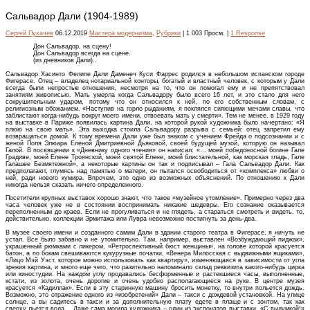
Сальвадор Дали (1904-1989)
Сергей Пухачев
06.12.2019
Мастера модернизма
,
Рубрики
| 1 003 Просм. |
1 Response
Дон Сальвадор, на сцену!
Дон Сальвадор всегда на сцене.
(из дневников Дали)..
Сальвадор Хасинто Фелипе Дали Даменеч Куси Фаррес родился в небольшом испанском городе
Фигерасе. Отец – владелец нотариальной конторы, богатый и властный человек, с которым у Дали
всегда были непростые отношения, несмотря на то, что он помогал ему и не препятствовал
занятиям живописью. Мать умерла когда Сальвадору было всего 16 лет, и это стало для него
сокрушительным ударом, потому что он относился к ней, по его собственным словам, с
религиозным обожанием. «Наступив на горло рыданиям, я поклялся сияющими мечами славы, что
заблистают когда-нибудь вокруг моего имени, отвоевать мать у смерти». Тем не менее, в 1929 году
на выставке в Париже появилась картина Дали, на которой рукой художника было начертано: «Я
плюю на свою мать». Эта выходка стоила Сальвадору разрыва с семьей: отец запретил ему
возвращаться домой. К тому времени Дали уже был знаком с учением Фрейда о подсознании и с
женой Поля Элюара Еленой Дмитриевной Дьяковой, своей будущей музой, которую он называл
Галой. В посвящении к «Дневнику одного чтения» он написал: «… моей победоносной богине Гале
Градиве, моей Елене Троянской, моей святой Елене, моей блистательной, как морская гладь, Гале
Галашее Безмятежной», а некоторые картины он так и подписывал – Гала Сальвадор Дали. Как
предполагают, глумясь над памятью о матери, он пытался освободиться от «комплекса» любви о
ней, ради нового кумира. Впрочем, это одно из возможных объяснений. По отношению к Дали
никогда нельзя сказать ничего определенного.
Посетители крупных выставок хорошо знают, что такое «музейное утомление». Примерно через два
часа человек уже не в состоянии воспринимать никакие шедевры. Его сознание оказывается
переполненным до краев. Если не прогуливаться и не глядеть, а стараться смотреть и видеть, то,
действительно, коллекции Эрмитажа или Лувра невозможно постигнуть за день-два.
В музее своего имени и созданного самим Дали в здании старого театра в Фигерасе, я ничуть не
устал. Все было забавно и не утомительно. Там, например, выставлен «Возбуждающий пиджак»,
украшенный рюмками с ликером, «Ретроспективный бюст женщины», на голове которой красуется
батон, а по бокам свешиваются кукурузные початки, «Венера Милосская с выдвижными ящиками»,
«Лицо Мэй Уэст, которое можно использовать как квартиру», изменяющаяся в зависимости от угла
зрения картина, и много еще чего, что разительно напоминало склад реквизита какого-нибудь цирка
или киностудии. На каждом углу продавались бесформенные и растекшиеся часы, выполненные,
кстати, из золота, очень дорогие и очень удобно располагающиеся на руке. В центре музея
красуется «Кадиллак». Если в эту старинную машину бросить монетку, то внутри польется дождь.
Возможно, это отражение одного из «изобретений» Дали – такси с дождевой установкой. На улице
солнце, а вы садитесь в такси и за дополнительную плату едете в плаще и с зонтом, так как
сверху льется вода… Даже сама могила художника – один из экспонатов выставки. «С выдумкой!»