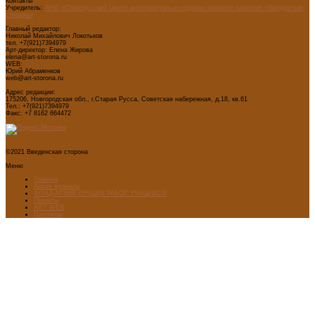
Контакты
Учредитель:
АНО «Старорусский Центр интеллектуально-художественного развития «Введенская
сторона»
Главный редактор:
Николай Михайлович Локотьков
тел. +7(921)7394979
Арт-директор: Елена Жирова
elena@art-storona.ru
WEB:
Юрий Абраменков
web@art-storona.ru
Адрес редакции:
175206, Новгородская обл., г.Старая Русса, Советская набережная, д.18, кв.61
Тел.: +7(921)7394979
Факс: +7 8162 664472
©2021 Введенская сторона
Меню
Главная
Архив журнала
ФОНД-АРХИВ ЛУЧШИХ РАБОТ УЧАЩИХСЯ
Проекты
ART WEB
Партнеры