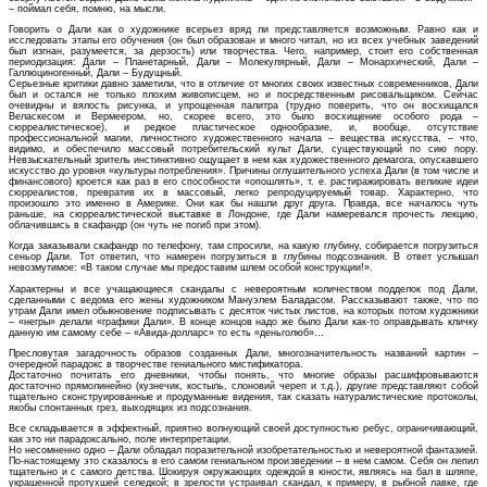
– поймал себя, помню, на мысли.
Говорить о Дали как о художнике всерьез вряд ли представляется возможным. Равно как и
исследовать этапы его обучения (он был образован и много читал, но из всех учебных заведений
был изгнан, разумеется, за дерзость) или творчества. Чего, например, стоит его собственная
периодизация: Дали – Планетарный, Дали – Молекулярный, Дали – Монархический, Дали –
Галлюциногенный, Дали – Будущный.
Серьезные критики давно заметили, что в отличие от многих своих известных современников, Дали
был и остался не только плохим живописцем, но и посредственным рисовальщиком. Сейчас
очевидны и вялость рисунка, и упрощенная палитра (трудно поверить, что он восхищался
Веласкесом и Вермеером, но, скорее всего, это было восхищение особого рода –
сюрреалистическое), и редкое пластическое однообразие, и, вообще, отсутствие
профессиональной магии, личностного художественного начала – вещества искусства, – что,
видимо, и обеспечило массовый потребительский культ Дали, существующий по сию пору.
Невзыскательный зритель инстинктивно ощущает в нем как художественного демагога, опускавшего
искусство до уровня «культуры потребления». Причины оглушительного успеха Дали (в том числе и
финансового) кроется как раз в его способности «опошлять», т. е. растиражировать великие идеи
сюрреалистов, превратив их в массовый, легко репродуцируемый товар. Характерно, что
произошло это именно в Америке. Они как бы нашли друг друга. Правда, все началось чуть
раньше, на сюрреалистической выставке в Лондоне, где Дали намеревался прочесть лекцию,
облачившись в скафандр (он чуть не погиб при этом).
Когда заказывали скафандр по телефону, там спросили, на какую глубину, собирается погрузиться
сеньор Дали. Тот ответил, что намерен погрузиться в глубины подсознания. В ответ услышал
невозмутимое: «В таком случае мы предоставим шлем особой конструкции!».
Характерны и все учащающиеся скандалы с невероятным количеством подделок под Дали,
сделанными с ведома его жены художником Мануэлем Баладасом. Рассказывают также, что по
утрам Дали имел обыкновение подписывать с десяток чистых листов, на которых потом художники
– «негры» делали «графики Дали». В конце концов надо же было Дали как-то оправдывать кличку
данную им самому себе – «Авида-долларс» то есть «деньголюб»…
Пресловутая загадочность образов созданных Дали, многозначительность названий картин –
очередной парадокс в творчестве гениального мистификатора.
Достаточно почитать его дневники, чтобы понять, что многие образы расшифровываются
достаточно прямолинейно (кузнечик, костыль, слоновий череп и т.д.), другие представляют собой
тщательно сконструированные и продуманные видения, так сказать натуралистические протоколы,
якобы спонтанных грез, выходящих из подсознания.
Все складывается в эффектный, приятно волнующий своей доступностью ребус, ограничивающий,
как это ни парадоксально, поле интерпретации.
Но несомненно одно – Дали обладал поразительной изобретательностью и невероятной фантазией.
По-настоящему это сказалось в его самом гениальном произведении – в нем самом. Себя он лепил
тщательно и с самого детства. Шокируя окружающих одеждой в юности, являясь на бал в шляпе,
украшенной протухшей селедкой; в зрелости устраивал скандал, к примеру, в рыбной лавке, где