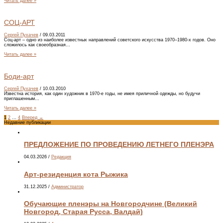
Читать далее »
СОЦ-АРТ
Сергей Пухачев
/
09.03.2011
Соц-арт – одно из наиболее известных направлений советского искусства 1970–1980-х годов. Оно
сложилось как своеобразная…
Читать далее »
Боди-арт
Сергей Пухачев
/
10.03.2010
Известна история, как один художник в 1970-е годы, не имея приличной одежды, но будучи
приглашенным…
Читать далее »
1
2
…
4
Вперед
→
Недавние публикации
ПРЕДЛОЖЕНИЕ ПО ПРОВЕДЕНИЮ ЛЕТНЕГО ПЛЕНЭРА
04.03.2026
/
Редакция
Арт-резиденция кота Рыжика
31.12.2025
/
Администратор
Обучающие пленэры на Новгородчине (Великий
Новгород, Старая Русса, Валдай)