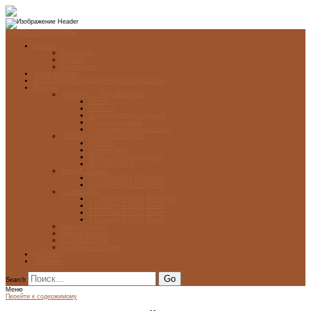
Перейти к содержимому
Главная
О журнале
Рубрики
Карта сайта
Архив журнала
ФОНД-АРХИВ ЛУЧШИХ РАБОТ УЧАЩИХСЯ
Проекты
ЭСТАМП — ЭТО ЗДÓРОВО!
Проект
Новости
Школы-участники проекта
Печатная графика
Художники-графики России
НОВГОРОДСКАЯ ПЕЧАТНЯ
ПРОЕКТ
Галерея работ
Школа печатной графики
Мастер-классы
Фонд Д. Гранина
ГОД ДАНИИЛА ГРАНИНА
ВЕК ДАНИИЛА ГРАНИНА
5 стипендий
5 Стипендий 2017. Финалисты
5 Стипендий 2016. Финал
5 Стипендий 2015. Финал
5 Стипендий 2014. Финал
Диалог Культур
Подари журнал!
С Днём Победы!
Год Памяти и Славы
ART WEB
Партнеры
Search
Меню
Перейти к содержимому