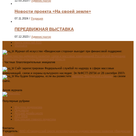
12.03.2025
/
Администратор
Новости проекта «На своей земле»
07.11.2024
/
Редакция
ПЕРЕДВИЖНАЯ ВЫСТАВКА
07.12.2023
/
Администратор
Лента новостей RSS
Vkontakte
Журнал об искусстве «Введенская сторона» выходит при финансовой поддержке:
-
Министерства цифрового развития, связи и массовых коммуникаций Российской Федерации
-
Министерство культуры Новгородской области
- Частных благотворительных инициатив
Сайт зарегистрирован Федеральной службой по надзору в сфере массовых
коммуникаций, связи и охраны культурного наследия: Эл №ФС77-29734 от 28 сентября 2007г.
Мы будем благодарны, если вы разместите
баннеры "Введенской стороны"
на своем
сайте.
Архив журнала
Популярные рубрики
Мастера модернизма
Педсоветы
Детский дизайн-центр
ART WEB
Мастерская главного редактора
Контакты
Учредитель:
АНО «Старорусский Центр интеллектуально-художественного развития «Введенская
сторона»