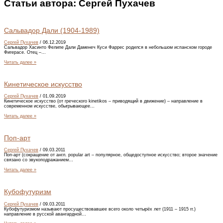
Статьи автора:
Сергей Пухачев
Сальвадор Дали (1904-1989)
Сергей Пухачев
/
06.12.2019
Сальвадор Хасинто Фелипе Дали Даменеч Куси Фаррес родился в небольшом испанском городе
Фигерасе. Отец –…
Читать далее »
Кинетическое искусство
Сергей Пухачев
/
01.09.2019
Кинетическое искусство (от греческого kinetikos – приводящий в движение) – направление в
современном искусстве, обыгрывающее…
Читать далее »
Поп-арт
Сергей Пухачев
/
09.03.2011
Поп-арт (сокращение от англ. popular art – популярное, общедоступное искусство; второе значение
связано со звукоподражанием…
Читать далее »
Кубофутуризм
Сергей Пухачев
/
09.03.2011
Кубофутуризмом называют просуществовавшее всего около четырёх лет (1911 – 1915 гг.)
направление в русской авангардной…