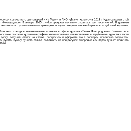
рона» совместно с арт-галереей «На Торгу» и АНО «Диалог культур» в 2013 г. Идея создания этой
 «Новгородика». В январе 2015 г. «Новгородская печатня» открылась для посетителей. В древнем
ознакомиться с удивительными страницами истории создания печатной гравюры и лубочной картинки,
областного конкурса инновационных проектов в сфере туризма «Земля Новгородская». Главная цель
оводством опытного художника-графика многочисленные отечественные и зарубежные туристы и гости
доску, получить оттиск на станке, раскрасить и оформить его в паспарту, правильно подписать;
оими руками бумагу ручного отлива, выполнить на ней рисунок акварелью или пером тушью; получить
обом.