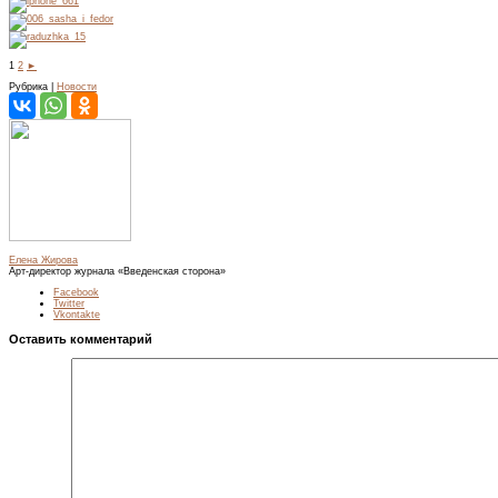
1
2
►
Рубрика |
Новости
Елена Жирова
Арт-директор журнала «Введенская сторона»
Facebook
Twitter
Vkontakte
Оставить комментарий