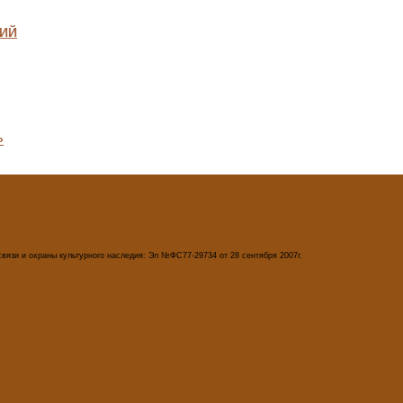
ДИЙ
»
вязи и охраны культурного наследия: Эл №ФС77-29734 от 28 сентября 2007г.