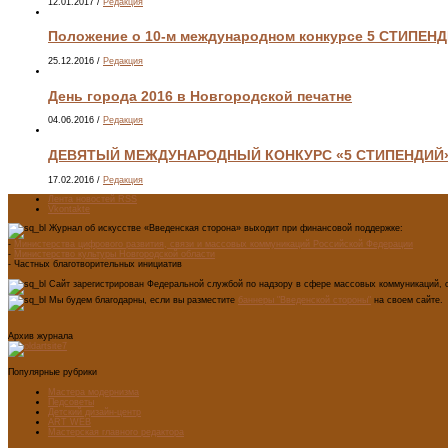
12.01.2017
/
Редакция
Положение о 10-м международном конкурсе 5 СТИПЕН
25.12.2016
/
Редакция
День города 2016 в Новгородской печатне
04.06.2016
/
Редакция
ДЕВЯТЫЙ МЕЖДУНАРОДНЫЙ КОНКУРС «5 СТИПЕНДИЙ
17.02.2016
/
Редакция
Лента новостей RSS
Vkontakte
Журнал об искусстве «Введенская сторона» выходит при финансовой поддержке:
-
Министерства цифрового развития, связи и массовых коммуникаций Российской Федерации
-
Министерство культуры Новгородской области
- Частных благотворительных инициатив
Сайт зарегистрирован Федеральной службой по надзору в сфере массовых коммуникаций, с
Мы будем благодарны, если вы разместите
баннеры "Введенской стороны"
на своем сайте.
Архив журнала
Популярные рубрики
Мастера модернизма
Педсоветы
Детский дизайн-центр
ART WEB
Мастерская главного редактора