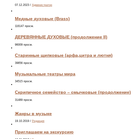
07.12.2023
/
Администратор
Медные духовые (Brass)
116147 просм.
ДЕРЕВЯННЫЕ ДУХОВЫЕ (продолжение II)
96009 просм.
Старинные щипковые (арфа,цитра и лютня)
39856 просм.
Музыкальные театры мира
34515 просм.
Скрипичное семейство – смычковые (продолжение)
31489 просм.
Жанры в музыке
19.10.2019
/
Редакция
Приглашаем на экскурсию