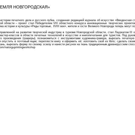
ЗЕМЛЯ НОВГОРОДСКАЯ»
рии печатного дела и русского лубка, созданная редакцией журнала об искусстве «Введенская сто
й области – проект стал Победителем VIII областного конкурса инновационных творческих проектов
 истории и культуры «Ряды торговые, XVIII век», жители и гости Великого Новгорода теперь могут п
правленной на развитие творческой индустрии в туризме Новгородской области, стал Лауреатом III 
астер-классов в области печатных технологий в искусстве и книгопечатании для туристов. Под рук
о произведения (гравюры), познакомиться с инструментами художника-гравера, вырезать печатную 
и опустить в почтовый ящик; переплести книгу и оформить её; изготовить свой ex libris; сделать св
кань, вырезать форму по своему эскизу и нанести рисунок на ткань традиционным древнерусским спос
m/natorguprintingworkshop