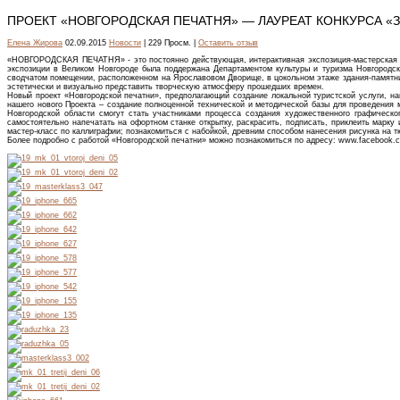
ПРОЕКТ «НОВГОРОДСКАЯ ПЕЧАТНЯ» — ЛАУРЕАТ КОНКУРСА «
Елена Жирова
02.09.2015
Новости
| 229 Просм. |
Оставить отзыв
«НОВГОРОДСКАЯ ПЕЧАТНЯ» - это постоянно действующая, интерактивная экспозиция-мастерская исто
экспозиции в Великом Новгороде была поддержана Департаментом культуры и туризма Новгородско
сводчатом помещении, расположенном на Ярославовом Дворище, в цокольном этаже здания-памятника
эстетически и визуально представить творческую атмосферу прошедших времен.
Новый проект «Новгородской печатни», предполагающий создание локальной туристской услуги, на
нашего нового Проекта – создание полноценной технической и методической базы для проведения м
Новгородской области смогут стать участниками процесса создания художественного графическог
самостоятельно напечатать на офортном станке открытку, раскрасить, подписать, приклеить марку 
мастер-класс по каллиграфии; познакомиться с набойкой, древним способом нанесения рисунка на т
Более подробно с работой «Новгородской печатни» можно познакомиться по адресу: www.facebook.co