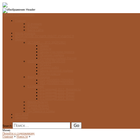
Перейти к содержимому
Главная
О журнале
Рубрики
Карта сайта
Архив журнала
ФОНД-АРХИВ ЛУЧШИХ РАБОТ УЧАЩИХСЯ
Проекты
ЭСТАМП — ЭТО ЗДÓРОВО!
Проект
Новости
Школы-участники проекта
Печатная графика
Художники-графики России
НОВГОРОДСКАЯ ПЕЧАТНЯ
ПРОЕКТ
Галерея работ
Школа печатной графики
Мастер-классы
Фонд Д. Гранина
ГОД ДАНИИЛА ГРАНИНА
ВЕК ДАНИИЛА ГРАНИНА
5 стипендий
5 Стипендий 2017. Финалисты
5 Стипендий 2016. Финал
5 Стипендий 2015. Финал
5 Стипендий 2014. Финал
Диалог Культур
Подари журнал!
С Днём Победы!
Год Памяти и Славы
ART WEB
Партнеры
Search
Меню
Перейти к содержимому
Главная
»
Новости
»