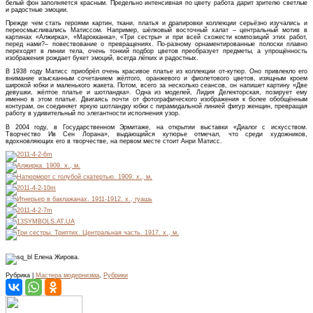
белый фон заполняется красным. Предельно интенсивная по цвету работа дарит зрителю светлые
и радостные эмоции.
Прежде чем стать героями картин, ткани, платья и драпировки коллекции серьёзно изучались и
переосмысливались Матиссом. Например, шёлковый восточный халат – центральный мотив в
картинах «Алжирка», «Марокканка», «Три сестры» и при всей схожести композиций этих работ,
перед нами?– повествование о превращениях. По-разному орнаментированные полоски плавно
переходят в линии тела, очень тонкий подбор цветов преобразует предметы, а упрощённость
изображения рождает букет эмоций, всегда лёгких и радостных.
В 1938 году Матисс приобрёл очень красивое платье из коллекции от-кутюр. Оно привлекло его
внимание изысканным сочетанием жёлтого, оранжевого и фиолетового цветов, изящным кроем
широкой юбки и маленького жакета. Потом, всего за несколько сеансов, он напишет картину «Две
девушки, жёлтое платье и шотландка». Одна из моделей, Лидия Делекторская, позирует ему
именно в этом платье. Двигаясь почти от фотографического изображения к более обобщённым
контурам, он соединяет яркую шотландку юбки с пирамидальной линией фигур женщин, превращая
работу в удивительный по элегантности исполнения узор.
В 2004 году, в Государственном Эрмитаже, на открытии выставки «Диалог с искусством.
Творчество Ив Сен Лорана», выдающийся кутюрье отмечал, что среди художников,
вдохновляющих его в творчестве, на первом месте стоит Анри Матисс.
Елена Жирова.
Рубрика |
Мастера модернизма
,
Рубрики