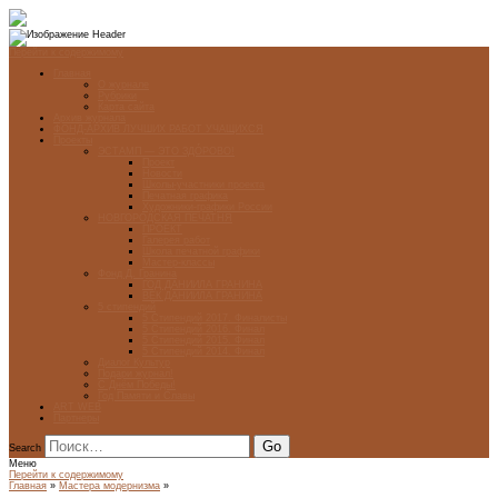
Перейти к содержимому
Главная
О журнале
Рубрики
Карта сайта
Архив журнала
ФОНД-АРХИВ ЛУЧШИХ РАБОТ УЧАЩИХСЯ
Проекты
ЭСТАМП — ЭТО ЗДÓРОВО!
Проект
Новости
Школы-участники проекта
Печатная графика
Художники-графики России
НОВГОРОДСКАЯ ПЕЧАТНЯ
ПРОЕКТ
Галерея работ
Школа печатной графики
Мастер-классы
Фонд Д. Гранина
ГОД ДАНИИЛА ГРАНИНА
ВЕК ДАНИИЛА ГРАНИНА
5 стипендий
5 Стипендий 2017. Финалисты
5 Стипендий 2016. Финал
5 Стипендий 2015. Финал
5 Стипендий 2014. Финал
Диалог Культур
Подари журнал!
С Днём Победы!
Год Памяти и Славы
ART WEB
Партнеры
Search
Меню
Перейти к содержимому
Главная
»
Мастера модернизма
»