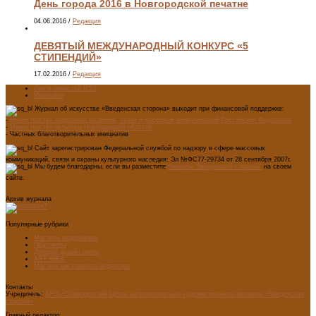
День города 2016 в Новгородской печатне
04.06.2016
/
Редакция
ДЕВЯТЫЙ МЕЖДУНАРОДНЫЙ КОНКУРС «5
СТИПЕНДИЙ»
17.02.2016
/
Редакция
Лента новостей RSS
Vkontakte
Журнал об искусстве «Введенская сторона» выходит при финансовой поддержке:
-
Министерства цифрового развития, связи и массовых коммуникаций Российской Федерации
-
Министерство культуры Новгородской области
- Частных благотворительных инициатив
Сайт зарегистрирован Федеральной службой по надзору в сфере массовых
коммуникаций, связи и охраны культурного наследия: Эл №ФС77-29734 от 28 сентября 2007г.
Мы будем благодарны, если вы разместите
баннеры "Введенской стороны"
на своем
сайте.
Архив журнала
Популярные рубрики
Мастера модернизма
Педсоветы
Детский дизайн-центр
ART WEB
Мастерская главного редактора
Контакты
Учредитель:
АНО «Старорусский Центр интеллектуально-художественного развития «Введенская
сторона»
Главный редактор: