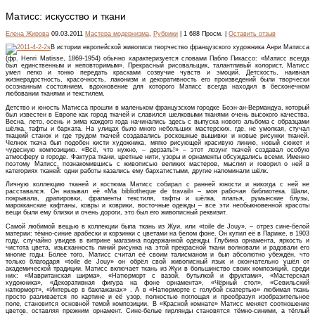
Матисс: искусство и ткани
Елена Жирова
09.03.2011
Мастера модернизма
,
Рубрики
| 1 688 Просм. |
Оставить отзыв
В истории европейской живописи творчество французского художника Анри Матисса
(фр. Henri Matisse, 1869-1954) обычно характеризуется словами Пабло Пикассо: «Матисс всегда
был единственным и неповторимым». Прекрасный рисовальщик, талантливый колорист, Матисс
умел легко и тонко передать красками созвучие чувств и эмоций. Детскость, наивная
жизнерадостность, красочность, лаконизм и декоративность его произведений были творчески
осознанным состоянием, вдохновение для которого Матисс всегда находил в бесконечном
любовании тканями и текстилем.
Детство и юность Матисса прошли в маленьком французском городке Боэн-ан-Вермандуа, который
был известен в Европе как город ткачей и славился шелковыми тканями очень высокого качества.
Весна, лето, осень и зима каждого года начинались здесь с выпуска нового альбома с образцами
шёлка, тафты и бархата. На улицах было много небольших мастерских, где, не умолкая, стучал
ткацкий станок и где трудом ткачей создавались роскошные вышивки и новые рисунки тканей.
Челнок ткача был подобен кисти художника, мягко рисующей красивую линию, новый сюжет и
чудесную композицию. «Всё, что нужно, – дерзать!» – этот лозунг ткачей создавал особую
атмосферу в городе. Фактура ткани, цветные нити, узоры и орнаменты обсуждались всеми. Именно
поэтому Матисс, познакомившись с живописью великих мастеров, мыслил и говорил о ней в
категориях тканей: одни работы казались ему бархатистыми, другие напоминали шёлк.
Личную коллекцию тканей и костюма Матисс собирал с ранней юности и никогда с ней не
расставался. Он называл её «Ma bibliotheque de travail» – моя рабочая библиотека. Шали,
покрывала, драпировки, фрагменты текстиля, тафты и шёлка, платья, румынские блузы,
марокканские кафтаны, ковры и коврики, восточные одежды – все эти необыкновенной красоты
вещи были ему близки и очень дороги, это был его живописный реквизит.
Самой любимой вещью в коллекции была ткань из Жуи, или «toile de Jouy», – отрез сине-белой
материи: тёмно-синие арабески и корзинки с цветами на белом фоне. Он купил её в Париже, в 1903
году, случайно увидев в витрине магазина подержанной одежды. Глубина орнамента, яркость и
чистота цвета, изысканность линий рисунка на этой прекрасной ткани волновали и радовали его
многие годы. Более того, Матисс считал её своим талисманом и был абсолютно убеждён, что
только благодаря «toile de Jouy» он обрёл свой живописный язык и окончательно ушёл от
академической традиции. Матисс включает ткань из Жуи в большинство своих композиций, среди
них: «Мавританская ширма», «Натюрморт с вазой, бутылкой и фруктами», «Мастерская
художника», «Декоративная фигура на фоне орнамента», «Чёрный стол», «Севильский
натюрморт», «Интерьер в баклажанах» . А в «Натюрморте с голубой скатертью» любимая ткань
просто разливается по картине и её узор, полностью поглощая и преобразуя изобразительное
поле, становится основной темой композиции. В «Красной комнате» Матисс меняет соотношение
цветов, оставляя прежним орнамент. Сине-белые гирлянды становятся тёмно-синими, а тёплый