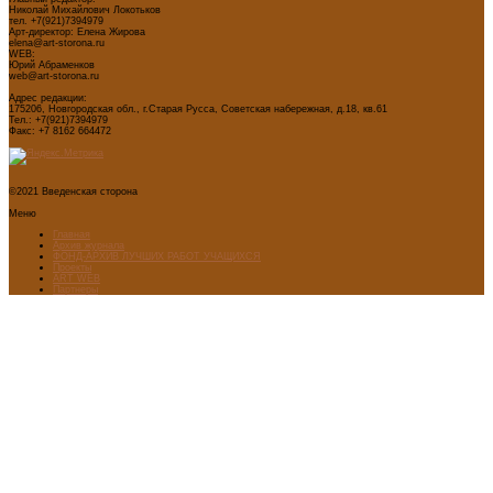
Николай Михайлович Локотьков
тел. +7(921)7394979
Арт-директор: Елена Жирова
elena@art-storona.ru
WEB:
Юрий Абраменков
web@art-storona.ru
Адрес редакции:
175206, Новгородская обл., г.Старая Русса, Советская набережная, д.18, кв.61
Тел.: +7(921)7394979
Факс: +7 8162 664472
©2021 Введенская сторона
Меню
Главная
Архив журнала
ФОНД-АРХИВ ЛУЧШИХ РАБОТ УЧАЩИХСЯ
Проекты
ART WEB
Партнеры