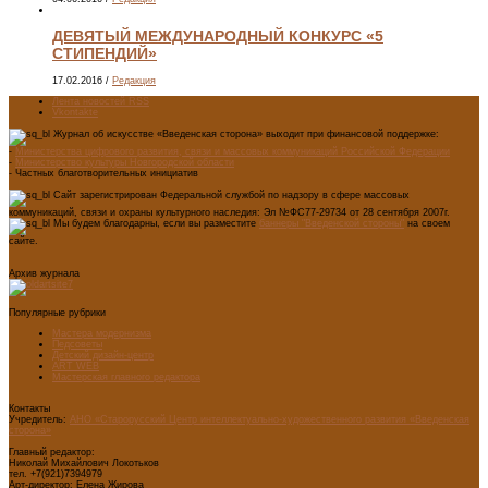
ДЕВЯТЫЙ МЕЖДУНАРОДНЫЙ КОНКУРС «5
СТИПЕНДИЙ»
17.02.2016
/
Редакция
Лента новостей RSS
Vkontakte
Журнал об искусстве «Введенская сторона» выходит при финансовой поддержке:
-
Министерства цифрового развития, связи и массовых коммуникаций Российской Федерации
-
Министерство культуры Новгородской области
- Частных благотворительных инициатив
Сайт зарегистрирован Федеральной службой по надзору в сфере массовых
коммуникаций, связи и охраны культурного наследия: Эл №ФС77-29734 от 28 сентября 2007г.
Мы будем благодарны, если вы разместите
баннеры "Введенской стороны"
на своем
сайте.
Архив журнала
Популярные рубрики
Мастера модернизма
Педсоветы
Детский дизайн-центр
ART WEB
Мастерская главного редактора
Контакты
Учредитель:
АНО «Старорусский Центр интеллектуально-художественного развития «Введенская
сторона»
Главный редактор:
Николай Михайлович Локотьков
тел. +7(921)7394979
Арт-директор: Елена Жирова