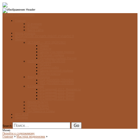
Перейти к содержимому
Главная
О журнале
Рубрики
Карта сайта
Архив журнала
ФОНД-АРХИВ ЛУЧШИХ РАБОТ УЧАЩИХСЯ
Проекты
ЭСТАМП — ЭТО ЗДÓРОВО!
Проект
Новости
Школы-участники проекта
Печатная графика
Художники-графики России
НОВГОРОДСКАЯ ПЕЧАТНЯ
ПРОЕКТ
Галерея работ
Школа печатной графики
Мастер-классы
Фонд Д. Гранина
ГОД ДАНИИЛА ГРАНИНА
ВЕК ДАНИИЛА ГРАНИНА
5 стипендий
5 Стипендий 2017. Финалисты
5 Стипендий 2016. Финал
5 Стипендий 2015. Финал
5 Стипендий 2014. Финал
Диалог Культур
Подари журнал!
С Днём Победы!
Год Памяти и Славы
ART WEB
Партнеры
Search
Меню
Перейти к содержимому
Главная
»
Мастера модернизма
»