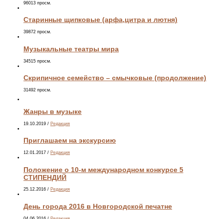
96013 просм.
Старинные щипковые (арфа,цитра и лютня)
39872 просм.
Музыкальные театры мира
34515 просм.
Скрипичное семейство – смычковые (продолжение)
31492 просм.
Жанры в музыке
19.10.2019
/
Редакция
Приглашаем на экскурсию
12.01.2017
/
Редакция
Положение о 10-м международном конкурсе 5
СТИПЕНДИЙ
25.12.2016
/
Редакция
День города 2016 в Новгородской печатне
04.06.2016
/
Редакция