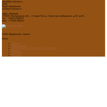
elena@art-storona.ru
WEB:
Юрий Абраменков
web@art-storona.ru
Адрес редакции:
175206, Новгородская обл., г.Старая Русса, Советская набережная, д.18, кв.61
Тел.: +7(921)7394979
Факс: +7 8162 664472
©2021 Введенская сторона
Меню
Главная
Архив журнала
ФОНД-АРХИВ ЛУЧШИХ РАБОТ УЧАЩИХСЯ
Проекты
ART WEB
Партнеры