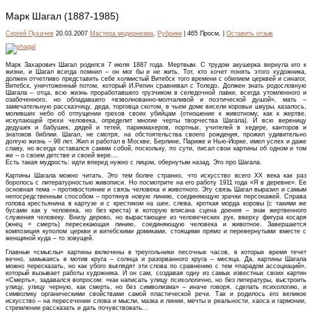
Марк Шагал (1887-1985)
Сергей Пухачев
20.03.2007
Мастера модернизма
,
Рубрики
| 465 Просм. |
Оставить отзыв
Марк Захарович Шагал родился 7 июля 1887 года. Мертвым. С трудом акушерка вернула его к
жизни, и Шагал всегда помнил – он мог бы и не жить. Тот, кто хочет понять этого художника,
должен отчетливо представить себе холмистый Витебск того времени с обилием церквей и синагог,
Витебск, уничтоженный потом, который И.Репин сравнивал с Толедо. Должен знать родословную
Шагала – отца, всю жизнь проработавшего грузчиком в селедочной лавке, всегда утомленного и
озабоченного, но обладавшего «взволнованно-молчаливой и поэтической душой», мать –
замечательную рассказчицу, деда, торговца скотом, в чьем доме висели коровьи шкуры, казалось,
моливших небо об отпущении грехов своих убийцам (отношение к животному, как к жертве,
искупающей грехи человека, определит многие черты творчества Шагала). И всю вереницу
дедушек и бабушек, дядей и тетей, парикмахеров, портных, учителей в хедере, канторов и
знатоков библии. Шагал, не смотря, на обстоятельства своего рождения, прожил удивительно
долгую жизнь – 98 лет. Жил и работал в Москве, Берлине, Париже и Нью-Йорке, имел успех и даже
славу, но всегда оставался самим собой, поскольку, по сути, писал свои картины об одном и том
же – о своем детстве и своей вере….
Есть такая мудрость: идти вперед нужно с лицом, обернутым назад. Это про Шагала.
Картины Шагала можно читать. Это тем более странно, что искусство всего ХХ века как раз
боролось с литературностью живописи. Но посмотрите на его работу 1911 года «Я в деревне». Ее
основная тема – противостояние и связь человека и животного. Эту связь Шагал выразил и самым
непосредственным способом – протянув новую линию, соединяющую зрачки персонажей. Справа
голова крестьянина в картузе и с крестиком на шее, слева, кроткая морда коровы (с такими же
бусами как у человека, но без креста) в которую вписана сцена доения – знак жертвенного
служения человеку. Внизу дерево, но вырастающее из человеческих рук, вверху фигура косаря
(жнец = смерть) пересекающая линию, соединяющую человека и животное. Завершается
композиция куполом церкви и витебскими домиками, стоящими прямо и перевернутыми вместе с
женщиной куда – то зовущей.
Главные «смыслы» картины включены в треугольники песочных часов, в которых время течет
вечно, замыкаясь в мотив круга – солнца и разорванного круга – месяца. Да, картины Шагала
можно пересказать, но как убого выглядят эти слова по сравнению с тем «парадом ассоциаций»,
который вызывает работы художника. И он сам, создавая одну из самых известных своих картин
«Смерть», задавался вопросом: «как написать улицу психологично, но без литературы, выстроить
улицу, улицу черную, как смерть, но без символизма» – иначе говоря, сделать психологию, и
символику органическими свойствами самой пластической речи. Так и родилось его великое
искусство – на пересечении слова и мысли, мазка и линии, мечты и реальности, хаоса и гармонии,
стремлении рассказать и дать почувствовать...