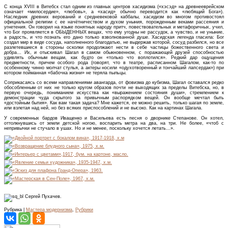
С конца ХVIII в Витебск стал одним из главных центров хасидизма («хэсэд» на древнееврейском
означает «милосердие», «любовь», а «хасид» обычно переводится как «любящий Бога»).
Наследник древних верований и средневековой каббалы, хасидизм во многом противостоял
официальной религии с ее начётничеством и духом уныния, порожденным веками рассеяния и
угнетения. Он говорил на языке понятных народу притч, повествовательных и метафоричных, учил,
что Бог проявляется в ОБЫДЕННЫХ вещах, что ему угодны не рассудок, а чувство, и не уныние,
а радость, и что познать его дано только взволнованной душе. Хасидская легенда гласила: Бог
создал мир в виде сосуда, наполненного благодатью, не выдержав которой, сосуд разбился, но все
разлетевшиеся в стороны осколки продолжают нести в себе частицы божественного света и
добра… Их, и отыскивал Шагал в самом обыкновенном, с поражающей друзей способностью
удивлять обычным вещам, как будто он «только что воплотился». Редкий дар ощущения
предметности, причем особого рода (говорят, что в театре, расписанном Шагалом, как-то по
особенному чинно молчат стулья, а актеры носили «одухотворенный и тончайший лапсердак») при
котором пойманная «бабочка жизни» не теряла пыльцы.
Соприкасаясь со всеми направлениями авангарда, от фовизма до кубизма, Шагал оставался редко
обособленным от них не только кругом образов почти не выходящих за пределы Витебска, но, в
первую очередь, пониманием искусства как «выражением состояния души», стремлением к
демонстрации чуда скрытого за привычным распорядком вещей. Он вообще мечтал быть
«достойным бытия». Как вам такая задача? Мне кажется, ее можно решить, только шагая по земле,
или взлетая над ней, но без всяких приспособлений и не высоко. Как на картинах Шагала.
У современных бардов Иващенко и Васильева есть песня о дворнике Степанове. Он хотел,
оттолкнувшись от земли детской ногою, воспарить метра на два, на три. Не более, «чтоб с
непривычки не стучало в ушах. Но и не менее, поскольку хочется летать…».
Сергей Пухачев.
Рубрика |
Мастера модернизма
,
Рубрики