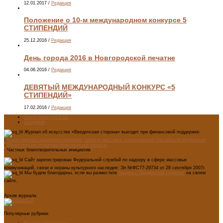
12.01.2017
/
Редакция
Положение о 10-м международном конкурсе 5
СТИПЕНДИЙ
25.12.2016
/
Редакция
День города 2016 в Новгородской печатне
04.06.2016
/
Редакция
ДЕВЯТЫЙ МЕЖДУНАРОДНЫЙ КОНКУРС «5
СТИПЕНДИЙ»
17.02.2016
/
Редакция
Лента новостей RSS
Vkontakte
Журнал об искусстве «Введенская сторона» выходит при финансовой поддержке:
-
Министерства цифрового развития, связи и массовых коммуникаций Российской Федерации
-
Министерство культуры Новгородской области
- Частных благотворительных инициатив
Сайт зарегистрирован Федеральной службой по надзору в сфере массовых
коммуникаций, связи и охраны культурного наследия: Эл №ФС77-29734 от 28 сентября 2007г.
Мы будем благодарны, если вы разместите
баннеры "Введенской стороны"
на своем
сайте.
Архив журнала
Популярные рубрики
Мастера модернизма