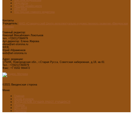
Педсоветы
Детский дизайн-центр
ART WEB
Мастерская главного редактора
Контакты
Учредитель:
АНО «Старорусский Центр интеллектуально-художественного развития «Введенская
сторона»
Главный редактор:
Николай Михайлович Локотьков
тел. +7(921)7394979
Арт-директор: Елена Жирова
elena@art-storona.ru
WEB:
Юрий Абраменков
web@art-storona.ru
Адрес редакции:
175206, Новгородская обл., г.Старая Русса, Советская набережная, д.18, кв.61
Тел.: +7(921)7394979
Факс: +7 8162 664472
©2021 Введенская сторона
Меню
Главная
Архив журнала
ФОНД-АРХИВ ЛУЧШИХ РАБОТ УЧАЩИХСЯ
Проекты
ART WEB
Партнеры