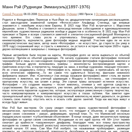
Манн Рэй (Рудницки Эммануэль)(1897-1976)
Сергей Пухачев
06.03.2006
Мастера модернизма
,
Рубрики
| 860 Просм. |
Оставить отзыв
Родился в Филадельфии. Переехав в Нью-Йорк он, двадцатилетним начинающим рисовальщиком,
стал завсегдатаем знаменитой галереи «Фотосессион» Альфреда Стиглица, где впервые
знакомится с новейшим искусством Европы. В 1915 году Ман Рэй встречается с Марселем
Дюшаном, затем с Пикабиа и становится непосредственным собеседником и единомышленником
европейских художественных радикалов вообще и дадаистов в особенности. В 1921 году Ман Рэй
приезжает в Париж и вскоре становится заметной и элегантно-сенсационной фигурой Монпарнаса
того времени. Его слава росла и упрочивалась благодаря неуёмной деятельности
кинематографиста, журналиста, даже фотографа модных моделей. Участник едва ли не всех
сюрреалистических выставок, автор книги «Фотография – не искусство», до старости (он умер в
1976 году) сохранивший вкус и страсть к живописи, он остался в истории мастером 1920-х годов,
дерзко взглянувшим в зазеркалье с помощью фотографий.
Первые автомобили были похожи на кареты. Фотография долго не могла вырваться из объятий
живописи. Причём из объятий удушающих. По началу художники считали фотографию полезной
чернорабочей и лишь из снисхождения поощряли стремление фотографов подражанию живописи и
графике. Больше других волновались гравёры – монополисты воспроизведения картин и
памятников искусства, и портретисты, пишущие на заказ, и вообще художники, пишущие «похоже».
Из их стана раздавались голоса: «Фотография есть зеркало природы, и приписывать ей заслугу
всех оптических эффектов.…То же самое что удивляться богатству, фантазии невинного
фабриканта зеркал». Или: «Светопись» (так иногда называли фотографию) имеет столь же малое
отношение к живописи, как уличный шарманщик к Моцарту и Бетховену… как стенография к
ораторскому искусству, как штамп к резцу. Эти сорные травы заглушают истинное искусство.
Фотография – это создание машины – теснит живопись, отнимая у неё адептов средства к
существованию. Вот здесь, как говорится, уже теплее, действительно, фотография уже на первых
порах потеснила паразитов художества, которые, эксплуатируя ремесленную сторону творчества,
часто компрометировали и компрометируют искусство в глазах публики. Как заметил один
проницательный автор: «Теперь только посредственный живописец не может держаться, он должен
сложить свою палитру, опустить кисть и искать себе других занятий. Тогда как мастера живут и
всегда будут живы».
Ман Рэй был мастером. Он сразу увидел главного врага художественной фотографии –
механическое, протокольное изображение всего, что попадает в объектив, и один из первых
увидел своих союзников – ракурс, деформацию, крупный план. То, что Маяковский несколько
порадоксально назовет «субъективным объективом». В конце концов, даже механическую природу
фотографии он сделал своим союзникам. Исходившая из его идей группа «Ф: 64» (этот термин
означает до крайности «загруженную» диафрагму, благодаря чему все планы пространства
выходили на снимке с большой резкостью) окончательно порвало с мягкорисующей, живописной
оптикой начало XX века. Сам Ман Рэй изобрёл, так называемые «рэйографии», размещая
предметы на светочувствительной поверхности фотобумаги и воздействуя на них светом.