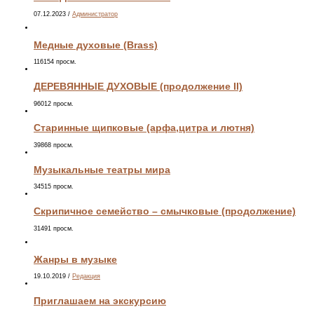
07.12.2023
/
Администратор
Медные духовые (Brass)
116154 просм.
ДЕРЕВЯННЫЕ ДУХОВЫЕ (продолжение II)
96012 просм.
Старинные щипковые (арфа,цитра и лютня)
39868 просм.
Музыкальные театры мира
34515 просм.
Скрипичное семейство – смычковые (продолжение)
31491 просм.
Жанры в музыке
19.10.2019
/
Редакция
Приглашаем на экскурсию