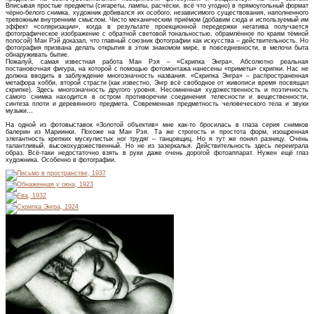
Вписывая простые предметы (сигареты, лампы, расчёски, всё что угодно) в прямоугольный формат
чёрно-белого снимка, художник добивался их особого, независимого существования, наполненного
тревожным внутренним смыслом. Чисто механическим приёмом (добавим сюда и используемый им
эффект «соляризации», когда в результате проекционной передержки негатива получается
фотографическое изображение с обратной световой тональностью, обрамлённое по краям тёмной
полосой) Ман Рэй доказал, что главный союзник фотографии как искусства – действительность. Но
фотография призвана делать открытия в этом знакомом мире, в повседневности, в мелочи быта
обнаруживать бытие.
Пожалуй, самая известная работа Ман Рэя – «Скрипка Энгра». Абсолютно реальная
постановочная фигура, на которой с помощью фотомонтажа нанесены «приметы» скрипки. Нас не
должна вводить в заблуждение многозначность названия. «Скрипка Энгра» – распространенная
метафора хобби, второй страсти (как известно, Энгр всё свободное от живописи время посвящал
скрипке). Здесь многозначность другого уровня. Несомненная художественность и поэтичность
самого снимка находится в остром противоречии соединения телесности и вещественности,
синтеза плоти и деревянного предмета. Современная предметность человеческого тела и звуки
музыки…
На одной из фотовыставок «Золотой объектив» мне как-то бросилась в глаза серия снимков
балерин из Мариинки. Похоже на Ман Рэя. Та же строгость и простота форм, изощренная
элегантность крепких мускулистых ног трудяг – танцовщиц. Но я тут же понял разницу. Очень
талантливый, высокохудожественный. Но не из зазеркалья. Действительность здесь переиграла
образ. Всё-таки недостаточно взять в руки даже очень дорогой фотоаппарат. Нужен ещё глаз
художника. Особенно в фотографии.