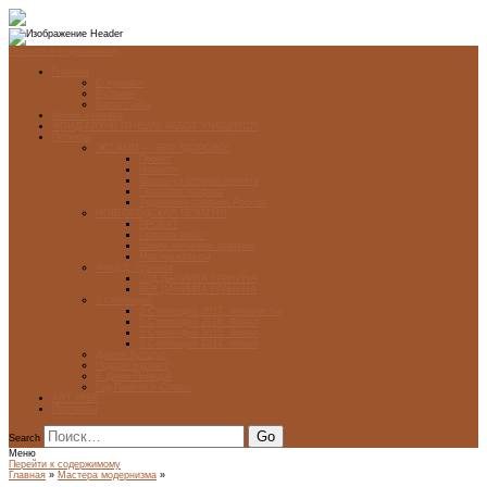
Перейти к содержимому
Главная
О журнале
Рубрики
Карта сайта
Архив журнала
ФОНД-АРХИВ ЛУЧШИХ РАБОТ УЧАЩИХСЯ
Проекты
ЭСТАМП — ЭТО ЗДÓРОВО!
Проект
Новости
Школы-участники проекта
Печатная графика
Художники-графики России
НОВГОРОДСКАЯ ПЕЧАТНЯ
ПРОЕКТ
Галерея работ
Школа печатной графики
Мастер-классы
Фонд Д. Гранина
ГОД ДАНИИЛА ГРАНИНА
ВЕК ДАНИИЛА ГРАНИНА
5 стипендий
5 Стипендий 2017. Финалисты
5 Стипендий 2016. Финал
5 Стипендий 2015. Финал
5 Стипендий 2014. Финал
Диалог Культур
Подари журнал!
С Днём Победы!
Год Памяти и Славы
ART WEB
Партнеры
Search
Меню
Перейти к содержимому
Главная
»
Мастера модернизма
»