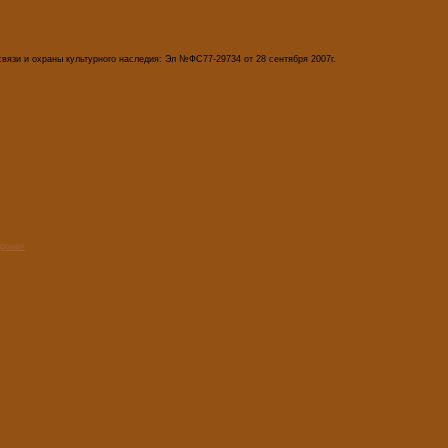
вязи и охраны культурного наследия: Эл №ФС77-29734 от 28 сентября 2007г.
орона»