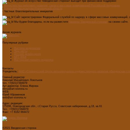
Журнал об искусстве «Введенская сторона» выходит при финансовой поддержке:
-
Министерства цифрового развития, связи и массовых коммуникаций Российской Федерации
-
Министерство культуры Новгородской области
- Частных благотворительных инициатив
Сайт зарегистрирован Федеральной службой по надзору в сфере массовых коммуникаций, с
Мы будем благодарны, если вы разместите
баннеры "Введенской стороны"
на своем сайте.
Архив журнала
Популярные рубрики
Мастера модернизма
Педсоветы
Детский дизайн-центр
ART WEB
Мастерская главного редактора
Контакты
Учредитель:
АНО «Старорусский Центр интеллектуально-художественного развития «Введенская ст
Главный редактор:
Николай Михайлович Локотьков
тел. +7(921)7394979
Арт-директор: Елена Жирова
elena@art-storona.ru
WEB:
Юрий Абраменков
web@art-storona.ru
Адрес редакции:
175206, Новгородская обл., г.Старая Русса, Советская набережная, д.18, кв.61
Тел.: +7(921)7394979
Факс: +7 8162 664472
©2021 Введенская сторона