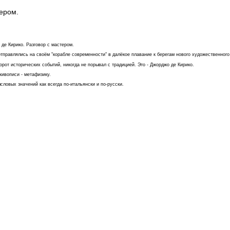
тером.
 де Кирико. Разговор с мастером.
тправлялись на своём "корабле современности" в далёкое плавание к берегам нового художественного
орот исторических событий, никогда не порывал с традицией. Это - Джорджо де Кирико.
живописи - метафизику.
ловых значений как всегда по-итальянски и по-русски.