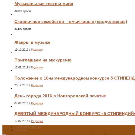
Музыкальные театры мира
34515 просм.
Скрипичное семейство – смычковые (продолжение)
31490 просм.
Жанры в музыке
19.10.2019
/
Редакция
Приглашаем на экскурсию
12.01.2017
/
Редакция
Положение о 10-м международном конкурсе 5 СТИПЕН
25.12.2016
/
Редакция
День города 2016 в Новгородской печатне
04.06.2016
/
Редакция
ДЕВЯТЫЙ МЕЖДУНАРОДНЫЙ КОНКУРС «5 СТИПЕНДИЙ
17.02.2016
/
Редакция
Лента новостей RSS
Vkontakte