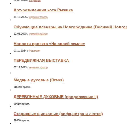
04.03.2026
/
Редакция
Арт-резиденция кота Рыжика
31.12.2025
/
Администратор
Обучающие пленэры на Новгородчине (Великий Новгоро
12.03.2025
/
Администратор
Новости проекта «На своей земле»
07.11.2024
/
Редакция
ПЕРЕДВИЖНАЯ ВЫСТАВКА
07.12.2023
/
Администратор
Медные духовые (Brass)
116150 просм.
ДЕРЕВЯННЫЕ ДУХОВЫЕ (продолжение II)
96010 просм.
Старинные щипковые (арфа,цитра и лютня)
39860 просм.