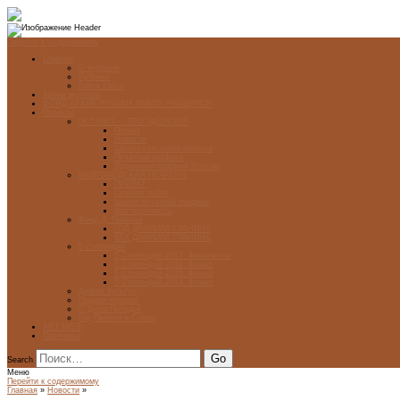
Перейти к содержимому
Главная
О журнале
Рубрики
Карта сайта
Архив журнала
ФОНД-АРХИВ ЛУЧШИХ РАБОТ УЧАЩИХСЯ
Проекты
ЭСТАМП — ЭТО ЗДÓРОВО!
Проект
Новости
Школы-участники проекта
Печатная графика
Художники-графики России
НОВГОРОДСКАЯ ПЕЧАТНЯ
ПРОЕКТ
Галерея работ
Школа печатной графики
Мастер-классы
Фонд Д. Гранина
ГОД ДАНИИЛА ГРАНИНА
ВЕК ДАНИИЛА ГРАНИНА
5 стипендий
5 Стипендий 2017. Финалисты
5 Стипендий 2016. Финал
5 Стипендий 2015. Финал
5 Стипендий 2014. Финал
Диалог Культур
Подари журнал!
С Днём Победы!
Год Памяти и Славы
ART WEB
Партнеры
Search
Меню
Перейти к содержимому
Главная
»
Новости
»