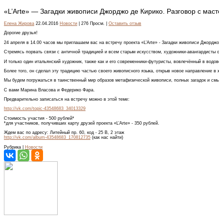
«L’Arte» — Загадки живописи Джорджо де Кирико. Разговор с мас
Елена Жирова
22.04.2016
Новости
| 276 Просм. |
Оставить отзыв
Дорогие друзья!
24 апреля в 14.00 часов мы приглашаем вас на встречу проекта «L’Arte» - Загадки живописи Джорджо
Стремясь порвать связи с античной традицией и всем старым искусством, художники-авангардисты о
И только один итальянский художник, также как и его современники-футуристы, вовлечённый в водов
Более того, он сделал эту традицию частью своего живописного языка, открыв новое направление в 
Мы будем погружаться в таинственный мир образов метафизической живописи, полных загадок и смыс
С вами Марина Власова и Федерико Фара.
Предварительно записаться на встречу можно в этой теме:
http://vk.com/topic-43548683_34013329
Стоимость участия - 500 рублей*
*для участников, получивших карту друзей проекта «L’Arte» - 350 рублей.
Ждем вас по адресу: Литейный пр. 60, код - 25 В, 2 этаж
http://vk.com/album-43548683_170812735
(как нас найти)
Рубрика |
Новости