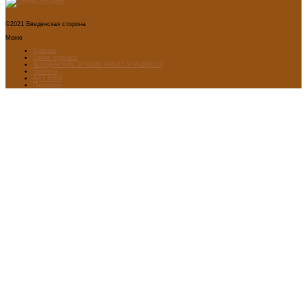
©2021 Введенская сторона
Меню
Главная
Архив журнала
ФОНД-АРХИВ ЛУЧШИХ РАБОТ УЧАЩИХСЯ
Проекты
ART WEB
Партнеры