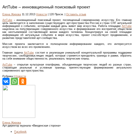
ArtTube – инновационный поисковый проект
Елена Жирова
11.12.2013
Новости
| 120 Просм. |
Оставить отзыв
ArtTube
– инновационный поисковый проект, посвященный современному искусству. Его главная
цель заключается в наполнении существующего арт-пространства России и стран СНГ актуальной
информацией о событиях, которыми каждый день живет мир искусства. Работа площадки
ArtTube
нацелена на популяризацию современного искусства и формирование его восприятия обществом
как неотъемлемой составляющей жизни каждого человека. Концентрируя на своей площадке
информацию об актуальных событиях в мире искусства, проект способствует продвижению, и
развитию представителей арт-сообщества.
Миссия проекта заключается в полноценном информировании каждого, кто интересуется
искусством во всех его проявлениях.
Главная задача
ArtTube
состоит в реализации уникальной концептуальной программы поддержки
творческих, свободномыслящих людей, которые стремятся преодолеть границы и рамки, обратить
на себя внимание общественности, реализовать творческие планы.
ArtTube
– открытая культурная платформа, объединяющая творческих людей из разных стран,
стирающая реальные и условные границы, препятствующие формированию актуального
современного арт-пространства.
Рубрика |
Новости
Елена Жирова
Арт-директор журнала «Введенская сторона»
Facebook