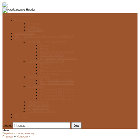
Перейти к содержимому
Главная
О журнале
Рубрики
Карта сайта
Архив журнала
ФОНД-АРХИВ ЛУЧШИХ РАБОТ УЧАЩИХСЯ
Проекты
ЭСТАМП — ЭТО ЗДÓРОВО!
Проект
Новости
Школы-участники проекта
Печатная графика
Художники-графики России
НОВГОРОДСКАЯ ПЕЧАТНЯ
ПРОЕКТ
Галерея работ
Школа печатной графики
Мастер-классы
Фонд Д. Гранина
ГОД ДАНИИЛА ГРАНИНА
ВЕК ДАНИИЛА ГРАНИНА
5 стипендий
5 Стипендий 2017. Финалисты
5 Стипендий 2016. Финал
5 Стипендий 2015. Финал
5 Стипендий 2014. Финал
Диалог Культур
Подари журнал!
С Днём Победы!
Год Памяти и Славы
ART WEB
Партнеры
Search
Меню
Перейти к содержимому
Главная
»
Новости
»