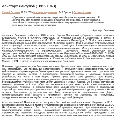
Аристарх Лентулов (1882-1943)
Сергей Пухачев
17.03.2009
Мастера модернизма
| 742 Просм. |
Оставить отзыв
«Предмет, служащий мне моделью, перестаёт быть на это время таковым... Я
люблю его, этот предмет, в каждом сантиметре его существа, я вижу изобилие
тончайших оттенков цвета, и они во мне будят ощущение воспоминаний далёкого
прошлого, музыки, гармонии, мелодии»
Аристарх Лентулов
Аристарх Лентулов
родился в 1882 г. в с. Ворона Пензен­ской губернии в семье сельского
священника. Учился в духовной семинарии, но перешёл сначала в Пензенское, а затем в
Киевское художественное училище. В 1906 г. переехал в Петербург. В 1910 г. участвовал в
организации первой выставки объединения «Бубновый валет». В это же время путешествовал
и жил за границей: во Франции, Италии, Австрии и Швейцарии. В течение первого десятилетия
XX века переболел чуть ли не всеми художественными новациями. Лентулов много работал в
театрально-декорационном и оформительском искусстве. После революции стал
профессором кафедры декоративной живописи во Вхутемасе-Вхутеине-МИИИ-МХИ. В 1929-
1932 гг. был председателем Общества московских художников. В 1933 г. состоялась первая
персональная выставка, приуроченная к 25-летию художественной деятельности. Умер в
Москве, в 1943 г. после возвращения из эвакуации в Ульяновск.
Основное содержание натуры Лентулова настолько бросалось в глаза, что его замечали все, кто с
ним сталкивался. Это предельная естественность и оптимистическое мировосприятие. Он был
действительно «пришельцем из Пензы, кряжистым русаком, крупным и плечистым, с раскатистым
голосом и широким жестом, с воспитанием семинариста-бурсака и манерами волжского
ушкуйника», как писал о нём Эфрос. Трудно представить себе уроженца села Ворона,
расхаживающего по луврам и версалям и дававшего уничижительную оценку Буше и Фрагонару, но
восхищавшемуся «львиным чувством цвета» Делакруа и мощью Жерико. Он в своих зарубежных
поездках впитывал всё как губка, но «отжималось» уже нечто своё, самостоятельное и
оригинальное. Художник не прошёл мимо всех модных пластических систем и радикальных
открытий русского авангарда, разрывающих с традицией «изображения» ради «выражения». Но он
остался Лентуловым, кубистическим как Глёз, колористически напряжённым как Дерен,
примитизирующим свой рисунок и предметный колорит как Ларионов, но Лентуловым,
определяемым не иначе как «кубист а ля рюсс», или «русский француз».
А что это значило? Прежде всего то, что у него был свой масштаб и своя тема. Например, в 1912 г.
он написал монументальное полотно «Аллегорическое изображение Отечественной войны 1812 г.».
Ни больше, ни меньше. Это была почти абстрактная картина. Красно-оранжевые зоны
символизировали пожар войны, динамическое движение объёмов отождествлялось со
стремительным подъёмом народного движения против французских войск, приведшим к их
крушению. Само крушение ассоциировалось с космическими вращающимися и разверзающимися