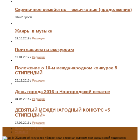
Скрипичное семейство – смычковые (продолжение)
31492 просм.
Жанры в музыке
19.10.2019
/
Редакция
Приглашаем на экскурсию
12.01.2017
/
Редакция
Положение о 10-м международном конкурсе 5
СТИПЕНДИЙ
25.12.2016
/
Редакция
День города 2016 в Новгородской печатне
04.06.2016
/
Редакция
ДЕВЯТЫЙ МЕЖДУНАРОДНЫЙ КОНКУРС «5
СТИПЕНДИЙ»
17.02.2016
/
Редакция
Лента новостей RSS
Vkontakte
Журнал об искусстве «Введенская сторона» выходит при финансовой поддержке: