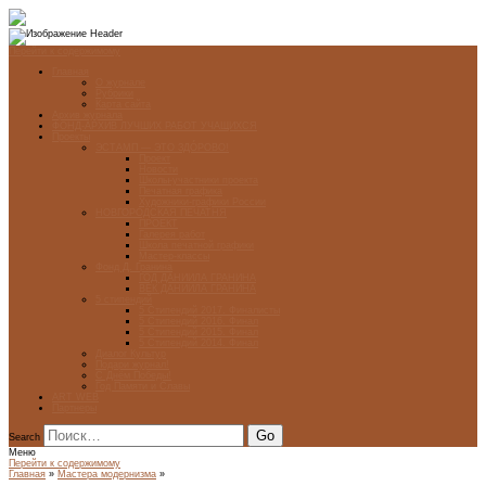
Перейти к содержимому
Главная
О журнале
Рубрики
Карта сайта
Архив журнала
ФОНД-АРХИВ ЛУЧШИХ РАБОТ УЧАЩИХСЯ
Проекты
ЭСТАМП — ЭТО ЗДÓРОВО!
Проект
Новости
Школы-участники проекта
Печатная графика
Художники-графики России
НОВГОРОДСКАЯ ПЕЧАТНЯ
ПРОЕКТ
Галерея работ
Школа печатной графики
Мастер-классы
Фонд Д. Гранина
ГОД ДАНИИЛА ГРАНИНА
ВЕК ДАНИИЛА ГРАНИНА
5 стипендий
5 Стипендий 2017. Финалисты
5 Стипендий 2016. Финал
5 Стипендий 2015. Финал
5 Стипендий 2014. Финал
Диалог Культур
Подари журнал!
С Днём Победы!
Год Памяти и Славы
ART WEB
Партнеры
Search
Меню
Перейти к содержимому
Главная
»
Мастера модернизма
»