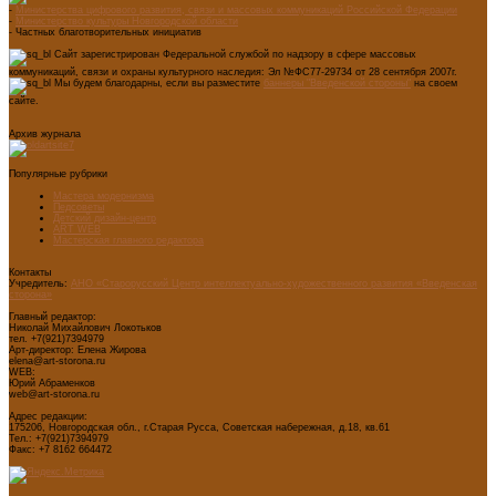
-
Министерства цифрового развития, связи и массовых коммуникаций Российской Федерации
-
Министерство культуры Новгородской области
- Частных благотворительных инициатив
Сайт зарегистрирован Федеральной службой по надзору в сфере массовых
коммуникаций, связи и охраны культурного наследия: Эл №ФС77-29734 от 28 сентября 2007г.
Мы будем благодарны, если вы разместите
баннеры "Введенской стороны"
на своем
сайте.
Архив журнала
Популярные рубрики
Мастера модернизма
Педсоветы
Детский дизайн-центр
ART WEB
Мастерская главного редактора
Контакты
Учредитель:
АНО «Старорусский Центр интеллектуально-художественного развития «Введенская
сторона»
Главный редактор:
Николай Михайлович Локотьков
тел. +7(921)7394979
Арт-директор: Елена Жирова
elena@art-storona.ru
WEB:
Юрий Абраменков
web@art-storona.ru
Адрес редакции:
175206, Новгородская обл., г.Старая Русса, Советская набережная, д.18, кв.61
Тел.: +7(921)7394979
Факс: +7 8162 664472