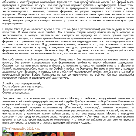
объёмами и конструкциями композиции. Причём это был «раскубленный холст», т.е. форма была
приведена в движение, по сути, это был русский вариант кубизма – кубофутуризм. Кроме того,
Лентулов не желал отказываться от смысла в традиционном понимании этого слова. Да, он
экспериментировал с линиями, планами, формами, но упорно сохранял психологизм в своих
портретах. Всегда пытался постичь свою модель с помощью таких цветовых характеристик и
ассоциативных связей (например, использовал мотив иконных житийных клейм на портрете своей
жены), которые рождали сильную эмоцию у зрителя, но и отражали психологическую суть
портретируемого.
В марте 1921 года он написал: «Дело в том, что мы (как я устанавливаю) умертвили душу в своём
искусстве. В этом была наша ошибка. Мы слишком очертя голову пошли по пути методов и
экспериментов, а методы заставили нас смотреть на природу не с точки зрения чувства
любования, эмоций, а с точки зрения объективного применения её к нашим живописным методам и
формам, с сохранением подчас ничтожного количества индивидуальности в цветоощущении или в
остроте формы – и только. Под давлением времени, течений и т.п., под влиянием отдельных
личностей мы пришли к тупику, к академии методов, принципов и т.п. бездушным, мёртвым
формулам, которым я теперь объявил войну. Я, как художник, к счастью, содержащий в себе
наибольшее количество эмоциональной силы, это почувствовал раньше всех...»
Вот собственно и всё творческое кредо Лентулова – без индивидуальности никакие методы не
помогут, без умения сопереживать все формальные приёмы останутся мёртвыми формулами.
Орфизм, т.е. та певучесть цвета и формы, к понимаю которых он пришёл вместе с Делоне и
Купкой, нежизнеспособен, если ты не Орфей и поёшь не Эвридике. Но дело в том, что у каждого
художника своя Эвридика, и подчас, как и в обычной человеческой любви, это бывает странный и
неожиданный выбор. Выбор Лентулова не так уж удивителен, но всё же. Он пел дифирамбы
городскому пейзажу и древнерусской архитектуре.
Я люблю этот город вязевый,
Пусть обрюзг он и пусть одрях.
Золотая дремотная Азия
Опочила на куполах.
Лентулов знал эти есенинские строки и писал Москву с любовью, вооружённый знаниями и
умениями всей своей предыдущей творческой судьбы. Грабарь называл собор Василия Блаженного
«чудовищный огород из чудовищных овощей», и Лентулов писал этот действительно странный
собор, названный вопреки официальному (Покровский, что-на-рву), именем юродивого и
представляющий собой смешение всех возможных русско-азиатских мотивов и стилей, писал так,
что если есть у каменного здания тайная душа, то вот она перед нами. Москва в народном
сознании – это город колокольного звона, «сорока сороков», и Лентулов писал этот звон громким
цветом, и так мастерски выстраивал композицию, что никак не избавиться зрителю от шума и
птичьего гомона, а заодно и от запаха цветущих яблоневых садов...