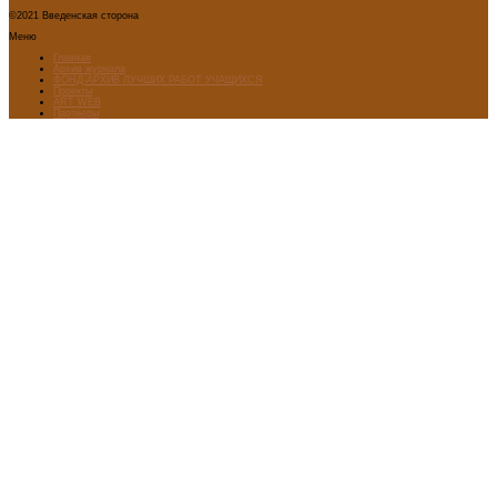
©2021 Введенская сторона
Меню
Главная
Архив журнала
ФОНД-АРХИВ ЛУЧШИХ РАБОТ УЧАЩИХСЯ
Проекты
ART WEB
Партнеры