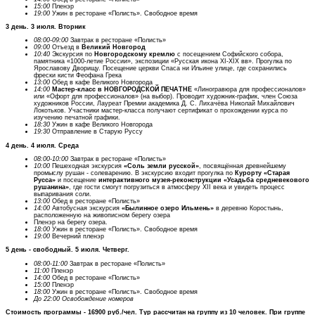
15:00
Пленэр
19:00
Ужин в ресторане «Полисть». Свободное время
3 день. 3 июля. Вторник
08:00-09:00
Завтрак в ресторане «Полисть»
09:00
Отъезд в
Великий Новгород
10:40
Экскурсия по
Новгородскому кремлю
с посещением Софийского собора,
памятника «1000-летие России», экспозиции «Русская икона XI-XIX вв». Прогулка по
Ярославову Дворищу. Посещение церкви Спаса ни Ильине улице, где сохранились
фрески кисти Феофана Грека
13:00
Обед в кафе Великого Новгорода
14:00
Мастер-класс в НОВГОРОДСКОЙ ПЕЧАТНЕ
«Линогравюра для профессионалов»
или «Офорт для профессионалов» (на выбор). Проводит художник-график, член Союза
художников России, Лауреат Премии академика Д. С. Лихачёва Николай Михайлович
Локотьков. Участники мастер-класса получают сертификат о прохождении курса по
изучению печатной графики.
18:30
Ужин в кафе Великого Новгорода
19:30
Отправление в Старую Руссу
4 день. 4 июля. Среда
08:00-10:00
Завтрак в ресторане «Полисть»
10:00
Пешеходная экскурсия
«Соль земли русской»
, посвящённая древнейшему
промыслу рушан - солеварению. В экскурсию входит прогулка по
Курорту «Старая
Русса»
и посещение
интерактивного музея-реконструкции «Усадьба средневекового
рушанина»
, где гости смогут погрузиться в атмосферу XII века и увидеть процесс
выпаривания соли.
13:00
Обед в ресторане «Полисть»
14:00
Автобусная экскурсия
«Былинное озеро Ильмень»
в деревню Коростынь,
расположенную на живописном берегу озера
Пленэр на берегу озера.
18:00
Ужин в ресторане «Полисть». Свободное время
1
9:00
Вечерний пленэр
5 день - свободный. 5 июля. Четверг.
08:00-11:00
Завтрак в ресторане «Полисть»
11:00
Пленэр
14:00
Обед в ресторане «Полисть»
15:00
Пленэр
18:
00
Ужин в ресторане «Полисть». Свободное время
До 22:00 Освобождение номеров
Стоимость программы - 16900 руб./чел. Тур рассчитан на группу из 10 человек. При группе