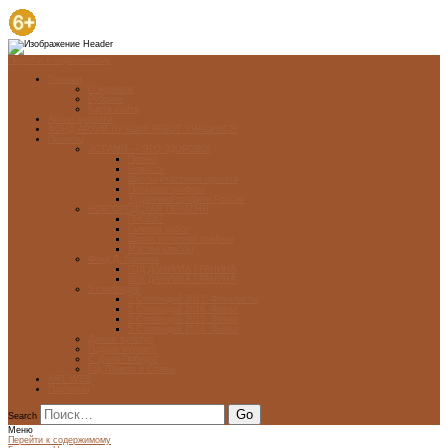
Перейти к содержимому
Главная
О журнале
Рубрики
Карта сайта
Архив журнала
ФОНД-АРХИВ ЛУЧШИХ РАБОТ УЧАЩИХСЯ
Проекты
ЭСТАМП — ЭТО ЗДÓРОВО!
Проект
Новости
Школы-участники проекта
Печатная графика
Художники-графики России
НОВГОРОДСКАЯ ПЕЧАТНЯ
ПРОЕКТ
Галерея работ
Школа печатной графики
Мастер-классы
Фонд Д. Гранина
ГОД ДАНИИЛА ГРАНИНА
ВЕК ДАНИИЛА ГРАНИНА
5 стипендий
5 Стипендий 2017. Финалисты
5 Стипендий 2016. Финал
5 Стипендий 2015. Финал
5 Стипендий 2014. Финал
Диалог Культур
Подари журнал!
С Днём Победы!
Год Памяти и Славы
ART WEB
Партнеры
Search
Меню
Перейти к содержимому