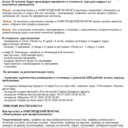
более 10 человек будет произведен перерасчет и стоимость тура для каждого из
участников уменьшится.
Важно:
на мастер-классе в НОВГОРОДСКОЙ ПЕЧАТНЕ участники переводят сделанные на
пленэре рисунки в новую для них технику - линогравюру, подробно изучая процесс работы
художника от эскиза до оформления оттиска.
Важно:
по желанию участников пленэра в НОВГОРОДСКОЙ ПЕЧАТНЕ можно пройти мастер
класс «Офорт для профессионалов».
Важно:
все участники получают сертификаты и дипломы о прохождении теоретического и
практического курса изучения печатной графики.
В стоимость тура включено:
- проживание в отеле «Полисть» (5 дней / 4 ночи), номера категории «стандарт» (одна
односпальная кровать);
- питание: 5 завтраков, 4 обеда и 4 ужина в ресторане «Полисть», 1 обед и 1 ужин
в кафе В. Новгорода, чаепитие в «Новгородской печатне»;
- мастер-класс (обучающий курс);
- экскурсионная программа;
- входные билеты в музеи по программе;
- транспортное сопровождение по программе;
- страховка.
По желанию за дополнительную плату:
-
возможно одноместное размещение в гостинице с доплатой 2250 рублей за весь период
пребывания;
- посещение Аквацентра Курорта «Старая Русса» (бассейн, комплекс терм, СПА-кабинет, боулинг,
диско-бар);
- экскурсия в единственный в России музей Северо-Западного фронта;
- экскурсия «Николо-Косинский монастырь» 04.07.2018 19:00-21:00;
- экскурсия «Юрьево» 05.07.2018 15:00-18:00;
- экскурсия «Гурме-путешествие» 05.07.2018 19:00-22:00.
ОПИСАНИЕ МАСТЕР-КЛАССА
Мастер-класс в НОВГОРОДСКОЙ ПЕЧАТНЕ
«Линогравюра для профессионалов»:
Теоретическая часть:
графика как вид изобразительного искусства, графика уникальная и
печатная (эстамп); печатные техники - монотипия, гравюра на картоне, гравюра на линолеуме,
гравюра на дереве (ксилография), гравюра на металле, офорт, литография; изобразительный язык