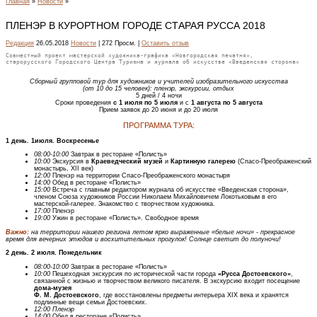
Главная
»
Новости
»
ПЛЕНЭР В КУРОРТНОМ ГОРОДЕ СТАРАЯ РУССА 2018
Редакция
26.05.2018
Новости
| 272 Просм. |
Оставить отзыв
Совместный проект мастерской художника-графика «Новгородская печатня»,
старорусского Городского Центра Туризма и журнала об искусстве «Введенская сторона»
Сборный групповой тур для художников и учителей изобразительного искусства
(от 10 до 15 человек): пленэр, экскурсии, отдых
5 дней / 4 ночи
Сроки проведения
с 1 июля по 5 июля
и с
1 августа по 5 августа
Прием заявок до 20 июня и до 20 июля
ПРОГРАММА ТУРА:
1 день. 1июля. Воскресенье
08:00-10:00
Завтрак в ресторане «Полисть»
10:00
Экскурсия в
Краеведческий музей
и
Картинную галерею
(Спасо-Преображенский
монастырь, XII век)
12:00
Пленэр на территории Спасо-Преображенского монастыря
14:00
Обед в ресторане «Полисть»
15:00
Встреча с главным редактором журнала об искусстве «Введенская сторона»,
членом Союза художников России Николаем Михайловичем Локотьковым в его
мастерской-галерее. Знакомство с творчеством художника.
17:00
Пленэр
19:00
Ужин в ресторане «Полисть». Свободное время
Важно:
на территории нашего региона летом ярко выраженные «белые ночи» - прекрасное
время для вечерних этюдов и восхитительных прогулок! Солнце светит до полуночи!
2 день. 2 июля. Понедельник
08:00-10:00
Завтрак в ресторане «Полисть»
10:00
Пешеходная экскурсия по исторической части города
«Русса Достоевского»
,
связанной с жизнью и творчеством великого писателя. В экскурсию входит посещение
дома-музея
Ф. М. Достоевского
, где восстановлены предметы интерьера XIX века и хранятся
подлинные вещи семьи Достоевских.
12:00 Пленэр
14:00
Обед в ресторане «Полисть»