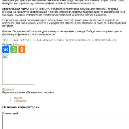
линогравюры, графические приёмы; выразительные средства графики – линия, штрих, пятно, цвет,
фактура; инструменты художника-графика, правила техники безопасности.
Практическая часть:
ЛИНОГРАВЮРА: создание и подготовка рисунка для гравюры, перевод
рисунка на линолеум; гравирование и печать оттисков; правила подписи работ и оформления их в
паспарту; правила определения подлинности оттиска и особенностей его хранения.
Отчетная выставка по итогам курса; обсуждение работ и размещение их на сайте журнала об
искусстве для школьников, учителей и родителей «Введенская сторона» в разделе «Новгородская
печатня».
Важно:
По итогам работы проводится конкурс на лучшую гравюру. Победитель получает приз –
фирменную футболку с логотипом печатни
тel: +7 921 7394979; +7 911 6002269 e-mail: 
lokotkov@inbox.ru
 ; 
natorgu@mail.ru
Рубрика |
Новости
Редакция
Редакция журнала «Введенская сторона».
Twitter
Vkontakte
Оставить комментарий
Комментарий