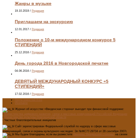
Жанры в музыке
19.10.2019
/
Редакция
Приглашаем на экскурсию
12.01.2017
/
Редакция
Положение о 10-м международном конкурсе 5
СТИПЕНДИЙ
25.12.2016
/
Редакция
День города 2016 в Новгородской печатне
04.06.2016
/
Редакция
ДЕВЯТЫЙ МЕЖДУНАРОДНЫЙ КОНКУРС «5
СТИПЕНДИЙ»
17.02.2016
/
Редакция
Лента новостей RSS
Vkontakte
Журнал об искусстве «Введенская сторона» выходит при финансовой поддержке:
-
Министерства цифрового развития, связи и массовых коммуникаций Российской Федерации
-
Министерство культуры Новгородской области
- Частных благотворительных инициатив
Сайт зарегистрирован Федеральной службой по надзору в сфере массовых
коммуникаций, связи и охраны культурного наследия: Эл №ФС77-29734 от 28 сентября 2007г.
Мы будем благодарны, если вы разместите
баннеры "Введенской стороны"
на своем