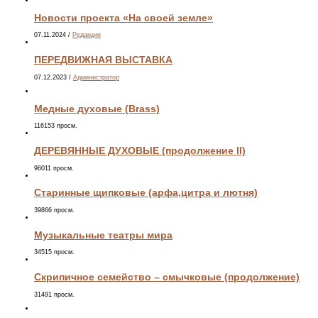
Новости проекта «На своей земле»
07.11.2024
/
Редакция
ПЕРЕДВИЖНАЯ ВЫСТАВКА
07.12.2023
/
Администратор
Медные духовые (Brass)
116153 просм.
ДЕРЕВЯННЫЕ ДУХОВЫЕ (продолжение II)
96011 просм.
Старинные щипковые (арфа,цитра и лютня)
39866 просм.
Музыкальные театры мира
34515 просм.
Скрипичное семейство – смычковые (продолжение)
31491 просм.