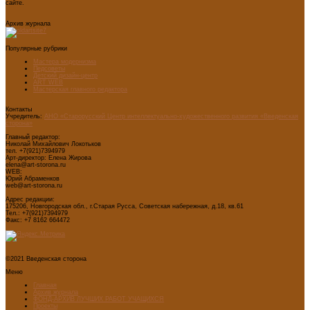
сайте.
Архив журнала
Популярные рубрики
Мастера модернизма
Педсоветы
Детский дизайн-центр
ART WEB
Мастерская главного редактора
Контакты
Учредитель:
АНО «Старорусский Центр интеллектуально-художественного развития «Введенская
сторона»
Главный редактор:
Николай Михайлович Локотьков
тел. +7(921)7394979
Арт-директор: Елена Жирова
elena@art-storona.ru
WEB:
Юрий Абраменков
web@art-storona.ru
Адрес редакции:
175206, Новгородская обл., г.Старая Русса, Советская набережная, д.18, кв.61
Тел.: +7(921)7394979
Факс: +7 8162 664472
©2021 Введенская сторона
Меню
Главная
Архив журнала
ФОНД-АРХИВ ЛУЧШИХ РАБОТ УЧАЩИХСЯ
Проекты