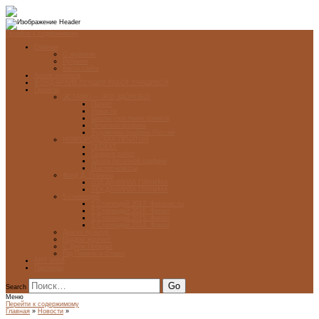
Перейти к содержимому
Главная
О журнале
Рубрики
Карта сайта
Архив журнала
ФОНД-АРХИВ ЛУЧШИХ РАБОТ УЧАЩИХСЯ
Проекты
ЭСТАМП — ЭТО ЗДÓРОВО!
Проект
Новости
Школы-участники проекта
Печатная графика
Художники-графики России
НОВГОРОДСКАЯ ПЕЧАТНЯ
ПРОЕКТ
Галерея работ
Школа печатной графики
Мастер-классы
Фонд Д. Гранина
ГОД ДАНИИЛА ГРАНИНА
ВЕК ДАНИИЛА ГРАНИНА
5 стипендий
5 Стипендий 2017. Финалисты
5 Стипендий 2016. Финал
5 Стипендий 2015. Финал
5 Стипендий 2014. Финал
Диалог Культур
Подари журнал!
С Днём Победы!
Год Памяти и Славы
ART WEB
Партнеры
Search
Меню
Перейти к содержимому
Главная
»
Новости
»