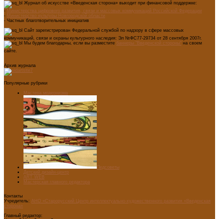
Журнал об искусстве «Введенская сторона» выходит при финансовой поддержке:
-
Министерства цифрового развития, связи и массовых коммуникаций Российской Федерации
-
Министерство культуры Новгородской области
- Частных благотворительных инициатив
Сайт зарегистрирован Федеральной службой по надзору в сфере массовых
коммуникаций, связи и охраны культурного наследия: Эл №ФС77-29734 от 28 сентября 2007г.
Мы будем благодарны, если вы разместите
баннеры "Введенской стороны"
на своем
сайте.
Архив журнала
Популярные рубрики
Мастера модернизма
Педсоветы
Детский дизайн-центр
ART WEB
Мастерская главного редактора
Контакты
Учредитель:
АНО «Старорусский Центр интеллектуально-художественного развития «Введенская
сторона»
Главный редактор: