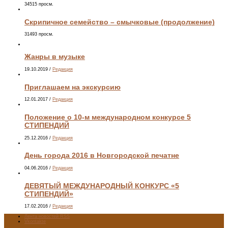
34515 просм.
Скрипичное семейство – смычковые (продолжение)
31493 просм.
Жанры в музыке
19.10.2019
/
Редакция
Приглашаем на экскурсию
12.01.2017
/
Редакция
Положение о 10-м международном конкурсе 5
СТИПЕНДИЙ
25.12.2016
/
Редакция
День города 2016 в Новгородской печатне
04.06.2016
/
Редакция
ДЕВЯТЫЙ МЕЖДУНАРОДНЫЙ КОНКУРС «5
СТИПЕНДИЙ»
17.02.2016
/
Редакция
Лента новостей RSS
Vkontakte