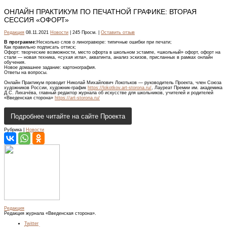
ОНЛАЙН ПРАКТИКУМ ПО ПЕЧАТНОЙ ГРАФИКЕ: ВТОРАЯ
СЕССИЯ «ОФОРТ»
Редакция
08.11.2021
Новости
| 245 Просм. |
Оставить отзыв
В программе:
Несколько слов о линогравюре: типичные ошибки при печати;
Как правильно подписать оттиск;
Офорт: творческие возможности, место офорта в школьном эстампе, «школьный» офорт, офорт на
стали — новая техника, «сухая игла», акватинта, анализ эскизов, присланных в рамках онлайн
обучения.
Новое домашнее задание: картонография.
Ответы на вопросы.
Онлайн Практикум проводит Николай Михайлович Локотьков — руководитель Проекта, член Союза
художников России, художник-график
https://lokotkov.art-storona.ru/
, Лауреат Премии им. академика
Д.С. Лихачёва, главный редактор журнала об искусстве для школьников, учителей и родителей
«Введенская сторона»
https://art-storona.ru/
Подробнее читайте на сайте Проекта
Рубрика |
Новости
Редакция
Редакция журнала «Введенская сторона».
Twitter