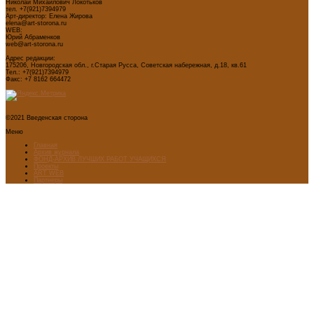
Николай Михайлович Локотьков
тел. +7(921)7394979
Арт-директор: Елена Жирова
elena@art-storona.ru
WEB:
Юрий Абраменков
web@art-storona.ru
Адрес редакции:
175206, Новгородская обл., г.Старая Русса, Советская набережная, д.18, кв.61
Тел.: +7(921)7394979
Факс: +7 8162 664472
©2021 Введенская сторона
Меню
Главная
Архив журнала
ФОНД-АРХИВ ЛУЧШИХ РАБОТ УЧАЩИХСЯ
Проекты
ART WEB
Партнеры