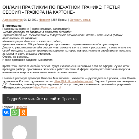
ОНЛАЙН ПРАКТИКУМ ПО ПЕЧАТНОЙ ГРАФИКЕ: ТРЕТЬЯ
СЕССИЯ «ГРАВЮРА НА КАРТОНЕ»
Администратор
04.12.2021
Новости
| 257 Просм. |
Оставить отзыв
В программе:
Гравюра на картоне ( картонография, калография):
-место гравюры на картоне в школьном эстампе;
-художественные, технические и творческие возможности печати оттиска с формы,
выполненной на картоне;
-демонстрация детских и взрослых работ;
-цветная печать. Обсуждение форм, присланных слушателями онлайн практикума.
Диалог с участниками онлайн сессии – вы сможете взять слово и рассказать о своем опыте и о
своей методике создания гравюры на картоне, которую вы практикуете в своей школе, показать
эстампы: и свои, и ваших учеников.
Ответы на вопросы.
Новое домашнее задание: монотипия.
Кроме того, вначале онлайн сессии, будет сказано ещё несколько слов об офорте: сухая игла;
проведён разбор присланных эскизов и работ по теме «Офорт»; прозвучат ответы на вопросы,
возникшие в ходе освоения вами новой техники печати.
Онлайн Практикум проводит Николай Михайлович Локотьков — руководитель Проекта, член Союза
художников России, художник-график
https://lokotkov.art-storona.ru/
, Лауреат Премии им. академика
Д.С. Лихачёва, главный редактор журнала об искусстве для школьников, учителей и родителей
«Введенская сторона»
https://art-storona.ru/
Подробнее читайте на сайте Проекта
Рубрика |
Новости