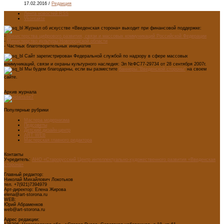
17.02.2016
/
Редакция
Лента новостей RSS
Vkontakte
Журнал об искусстве «Введенская сторона» выходит при финансовой поддержке:
-
Министерства цифрового развития, связи и массовых коммуникаций Российской Федерации
-
Министерство культуры Новгородской области
- Частных благотворительных инициатив
Сайт зарегистрирован Федеральной службой по надзору в сфере массовых
коммуникаций, связи и охраны культурного наследия: Эл №ФС77-29734 от 28 сентября 2007г.
Мы будем благодарны, если вы разместите
баннеры "Введенской стороны"
на своем
сайте.
Архив журнала
Популярные рубрики
Мастера модернизма
Педсоветы
Детский дизайн-центр
ART WEB
Мастерская главного редактора
Контакты
Учредитель:
АНО «Старорусский Центр интеллектуально-художественного развития «Введенская
сторона»
Главный редактор:
Николай Михайлович Локотьков
тел. +7(921)7394979
Арт-директор: Елена Жирова
elena@art-storona.ru
WEB:
Юрий Абраменков
web@art-storona.ru
Адрес редакции: