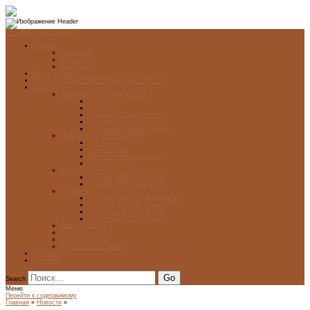
Перейти к содержимому
Главная
О журнале
Рубрики
Карта сайта
Архив журнала
ФОНД-АРХИВ ЛУЧШИХ РАБОТ УЧАЩИХСЯ
Проекты
ЭСТАМП — ЭТО ЗДÓРОВО!
Проект
Новости
Школы-участники проекта
Печатная графика
Художники-графики России
НОВГОРОДСКАЯ ПЕЧАТНЯ
ПРОЕКТ
Галерея работ
Школа печатной графики
Мастер-классы
Фонд Д. Гранина
ГОД ДАНИИЛА ГРАНИНА
ВЕК ДАНИИЛА ГРАНИНА
5 стипендий
5 Стипендий 2017. Финалисты
5 Стипендий 2016. Финал
5 Стипендий 2015. Финал
5 Стипендий 2014. Финал
Диалог Культур
Подари журнал!
С Днём Победы!
Год Памяти и Славы
ART WEB
Партнеры
Search
Меню
Перейти к содержимому
Главная
»
Новости
»