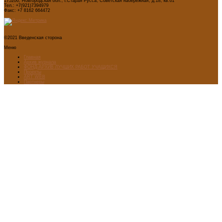
175206, Новгородская обл., г.Старая Русса, Советская набережная, д.18, кв.61
Тел.: +7(921)7394979
Факс: +7 8162 664472
©2021 Введенская сторона
Меню
Главная
Архив журнала
ФОНД-АРХИВ ЛУЧШИХ РАБОТ УЧАЩИХСЯ
Проекты
ART WEB
Партнеры