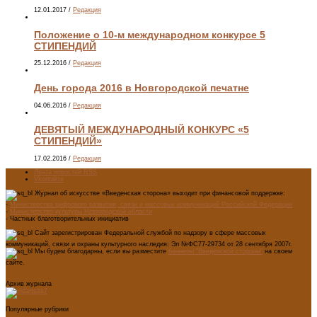
12.01.2017
/
Редакция
Положение о 10-м международном конкурсе 5
СТИПЕНДИЙ
25.12.2016
/
Редакция
День города 2016 в Новгородской печатне
04.06.2016
/
Редакция
ДЕВЯТЫЙ МЕЖДУНАРОДНЫЙ КОНКУРС «5
СТИПЕНДИЙ»
17.02.2016
/
Редакция
Лента новостей RSS
Vkontakte
Журнал об искусстве «Введенская сторона» выходит при финансовой поддержке:
-
Министерства цифрового развития, связи и массовых коммуникаций Российской Федерации
-
Министерство культуры Новгородской области
- Частных благотворительных инициатив
Сайт зарегистрирован Федеральной службой по надзору в сфере массовых
коммуникаций, связи и охраны культурного наследия: Эл №ФС77-29734 от 28 сентября 2007г.
Мы будем благодарны, если вы разместите
баннеры "Введенской стороны"
на своем
сайте.
Архив журнала
Популярные рубрики