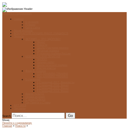
Перейти к содержимому
Главная
О журнале
Рубрики
Карта сайта
Архив журнала
ФОНД-АРХИВ ЛУЧШИХ РАБОТ УЧАЩИХСЯ
Проекты
ЭСТАМП — ЭТО ЗДÓРОВО!
Проект
Новости
Школы-участники проекта
Печатная графика
Художники-графики России
НОВГОРОДСКАЯ ПЕЧАТНЯ
ПРОЕКТ
Галерея работ
Школа печатной графики
Мастер-классы
Фонд Д. Гранина
ГОД ДАНИИЛА ГРАНИНА
ВЕК ДАНИИЛА ГРАНИНА
5 стипендий
5 Стипендий 2017. Финалисты
5 Стипендий 2016. Финал
5 Стипендий 2015. Финал
5 Стипендий 2014. Финал
Диалог Культур
Подари журнал!
С Днём Победы!
Год Памяти и Славы
ART WEB
Партнеры
Search
Меню
Перейти к содержимому
Главная
»
Новости
»