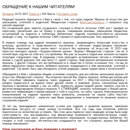
ОБРАЩЕНИЕ К НАШИМ ЧИТАТЕЛЯМ!
Редакция
16.01.2017
Новости
| 324 Просм. |
Оставить отзыв
Редакция журнала обращается к Вам в связи с тем, что наше издание "Журнал об искусстве для
школьников, учителей и родителей "Введенская сторона" (
http://art-storona.ru
) оказалось под
угрозой закрытия!
На сегодняшний день заметно ухудшилась ситуация в области печатных СМИ: рост тарифов на
пересылку, увеличение цен на бумагу и краски, сокращение рекламы, уменьшение бюджетных
ассигнований на подписку в публичных библиотеках, падение платёжеспособности населения
приводит к тому, что издание печатных СМИ становится нерентабельным. Они закрываются.
В первую очередь под ударом оказываются журналы, занимающиеся вопросами искусства и
культуры, духовности и нравственности, воспитания и обучения подрастающего поколения.
Проблема серьезная! Наши школы могут остаться без журналов об искусстве. В 2015 году
перестал выходить журнал «Художественная школа». Журнал «Введенская сторона» так же в
полной мере ощутил на себе все эти проблемы. Мы уже не вошли в подписные каталоги на первое
полугодие следующего года. В редакцию стали приходить встревоженные письма и телефонные
звонки о судьбе журнала. Как нам быть? С одной стороны, бедственное материальное положение
журнала, с другой стороны, его востребованность в обществе и чёткое осознание того, что мы не
имеем морального права лишить любимого журнала нуждающихся в нём школьников, учителей и
родителей. Так может быть нам объединить усилия редакции, наших подписчиков и почитателей?
Обращаемся к Вам с призывом общими усилиями сохранить для российских школьников журнал об
искусстве «Введенская сторона». Мы искренне просим Вас помочь журналу любым доступным для
Вас способом: оформить подписку через редакцию на 2017 г. (http://art-storona.ru/podpiska );
убедить подписаться на журнал своих друзей, коллег и знакомых; купить электронные версии
журнала и архивные номера у нас на сайте, подписать журнал родной школе; принять участие в
десятом международном Конкурсе журнала "5 СТИПЕНДИЙ", оплатить публикацию о Вашей школе,
разместить информацию о нашем журнале у себя в соцсетях, на сайте, сделать благотворительное
пожертвование на издание журнала через реквизиты, указанные на нашем сайте http://art-
storona.ru/podpiska/fizlica/ , написать нам Ваши предложения и пожелания по решению вопроса
сохранения издания!
18 лет мы прикладывали невероятные усилия для издания и развития журнала, привлекая
финансовые ресурсы из самых разных источников. Все эти годы наш коллектив работал
практически на волонтёрских условиях. При этом цена подписки через редакцию всегда была ниже
себестоимости, она выстраивалась под финансовые возможности малообеспеченных семей,
общеобразовательных школ, школ дополнительного образования, государственных библиотек. Но
сегодня, в этой ситуации, обстоятельства складывается так, что сохранить журнал без Вашей
помощи невозможно!
Очень рассчитываем на Ваше понимание и поддержку!