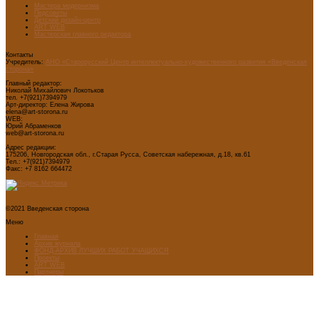
Мастера модернизма
Педсоветы
Детский дизайн-центр
ART WEB
Мастерская главного редактора
Контакты
Учредитель:
АНО «Старорусский Центр интеллектуально-художественного развития «Введенская
сторона»
Главный редактор:
Николай Михайлович Локотьков
тел. +7(921)7394979
Арт-директор: Елена Жирова
elena@art-storona.ru
WEB:
Юрий Абраменков
web@art-storona.ru
Адрес редакции:
175206, Новгородская обл., г.Старая Русса, Советская набережная, д.18, кв.61
Тел.: +7(921)7394979
Факс: +7 8162 664472
©2021 Введенская сторона
Меню
Главная
Архив журнала
ФОНД-АРХИВ ЛУЧШИХ РАБОТ УЧАЩИХСЯ
Проекты
ART WEB
Партнеры