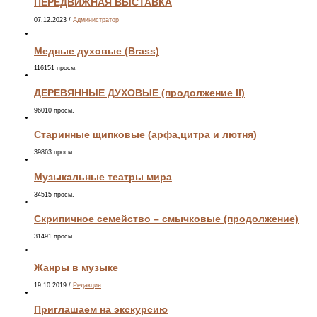
ПЕРЕДВИЖНАЯ ВЫСТАВКА
07.12.2023
/
Администратор
Медные духовые (Brass)
116151 просм.
ДЕРЕВЯННЫЕ ДУХОВЫЕ (продолжение II)
96010 просм.
Старинные щипковые (арфа,цитра и лютня)
39863 просм.
Музыкальные театры мира
34515 просм.
Скрипичное семейство – смычковые (продолжение)
31491 просм.
Жанры в музыке
19.10.2019
/
Редакция
Приглашаем на экскурсию