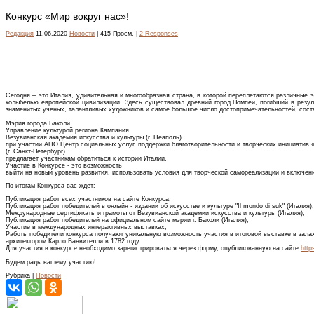
Конкурс «Мир вокруг нас»!
Редакция
11.06.2020
Новости
| 415 Просм. |
2 Responses
Сегодня – это Италия, удивительная и многообразная страна, в которой переплетаются различные
колыбелью европейской цивилизации. Здесь существовал древний город Помпеи, погибший в резуль
знаменитых ученых, талантливых художников и самое большое число достопримечательностей, со
Мэрия города Баколи
Управление культурой региона Кампания
Везувианская академия искусства и культуры (г. Неаполь)
при участии АНО Центр социальных услуг, поддержки благотворительности и творческих инициатив 
(г. Санкт-Петербург)
предлагает участникам обратиться к истории Италии.
Участие в Конкурсе - это возможность
выйти на новый уровень развития, использовать условия для творческой самореализации и включени
По итогам Конкурса вас ждет:
Публикация работ всех участников на сайте Конкурса;
Публикация работ победителей в онлайн - издании об искусстве и культуре "Il mondo di suk" (Италия);
Международные сертификаты и грамоты от Везувианской академии искусства и культуры (Италия);
Публикация работ победителей на официальном сайте мэрии г. Баколи (Италия);
Участие в международных интерактивных выставках;
Работы победители конкурса получают уникальную возможность участия в итоговой выставке в залах
архитектором Карло Ванвителли в 1782 году.
Для участия в конкурсе необходимо зарегистрироваться через форму, опубликованную на сайте
http
Будем рады вашему участию!
Рубрика |
Новости