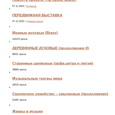
07.11.2024
/
Редакция
ПЕРЕДВИЖНАЯ ВЫСТАВКА
07.12.2023
/
Администратор
Медные духовые (Brass)
116153 просм.
ДЕРЕВЯННЫЕ ДУХОВЫЕ (продолжение II)
96011 просм.
Старинные щипковые (арфа,цитра и лютня)
39866 просм.
Музыкальные театры мира
34515 просм.
Скрипичное семейство – смычковые (продолжение)
31491 просм.
Жанры в музыке