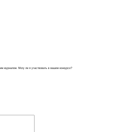
шим журналом. Могу ли я участвовать в вашем конкурсе?