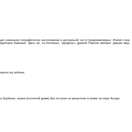
ющая уникальное географическое расположение в центральной части Средиземноморья, Италия стала
 территории Кампания. Здесь же, на Апеннинах, зародилась древняя Римская империя, давшая миру
творчеству ребенка.
ье Бурбонов, казина (охотничий домик) был построен на крошечном островке на озере Фузаро