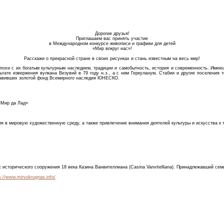
Дорогие друзья!
Приглашаем вас принять участие
в Международном конкурсе живописи и графики для детей
«Мир вокруг нас»!
Расскажи о прекрасной стране в своих рисунках и стань известным на весь мир!
 эпохи с их богатым культурным наследием, традиции и самобытность, история и современность. Име
тате извержения вулкана Везувий в 79 году н.э., а с ним Геркуланум, Стабии и другие поселения
ставивших золотой фонд Всемирного наследия ЮНЕСКО.
«Мир да Лад»
я в мировую художественную среду, а также привлечение внимания деятелей культуры и искусства к 
 исторического сооружения 18 века Казина Ванвителлиана (Casina Vanvitelliana). Принадлежавший сем
s://www.mirvokrugnas.info/