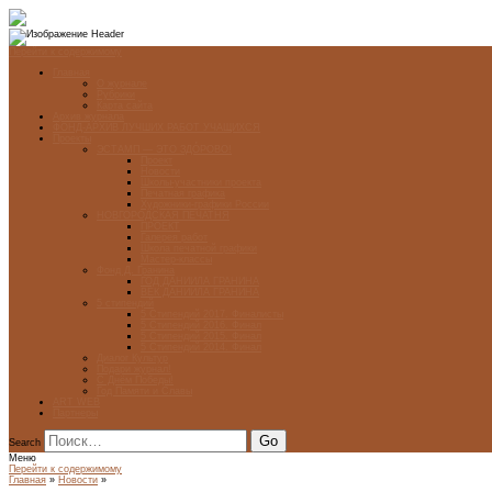
Перейти к содержимому
Главная
О журнале
Рубрики
Карта сайта
Архив журнала
ФОНД-АРХИВ ЛУЧШИХ РАБОТ УЧАЩИХСЯ
Проекты
ЭСТАМП — ЭТО ЗДÓРОВО!
Проект
Новости
Школы-участники проекта
Печатная графика
Художники-графики России
НОВГОРОДСКАЯ ПЕЧАТНЯ
ПРОЕКТ
Галерея работ
Школа печатной графики
Мастер-классы
Фонд Д. Гранина
ГОД ДАНИИЛА ГРАНИНА
ВЕК ДАНИИЛА ГРАНИНА
5 стипендий
5 Стипендий 2017. Финалисты
5 Стипендий 2016. Финал
5 Стипендий 2015. Финал
5 Стипендий 2014. Финал
Диалог Культур
Подари журнал!
С Днём Победы!
Год Памяти и Славы
ART WEB
Партнеры
Search
Меню
Перейти к содержимому
Главная
»
Новости
»