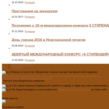
19.10.2019
/
Редакция
Приглашаем на экскурсию
12.01.2017
/
Редакция
Положение о 10-м международном конкурсе 5 СТИПЕН
25.12.2016
/
Редакция
День города 2016 в Новгородской печатне
04.06.2016
/
Редакция
ДЕВЯТЫЙ МЕЖДУНАРОДНЫЙ КОНКУРС «5 СТИПЕНДИЙ
17.02.2016
/
Редакция
Лента новостей RSS
Vkontakte
Журнал об искусстве «Введенская сторона» выходит при финансовой поддержке:
-
Министерства цифрового развития, связи и массовых коммуникаций Российской Федерации
-
Министерство культуры Новгородской области
- Частных благотворительных инициатив
Сайт зарегистрирован Федеральной службой по надзору в сфере массовых коммуникаций, с
Мы будем благодарны, если вы разместите
баннеры "Введенской стороны"
на своем сайте.
Архив журнала
Популярные рубрики