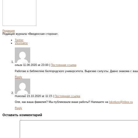
Редакция
Редакция журнала «Введенская сторона».
Twitter
Vkontakte
ольга
11.06.2020
at
23:00
|
Постоянная ссылка
Работаю в библиотеке Белгородского университета. Вырезаю силуэты. Давно знакома с ва
Reply
Николай
23.10.2020
at
11:15
|
Постоянная ссылка
Оля, как ваша фамилия? Мы публиковали ваши работы? Напишите на
lokotkov@inbox.ru
Reply
Оставить комментарий