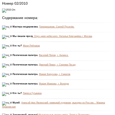
Номер 02/2010
Содержание номера:
Мастера модернизма.
Гиперреализм. Сергей Пухачёв.
Мы пишем прозу
.
Олух царя небесного. Наталья Ключарёва г. Москва
Кто ты?
Женя Рябчиков
Поэтическая палитра.
Василий Попов, г. Ангарск.
Поэтическая палитра.
Дмитрий Певко, г. Сергиев Посад
Поэтическая палитра.
Мария Борухова, г. Саратов
Поэтическая палитра.
Мария Маркова, г. Вологда
Кто ты?
Лариса Гутынина
Музей.
Алексей фон Явленский: немецкий художник, выходец из России... Марина
Аграновская
Здравствуй, музыка!
Музыкальные театры мира. Лариса Путинцева