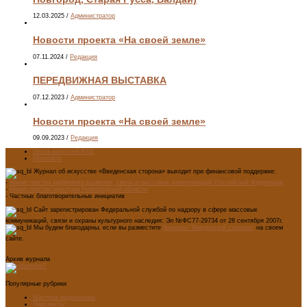
12.03.2025
/
Администратор
Новости проекта «На своей земле»
07.11.2024
/
Редакция
ПЕРЕДВИЖНАЯ ВЫСТАВКА
07.12.2023
/
Администратор
Новости проекта «На своей земле»
09.09.2023
/
Редакция
Лента новостей RSS
Vkontakte
Журнал об искусстве «Введенская сторона» выходит при финансовой поддержке:
-
Министерства цифрового развития, связи и массовых коммуникаций Российской Федерации
-
Министерство культуры Новгородской области
- Частных благотворительных инициатив
Сайт зарегистрирован Федеральной службой по надзору в сфере массовых
коммуникаций, связи и охраны культурного наследия: Эл №ФС77-29734 от 28 сентября 2007г.
Мы будем благодарны, если вы разместите
баннеры "Введенской стороны"
на своем
сайте.
Архив журнала
Популярные рубрики
Мастера модернизма
Педсоветы