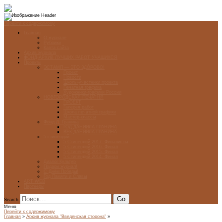
Перейти к содержимому
Главная
О журнале
Рубрики
Карта сайта
Архив журнала
ФОНД-АРХИВ ЛУЧШИХ РАБОТ УЧАЩИХСЯ
Проекты
ЭСТАМП — ЭТО ЗДÓРОВО!
Проект
Новости
Школы-участники проекта
Печатная графика
Художники-графики России
НОВГОРОДСКАЯ ПЕЧАТНЯ
ПРОЕКТ
Галерея работ
Школа печатной графики
Мастер-классы
Фонд Д. Гранина
ГОД ДАНИИЛА ГРАНИНА
ВЕК ДАНИИЛА ГРАНИНА
5 стипендий
5 Стипендий 2017. Финалисты
5 Стипендий 2016. Финал
5 Стипендий 2015. Финал
5 Стипендий 2014. Финал
Диалог Культур
Подари журнал!
С Днём Победы!
Год Памяти и Славы
ART WEB
Партнеры
Search
Меню
Перейти к содержимому
Главная
»
Архив журнала "Введенская сторона"
»