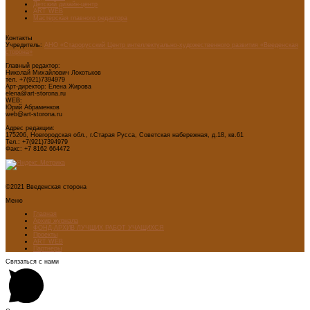
Детский дизайн-центр
ART WEB
Мастерская главного редактора
Контакты
Учредитель:
АНО «Старорусский Центр интеллектуально-художественного развития «Введенская
сторона»
Главный редактор:
Николай Михайлович Локотьков
тел. +7(921)7394979
Арт-директор: Елена Жирова
elena@art-storona.ru
WEB:
Юрий Абраменков
web@art-storona.ru
Адрес редакции:
175206, Новгородская обл., г.Старая Русса, Советская набережная, д.18, кв.61
Тел.: +7(921)7394979
Факс: +7 8162 664472
©2021 Введенская сторона
Меню
Главная
Архив журнала
ФОНД-АРХИВ ЛУЧШИХ РАБОТ УЧАЩИХСЯ
Проекты
ART WEB
Партнеры
Связаться с нами