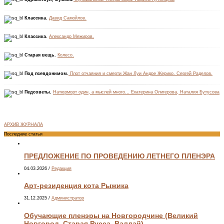
Классика.
Давид Самойлов.
Классика.
Александр Межиров.
Старая вещь.
Колесо.
Под псевдонимом.
Плот отчаяния и смерти Жан Луи Андре Жерико. Сергей Раделов.
Педсоветы.
Натюрморт один, а мыслей много… Екатерина Олигерова, Наталия Бутусова
АРХИВ ЖУРНАЛА
Последние статьи
ПРЕДЛОЖЕНИЕ ПО ПРОВЕДЕНИЮ ЛЕТНЕГО ПЛЕНЭРА
04.03.2026
/
Редакция
Арт-резиденция кота Рыжика
31.12.2025
/
Администратор
Обучающие пленэры на Новгородчине (Великий
Новгород, Старая Русса, Валдай)