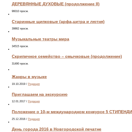
ДЕРЕВЯННЫЕ ДУХОВЫЕ (продолжение II)
96010 просм.
Старинные щипковые (арфа,цитра и лютня)
39862 просм.
Музыкальные театры мира
34515 просм.
Скрипичное семейство – смычковые (продолжение)
31490 просм.
Жанры в музыке
19.10.2019
/
Редакция
Приглашаем на экскурсию
12.01.2017
/
Редакция
Положение о 10-м международном конкурсе 5 СТИПЕНД
25.12.2016
/
Редакция
День города 2016 в Новгородской печатне