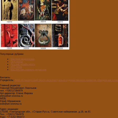
Популярные рубрики
Мастера модернизма
Педсоветы
Детский дизайн-центр
ART WEB
Мастерская главного редактора
Контакты
Учредитель:
АНО «Старорусский Центр интеллектуально-художественного развития «Введенская стор
Главный редактор:
Николай Михайлович Локотьков
тел. +7(921)7394979
Арт-директор: Елена Жирова
elena@art-storona.ru
WEB:
Юрий Абраменков
web@art-storona.ru
Адрес редакции:
175206, Новгородская обл., г.Старая Русса, Советская набережная, д.18, кв.61
Тел.: +7(921)7394979
Факс: +7 8162 664472