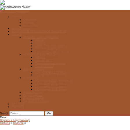
Перейти к содержимому
Главная
О журнале
Рубрики
Карта сайта
Архив журнала
ФОНД-АРХИВ ЛУЧШИХ РАБОТ УЧАЩИХСЯ
Проекты
ЭСТАМП — ЭТО ЗДÓРОВО!
Проект
Новости
Школы-участники проекта
Печатная графика
Художники-графики России
НОВГОРОДСКАЯ ПЕЧАТНЯ
ПРОЕКТ
Галерея работ
Школа печатной графики
Мастер-классы
Фонд Д. Гранина
ГОД ДАНИИЛА ГРАНИНА
ВЕК ДАНИИЛА ГРАНИНА
5 стипендий
5 Стипендий 2017. Финалисты
5 Стипендий 2016. Финал
5 Стипендий 2015. Финал
5 Стипендий 2014. Финал
Диалог Культур
Подари журнал!
С Днём Победы!
Год Памяти и Славы
ART WEB
Партнеры
Search
Меню
Перейти к содержимому
Главная
»
Новости
»