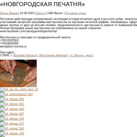
«НОВГОРОДСКАЯ ПЕЧАТНЯ»
Елена Жирова
10.09.2015
Новости
| 448 Просм. |
Оставить отзыв
Постоянно действующая интерактивная экспозиция истории печатного дела и русского лубка, творчес
участниками авторской программы мастер-классов по изучению печатной графики: линогравюры, офорта
малых группах от двух до восьми человек, продолжительность мастер-класса зависит от выбранной Вам
Полная программа наших мастер-классов опубликована на нашей страничке:
www.facebook.com/natorguprintingworkshop
Мастер-классы проходят по предварительной записи:
+79210205502;
+79116002269;
elena@art-storona.ru
Наш адрес:
173000, г.
Великий Новгород, Ярославово Дворище, ул. Ильина, дом 2
.