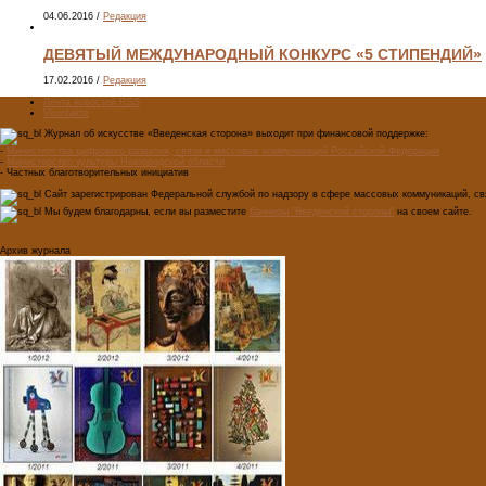
04.06.2016
/
Редакция
ДЕВЯТЫЙ МЕЖДУНАРОДНЫЙ КОНКУРС «5 СТИПЕНДИЙ»
17.02.2016
/
Редакция
Лента новостей RSS
Vkontakte
Журнал об искусстве «Введенская сторона» выходит при финансовой поддержке:
-
Министерства цифрового развития, связи и массовых коммуникаций Российской Федерации
-
Министерство культуры Новгородской области
- Частных благотворительных инициатив
Сайт зарегистрирован Федеральной службой по надзору в сфере массовых коммуникаций, свя
Мы будем благодарны, если вы разместите
баннеры "Введенской стороны"
на своем сайте.
Архив журнала