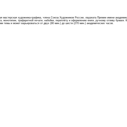
кая мастерская художника-графика, члена Союза Художников России, лауреата Премии имени академик
, монотипии, трафаретной печати, набойки, переплёту и оформлению книги, ручному отливу бумаги. К
и темы и может варьироваться от двух (90 мин.) до шести (270 мин.) академических часов.