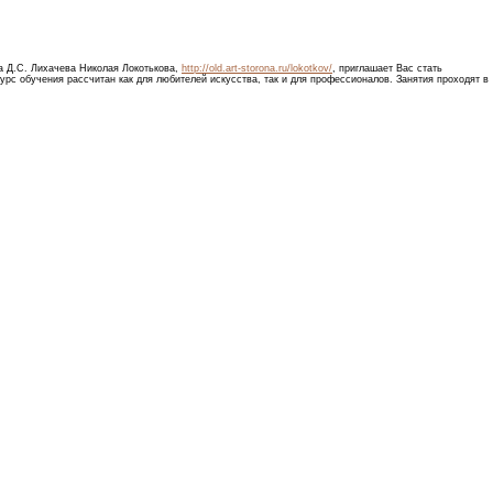
а Д.С. Лихачева Николая Локотькова,
http://old.art-storona.ru/lokotkov/
, приглашает Вас стать
урс обучения рассчитан как для любителей искусства, так и для профессионалов. Занятия проходят в