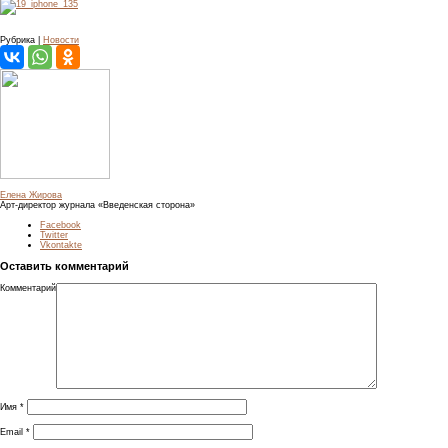
Рубрика |
Новости
Елена Жирова
Арт-директор журнала «Введенская сторона»
Facebook
Twitter
Vkontakte
Оставить комментарий
Комментарий
Имя
*
Email
*