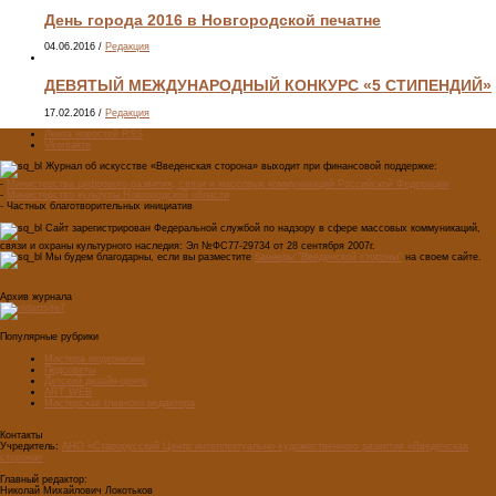
День города 2016 в Новгородской печатне
04.06.2016
/
Редакция
ДЕВЯТЫЙ МЕЖДУНАРОДНЫЙ КОНКУРС «5 СТИПЕНДИЙ»
17.02.2016
/
Редакция
Лента новостей RSS
Vkontakte
Журнал об искусстве «Введенская сторона» выходит при финансовой поддержке:
-
Министерства цифрового развития, связи и массовых коммуникаций Российской Федерации
-
Министерство культуры Новгородской области
- Частных благотворительных инициатив
Сайт зарегистрирован Федеральной службой по надзору в сфере массовых коммуникаций,
связи и охраны культурного наследия: Эл №ФС77-29734 от 28 сентября 2007г.
Мы будем благодарны, если вы разместите
баннеры "Введенской стороны"
на своем сайте.
Архив журнала
Популярные рубрики
Мастера модернизма
Педсоветы
Детский дизайн-центр
ART WEB
Мастерская главного редактора
Контакты
Учредитель:
АНО «Старорусский Центр интеллектуально-художественного развития «Введенская
сторона»
Главный редактор:
Николай Михайлович Локотьков