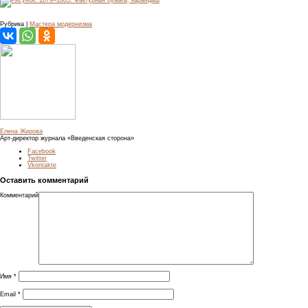
Рубрика |
Мастера модернизма
Елена Жирова
Арт-директор журнала «Введенская сторона»
Facebook
Twitter
Vkontakte
Оставить комментарий
Комментарий
Имя
*
Email
*