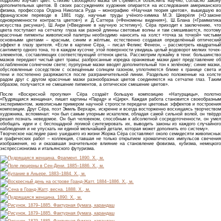
подробно изучает цвет. Стихию свободного мазка он стремится объяснить научно, согласно закону
дополнительных цветов. В своих рассуждениях художник опирается на исследования американского
физика, профессора Огдона Николаса Руда – монографию «Научная теория цветов», вышедшую во
французском переводе в 1881 году, научные труды учёного-химика М.Э. Шеврёля («О законе
одновременности контраста цветов») и Д. Саттера («Феномены видения»), Ш. Блана («Грамматика
искусства рисунка»), Ш. Анри («Введение в научную эстетику»). Сёра приходит к заключению, что
цвета поступают на сетчатку глаза как разной длинны световые волны и там смешиваются, поэтому
красочные пигменты живописной палитры необходимо наносить на холст «точка за точкой» чистыми
основными цветами – красным, синим и жёлтым, естественно создавая определённый оптический
эффект в глазу зрителя. «Если в картине Сёра, – писал Феликс Фенеон, – рассмотреть квадратный
сантиметр одного тона, то в каждом кусочке этой поверхности увидишь целый водоворот мелких точек-
элементов, составляющих соответствующий оттенок цвета. Рассмотрим лужайку в тени: большинство
мазков передают чистый цвет травы; разбросанные изредка оранжевые мазки дают представление об
ослабленном солнечном свете; пурпурные мазки вводят дополнительный тон к зелёному; синие мазки,
обусловленные соседством с освещённым солнцем газоном, уплотняются ближе к границе света и
тени и постепенно разряжаются после разграничительной линии. Раздельно положенные на холсте
радом друг с другом красочные мазки разнообразных цветов соединяются на сетчатке глаз. Таким
образом, получается не смешение пигментов, а оптическое смешение цветов».
После «Воскресной прогулки» Сёра создаёт большую композицию «Натурщицы», полотно
«Пудрящаяся женщина», пишет картины «Парад» и «Цирк». Каждая работа становится своеобразным
экспериментом, живописным примером научной строгости передачи цветовых эффектов и построения
композиции. Друг Сёра, поэт Эмиль Верхарн, искренне и всегда восторженно восхищаясь творчеством
художника, вспоминал: «он был самым упорным искателем, обладая самой сильной волей, он твёрдо
решил познать неведомое. Он был человеком, способным к абсолютной сосредоточенности, он умел
обобщать идеи и с беспощадной логикой синтезировать их, выводить законы из каждого случайного
наблюдения и не упускать ни единой мельчайшей детали, которая может дополнить его систему».
Творческое наследие рано ушедшего из жизни Жоржа Сёра составляют около семидесяти живописных
и графических работ – коллекция, ставшая не только открытием хроматических импульсов свечения
изображения, но и оказавшая значительное влияние на становление фовизма, кубизма, немецкого
экспрессионизма и итальянского футуризма.