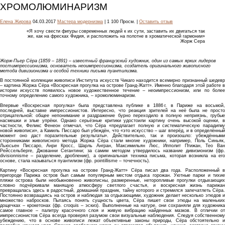
ХРОМОЛЮМИНАРИЗМ
Елена Жирова
04.03.2017
Мастера модернизма
| 1 100 Просм. |
Оставить отзыв
«Я хочу свести фигуры современных людей к их сути, заставить их двигаться так
же, как на фресках Фидия, и расположить на полотне в хроматической гармонии»
Жорж Сера
Жорж-Пьер Сёра (1859 – 1891) – известный французский художник, один из самых ярких лидеров
постимпрессионизма, основатель неоимпрессионизма, создатель оригинального живописного
метода дивизионизма и особой техники письма пуантилизма.
В постоянной коллекции живописи Института искусств Чикаго находится всемирно признанный шедевр
– картина Жоржа Сёра «Воскресная прогулка на острове Гранд-Жатт». Именно благодаря этой работе в
истории искусств появилось новое художественное течение – неоимпрессионизм, или по более
точному определению самого художника, – хромолюминаризм.
Впервые «Воскресная прогулка» была представлена публике в 1886 г. в Париже на восьмой,
последней, выставке импрессионистов. Интересно, что реакция зрителей на неё была не просто
отрицательной: общее непонимание и раздражение бурно переходило в полную неприязнь, грубые
насмешки и злые упрёки. Однако серьёзные критики удостоили картину очень высокой оценки, в
частности, Феликс Фенеон отмечал, что Сёра «предлагает полную и систематическую парадигму
новой живописи», а Камиль Писсаро был убеждён, что «это искусство – шаг вперёд, и в определённый
момент оно даст поразительные результаты». Действительно, так и произошло: убеждёнными
сторонниками живописного метода Жоржа Сёра стали многие художники, например, Поль Синьяк,
Льюсьен Писсаро, Анри Кросс, Шарль Ангран, Максимильян Люс, Ипполит Птижан, Тео Ван
Рейссельберге, Джованни Сегантини; за самим методом утвердилось название дивизионизм (фр.
divisionnisme – разделение, дробление), а оригинальная техника письма, которая возникла на его
основе, стала называться пуантилизм (фр. pointillisme – точечность).
Картину «Воскресная прогулка на острове Гранд-Жатт» Сёра писал два года. Расположенный в
пригороде Парижа остров был самым популярным местом отдыха горожан. Уютные парки и тихие
пляжи острова были необыкновенно живописны, размеренные, неторопливые прогулки отдыхающих
словно подчёркивали манящую атмосферу светлого счастья, и воскресная жизнь парижан
превращалась здесь в радостный, домашний праздник, тайну которого и стремился запечатлеть Сёра.
Постоянно возвращаясь на остров и наблюдая за отдыхающими, художник делает несколько этюдов и
множество набросков. Пытаясь понять сущность цвета, Сёра пишет свои этюды на маленьких
дощечках – крокетонах (фр. croquis – эскиз). Выполненные на натуре, они сохраняли для художника
самое главное – палитру красочного слоя и живую вибрацию найденных мазков. В отличии от
импрессионистов Сёра всегда проверял разумом свои визуальные наблюдения. Следуя собственному
убеждению, что в основе живописи лежат объективные законы природы, Сёра обстоятельно и