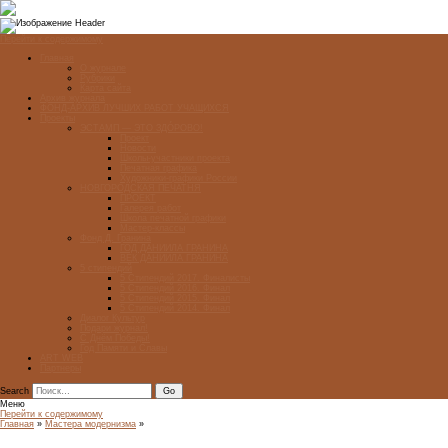
Перейти к содержимому
Главная
О журнале
Рубрики
Карта сайта
Архив журнала
ФОНД-АРХИВ ЛУЧШИХ РАБОТ УЧАЩИХСЯ
Проекты
ЭСТАМП — ЭТО ЗДÓРОВО!
Проект
Новости
Школы-участники проекта
Печатная графика
Художники-графики России
НОВГОРОДСКАЯ ПЕЧАТНЯ
ПРОЕКТ
Галерея работ
Школа печатной графики
Мастер-классы
Фонд Д. Гранина
ГОД ДАНИИЛА ГРАНИНА
ВЕК ДАНИИЛА ГРАНИНА
5 стипендий
5 Стипендий 2017. Финалисты
5 Стипендий 2016. Финал
5 Стипендий 2015. Финал
5 Стипендий 2014. Финал
Диалог Культур
Подари журнал!
С Днём Победы!
Год Памяти и Славы
ART WEB
Партнеры
Search
Меню
Перейти к содержимому
Главная
»
Мастера модернизма
»