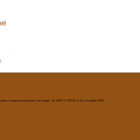
ДИЙ
»
вязи и охраны культурного наследия: Эл №ФС77-29734 от 28 сентября 2007г.