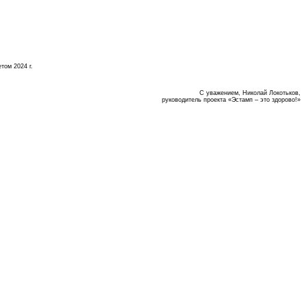
том 2024 г.
С уважением, Николай Локотьков,
руководитель проекта «Эстамп – это здорово!»