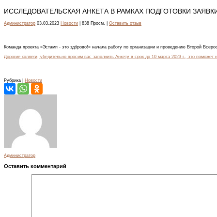
ИССЛЕДОВАТЕЛЬСКАЯ АНКЕТА В РАМКАХ ПОДГОТОВКИ ЗАЯВК
Администратор
03.03.2023
Новости
| 838 Просм. |
Оставить отзыв
Команда проекта «Эстамп - это здо́рово!» начала работу по организации и проведению Второй Всер
Дорогие коллеги, убедительно просим вас заполнить Анкету в срок до 10 марта 2023 г., это поможет
Рубрика |
Новости
Администратор
Оставить комментарий