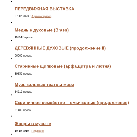
ПЕРЕДВИЖНАЯ ВЫСТАВКА
07.12.2023
/
Администратор
Медные духовые (Brass)
116147 просм.
ДЕРЕВЯННЫЕ ДУХОВЫЕ (продолжение II)
96009 просм.
Старинные щипковые (арфа,цитра и лютня)
39856 просм.
Музыкальные театры мира
34515 просм.
Скрипичное семейство – смычковые (продолжение)
31489 просм.
Жанры в музыке
19.10.2019
/
Редакция