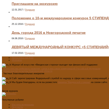
Приглашаем на экскурсию
12.01.2017
/
Редакция
Положение о 10-м международном конкурсе 5 СТИПЕН
25.12.2016
/
Редакция
День города 2016 в Новгородской печатне
04.06.2016
/
Редакция
ДЕВЯТЫЙ МЕЖДУНАРОДНЫЙ КОНКУРС «5 СТИПЕНДИЙ
17.02.2016
/
Редакция
Лента новостей RSS
Vkontakte
Журнал об искусстве «Введенская сторона» выходит при финансовой поддержке:
-
Министерства цифрового развития, связи и массовых коммуникаций Российской Федерации
-
Министерство культуры Новгородской области
- Частных благотворительных инициатив
Сайт зарегистрирован Федеральной службой по надзору в сфере массовых коммуникаций, с
Мы будем благодарны, если вы разместите
баннеры "Введенской стороны"
на своем сайте.
Архив журнала
Популярные рубрики
Мастера модернизма
Педсоветы