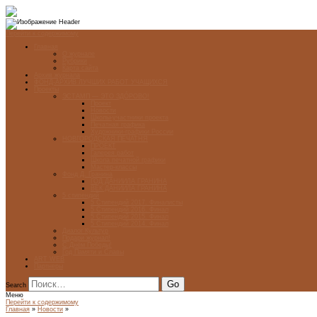
Перейти к содержимому
Главная
О журнале
Рубрики
Карта сайта
Архив журнала
ФОНД-АРХИВ ЛУЧШИХ РАБОТ УЧАЩИХСЯ
Проекты
ЭСТАМП — ЭТО ЗДÓРОВО!
Проект
Новости
Школы-участники проекта
Печатная графика
Художники-графики России
НОВГОРОДСКАЯ ПЕЧАТНЯ
ПРОЕКТ
Галерея работ
Школа печатной графики
Мастер-классы
Фонд Д. Гранина
ГОД ДАНИИЛА ГРАНИНА
ВЕК ДАНИИЛА ГРАНИНА
5 стипендий
5 Стипендий 2017. Финалисты
5 Стипендий 2016. Финал
5 Стипендий 2015. Финал
5 Стипендий 2014. Финал
Диалог Культур
Подари журнал!
С Днём Победы!
Год Памяти и Славы
ART WEB
Партнеры
Search
Меню
Перейти к содержимому
Главная
»
Новости
»