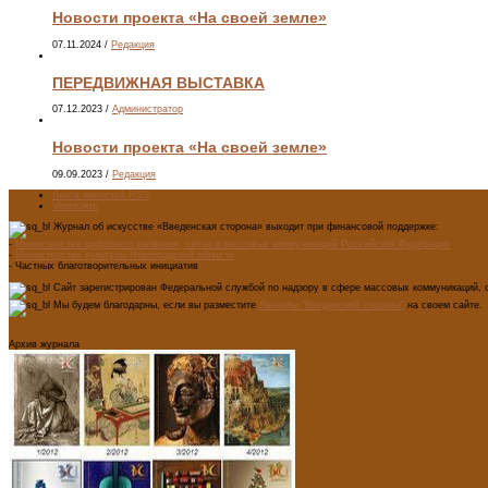
Новости проекта «На своей земле»
07.11.2024
/
Редакция
ПЕРЕДВИЖНАЯ ВЫСТАВКА
07.12.2023
/
Администратор
Новости проекта «На своей земле»
09.09.2023
/
Редакция
Лента новостей RSS
Vkontakte
Журнал об искусстве «Введенская сторона» выходит при финансовой поддержке:
-
Министерства цифрового развития, связи и массовых коммуникаций Российской Федерации
-
Министерство культуры Новгородской области
- Частных благотворительных инициатив
Сайт зарегистрирован Федеральной службой по надзору в сфере массовых коммуникаций, с
Мы будем благодарны, если вы разместите
баннеры "Введенской стороны"
на своем сайте.
Архив журнала