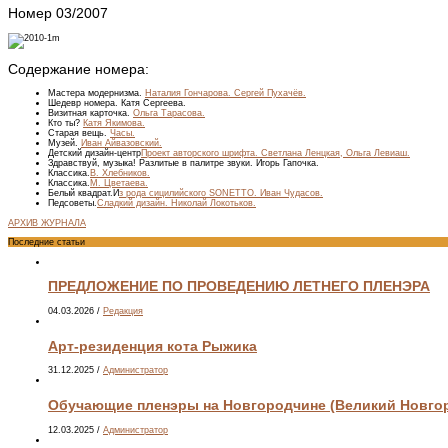
Номер 03/2007
Содержание номера:
Мастера модернизма.
Наталия Гончарова. Сергей Пухачёв.
Шедевр номера.
Катя Сергеева.
Визитная карточка.
Ольга Тарасова.
Кто ты?
Катя Якимова.
Старая вещь.
Часы.
Музей.
Иван Айвазовский.
Детский дизайн-центр
Проект авторского шрифта. Светлана Ленцкая, Ольга Левиаш.
Здравствуй, музыка!
Разлитые в палитре звуки. Игорь Гапочка.
Классика.
В. Хлебников.
Классика.
М. Цветаева.
Белый квадрат.
И
з рода сицилийского SONETTO. Иван Чудасов.
Педсоветы.
Сладкий дизайн. Николай Локотьков.
АРХИВ ЖУРНАЛА
Последние статьи
ПРЕДЛОЖЕНИЕ ПО ПРОВЕДЕНИЮ ЛЕТНЕГО ПЛЕНЭРА
04.03.2026
/
Редакция
Арт-резиденция кота Рыжика
31.12.2025
/
Администратор
Обучающие пленэры на Новгородчине (Великий Новгоро
12.03.2025
/
Администратор