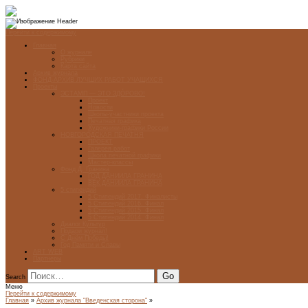
Перейти к содержимому
Главная
О журнале
Рубрики
Карта сайта
Архив журнала
ФОНД-АРХИВ ЛУЧШИХ РАБОТ УЧАЩИХСЯ
Проекты
ЭСТАМП — ЭТО ЗДÓРОВО!
Проект
Новости
Школы-участники проекта
Печатная графика
Художники-графики России
НОВГОРОДСКАЯ ПЕЧАТНЯ
ПРОЕКТ
Галерея работ
Школа печатной графики
Мастер-классы
Фонд Д. Гранина
ГОД ДАНИИЛА ГРАНИНА
ВЕК ДАНИИЛА ГРАНИНА
5 стипендий
5 Стипендий 2017. Финалисты
5 Стипендий 2016. Финал
5 Стипендий 2015. Финал
5 Стипендий 2014. Финал
Диалог Культур
Подари журнал!
С Днём Победы!
Год Памяти и Славы
ART WEB
Партнеры
Search
Меню
Перейти к содержимому
Главная
»
Архив журнала "Введенская сторона"
»