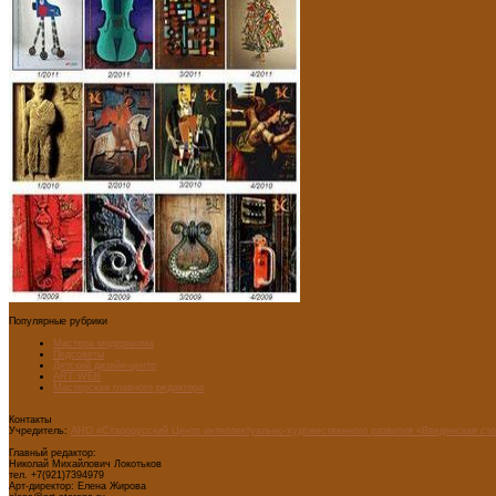
Популярные рубрики
Мастера модернизма
Педсоветы
Детский дизайн-центр
ART WEB
Мастерская главного редактора
Контакты
Учредитель:
АНО «Старорусский Центр интеллектуально-художественного развития «Введенская ст
Главный редактор:
Николай Михайлович Локотьков
тел. +7(921)7394979
Арт-директор: Елена Жирова