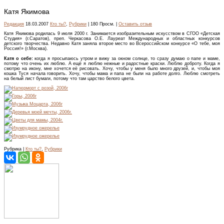
Катя Якимова
Редакция
18.03.2007
Кто ты?
,
Рубрики
| 180 Просм. |
Оставить отзыв
Катя Якимова родилась 9 июля 2000 г. Занимается изобразительным искусством в СГОО «Детская
Студия» (г.Саратов), преп. Черкасова О.Е. Лауреат Международных и областных конкурсов
детского творчества. Недавно Катя заняла второе место во Всероссийском конкурсе «О тебе, моя
Россия!» (г.Москва).
Катя о себе:
когда я просыпаюсь утром и вижу за окном солнце, то сразу думаю о папе и маме,
потому что очень их люблю. А ещё я люблю нежные и радостные краски. Люблю доброту. Когда я
смотрю на икону, мне хочется её рисовать. Хочу, чтобы у меня было много друзей, и, чтобы моя
кошка Туся начала говорить. Хочу, чтобы мама и папа не были на работе долго. Люблю смотреть
на белый лист бумаги, потому что там царство белого цвета.
Рубрика |
Кто ты?
,
Рубрики