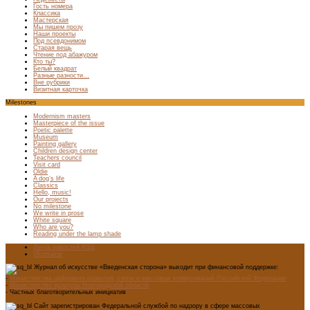
Гость номера
Классика
Мастерская
Мы пишем прозу
Наши проекты
Под псевдонимом
Старая вещь
Чтение под абажуром
Кто ты?
Белый квадрат
Разные разности…
Вне рубрики
Визитная карточка
Milestones
Modernism masters
Masterpiece of the issue
Poetic palette
Museum
Painting gallery
Children design center
Teachers council
Visit card
Oldie
A dog’s life
Classics
Hello, music!
Our projects
No milestone
We write in prose
White square
Who are you?
Reading under the lamp shade
Лента новостей RSS
Vkontakte
Журнал об искусстве «Введенская сторона» выходит при финансовой поддержке:
-
Министерства цифрового развития, связи и массовых коммуникаций Российской Федерации
-
Министерство культуры Новгородской области
- Частных благотворительных инициатив
Сайт зарегистрирован Федеральной службой по надзору в сфере массовых