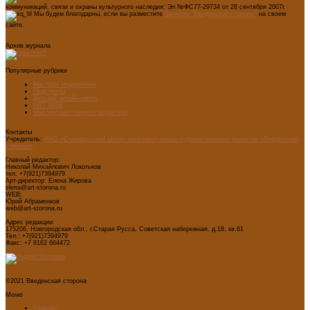
коммуникаций, связи и охраны культурного наследия: Эл №ФС77-29734 от 28 сентября 2007г.
Мы будем благодарны, если вы разместите
баннеры "Введенской стороны"
на своем
сайте.
Архив журнала
Популярные рубрики
Мастера модернизма
Педсоветы
Детский дизайн-центр
ART WEB
Мастерская главного редактора
Контакты
Учредитель:
АНО «Старорусский Центр интеллектуально-художественного развития «Введенская
сторона»
Главный редактор:
Николай Михайлович Локотьков
тел. +7(921)7394979
Арт-директор: Елена Жирова
elena@art-storona.ru
WEB:
Юрий Абраменков
web@art-storona.ru
Адрес редакции:
175206, Новгородская обл., г.Старая Русса, Советская набережная, д.18, кв.61
Тел.: +7(921)7394979
Факс: +7 8162 664472
©2021 Введенская сторона
Меню
Главная