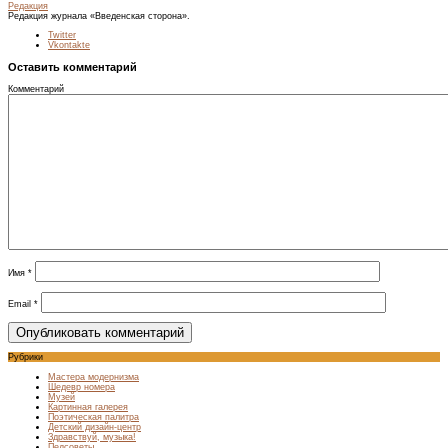
Редакция
Редакция журнала «Введенская сторона».
Twitter
Vkontakte
Оставить комментарий
Комментарий
Имя
*
Email
*
Рубрики
Мастера модернизма
Шедевр номера
Музей
Картинная галерея
Поэтическая палитра
Детский дизайн-центр
Здравствуй, музыка!
Педсоветы