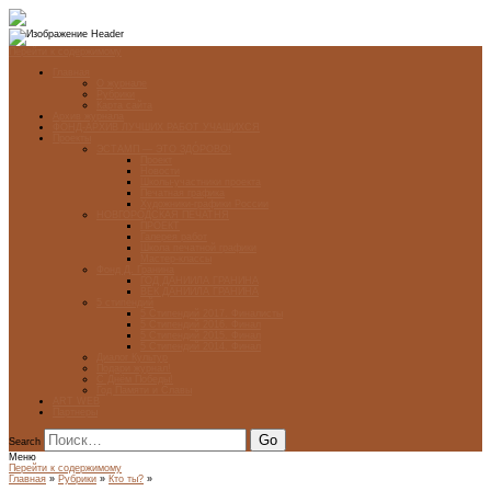
Перейти к содержимому
Главная
О журнале
Рубрики
Карта сайта
Архив журнала
ФОНД-АРХИВ ЛУЧШИХ РАБОТ УЧАЩИХСЯ
Проекты
ЭСТАМП — ЭТО ЗДÓРОВО!
Проект
Новости
Школы-участники проекта
Печатная графика
Художники-графики России
НОВГОРОДСКАЯ ПЕЧАТНЯ
ПРОЕКТ
Галерея работ
Школа печатной графики
Мастер-классы
Фонд Д. Гранина
ГОД ДАНИИЛА ГРАНИНА
ВЕК ДАНИИЛА ГРАНИНА
5 стипендий
5 Стипендий 2017. Финалисты
5 Стипендий 2016. Финал
5 Стипендий 2015. Финал
5 Стипендий 2014. Финал
Диалог Культур
Подари журнал!
С Днём Победы!
Год Памяти и Славы
ART WEB
Партнеры
Search
Меню
Перейти к содержимому
Главная
»
Рубрики
»
Кто ты?
»