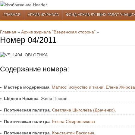
Перейти к содержимому
ГЛАВНАЯ
АРХИВ ЖУРНАЛА
ФОНД-АРХИВ ЛУЧШИХ РАБОТ УЧАЩИ
Меню
Перейти к содержимому
Главная
»
Архив журнала "Введенская сторона"
»
Номер 04/2011
Содержание номера:
Мастера модернизма.
Матисс: искусство и ткани. Елена Жирова
Шедевр Номера
. Женя Песков.
Поэтическая палитра
.
Светлана Щиголева (Драченко).
Поэтическая палитра
.
Елена Смиренникова.
Поэтическая палитра
.
Константин Баскович.