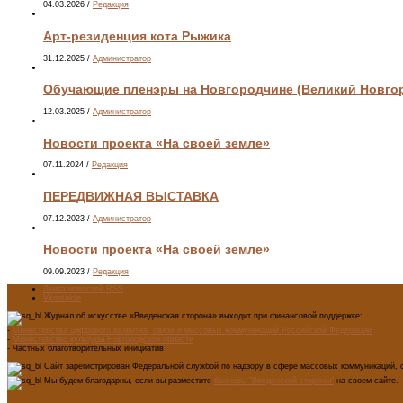
04.03.2026
/
Редакция
Арт-резиденция кота Рыжика
31.12.2025
/
Администратор
Обучающие пленэры на Новгородчине (Великий Новгоро
12.03.2025
/
Администратор
Новости проекта «На своей земле»
07.11.2024
/
Редакция
ПЕРЕДВИЖНАЯ ВЫСТАВКА
07.12.2023
/
Администратор
Новости проекта «На своей земле»
09.09.2023
/
Редакция
Лента новостей RSS
Vkontakte
Журнал об искусстве «Введенская сторона» выходит при финансовой поддержке:
-
Министерства цифрового развития, связи и массовых коммуникаций Российской Федерации
-
Министерство культуры Новгородской области
- Частных благотворительных инициатив
Сайт зарегистрирован Федеральной службой по надзору в сфере массовых коммуникаций, с
Мы будем благодарны, если вы разместите
баннеры "Введенской стороны"
на своем сайте.