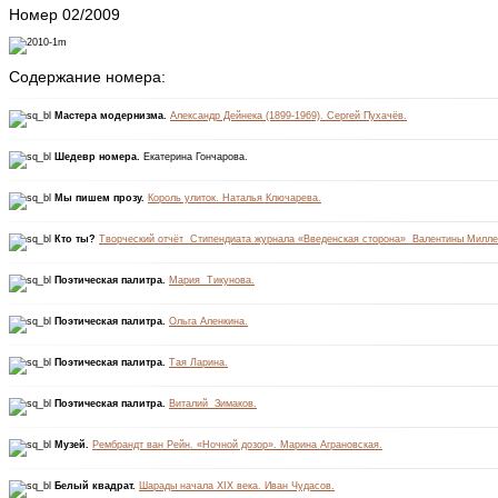
Номер 02/2009
Содержание номера:
Мастера модернизма.
Александр Дейнека (1899-1969). Сергей Пухачёв.
Шедевр номера.
Екатерина Гончарова.
Мы пишем прозу.
Король улиток. Наталья Ключарева.
Кто ты?
Творческий отчёт Стипендиата журнала «Введенская сторона» Валентины Милле
Поэтическая палитра.
Мария Тикунова.
Поэтическая палитра.
Ольга Аленкина.
Поэтическая палитра.
Тая Ларина.
Поэтическая палитра.
Виталий Зимаков.
Музей.
Рембрандт ван Рейн. «Ночной дозор». Марина Аграновская.
Белый квадрат.
Шарады начала XIX века. Иван Чудасов.