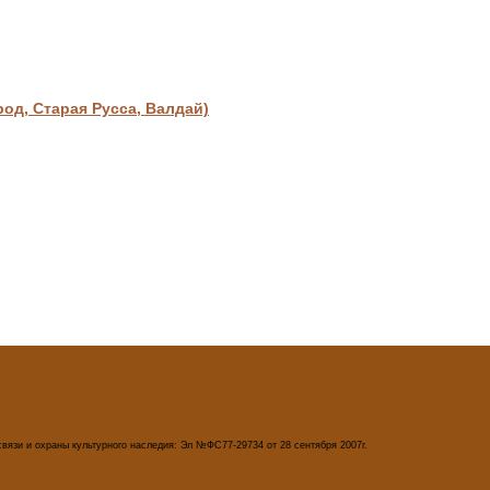
д, Старая Русса, Валдай)
вязи и охраны культурного наследия: Эл №ФС77-29734 от 28 сентября 2007г.