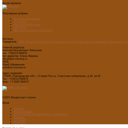
Архив журнала
Популярные рубрики
Мастера модернизма
Педсоветы
Детский дизайн-центр
ART WEB
Мастерская главного редактора
Контакты
Учредитель:
АНО «Старорусский Центр интеллектуально-художественного развития «Введенская ст
Главный редактор:
Николай Михайлович Локотьков
тел. +7(921)7394979
Арт-директор: Елена Жирова
elena@art-storona.ru
WEB:
Юрий Абраменков
web@art-storona.ru
Адрес редакции:
175206, Новгородская обл., г.Старая Русса, Советская набережная, д.18, кв.61
Тел.: +7(921)7394979
Факс: +7 8162 664472
©2021 Введенская сторона
Меню
Главная
Архив журнала
ФОНД-АРХИВ ЛУЧШИХ РАБОТ УЧАЩИХСЯ
Проекты
ART WEB
Партнеры