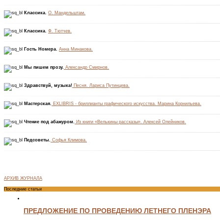
Классика.
О. Мандельштам.
Классика.
Ф. Тютчев.
Гость Номера.
Анна Минакова.
Мы пишем прозу.
Александр Смирнов.
Здравствуй, музыка!
Песня. Лариса Путинцева.
Мастерская.
EXLIBRIS - бриллианты графического искусства. Марина Корнильева.
Чтение под абажуром.
Из книги «Велькины рассказы». Алексей Олейников.
Педсоветы.
Софья Климова.
АРХИВ ЖУРНАЛА
Последние статьи
ПРЕДЛОЖЕНИЕ ПО ПРОВЕДЕНИЮ ЛЕТНЕГО ПЛЕНЭРА