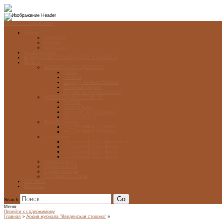
Перейти к содержимому
Главная
О журнале
Рубрики
Карта сайта
Архив журнала
ФОНД-АРХИВ ЛУЧШИХ РАБОТ УЧАЩИХСЯ
Проекты
ЭСТАМП — ЭТО ЗДÓРОВО!
Проект
Новости
Школы-участники проекта
Печатная графика
Художники-графики России
НОВГОРОДСКАЯ ПЕЧАТНЯ
ПРОЕКТ
Галерея работ
Школа печатной графики
Мастер-классы
Фонд Д. Гранина
ГОД ДАНИИЛА ГРАНИНА
ВЕК ДАНИИЛА ГРАНИНА
5 стипендий
5 Стипендий 2017. Финалисты
5 Стипендий 2016. Финал
5 Стипендий 2015. Финал
5 Стипендий 2014. Финал
Диалог Культур
Подари журнал!
С Днём Победы!
Год Памяти и Славы
ART WEB
Партнеры
Search
Меню
Перейти к содержимому
Главная
»
Архив журнала "Введенская сторона"
»