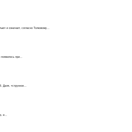
тые» и означает, согласно Толковому…
во появилось при…
 В. Даля, «струнное…
ор, и…