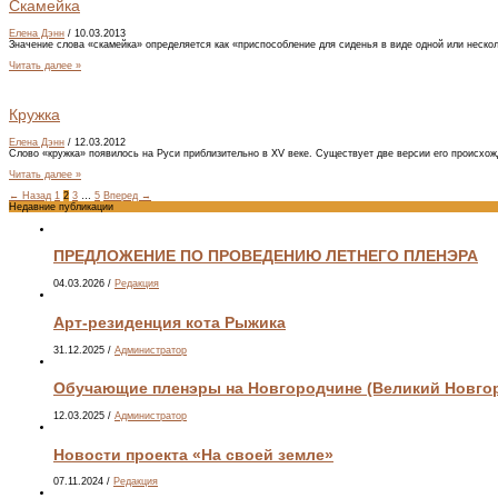
Скамейка
Елена Дэнн
/
10.03.2013
Значение слова «скамейка» определяется как «приспособление для сиденья в виде одной или неско
Читать далее »
Кружка
Елена Дэнн
/
12.03.2012
Слово «кружка» появилось на Руси приблизительно в XV веке. Существует две версии его происхо
Читать далее »
←
Назад
1
2
3
…
5
Вперед
→
Недавние публикации
ПРЕДЛОЖЕНИЕ ПО ПРОВЕДЕНИЮ ЛЕТНЕГО ПЛЕНЭРА
04.03.2026
/
Редакция
Арт-резиденция кота Рыжика
31.12.2025
/
Администратор
Обучающие пленэры на Новгородчине (Великий Новгоро
12.03.2025
/
Администратор
Новости проекта «На своей земле»
07.11.2024
/
Редакция