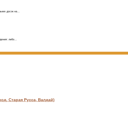
льких досок на…
ждения: либо…
д, Старая Русса, Валдай)