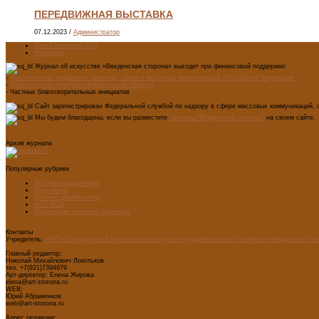
ПЕРЕДВИЖНАЯ ВЫСТАВКА
07.12.2023
/
Администратор
Лента новостей RSS
Vkontakte
Журнал об искусстве «Введенская сторона» выходит при финансовой поддержке:
-
Министерства цифрового развития, связи и массовых коммуникаций Российской Федерации
-
Министерство культуры Новгородской области
- Частных благотворительных инициатив
Сайт зарегистрирован Федеральной службой по надзору в сфере массовых коммуникаций, с
Мы будем благодарны, если вы разместите
баннеры "Введенской стороны"
на своем сайте.
Архив журнала
Популярные рубрики
Мастера модернизма
Педсоветы
Детский дизайн-центр
ART WEB
Мастерская главного редактора
Контакты
Учредитель:
АНО «Старорусский Центр интеллектуально-художественного развития «Введенская ст
Главный редактор:
Николай Михайлович Локотьков
тел. +7(921)7394979
Арт-директор: Елена Жирова
elena@art-storona.ru
WEB:
Юрий Абраменков
web@art-storona.ru
Адрес редакции: