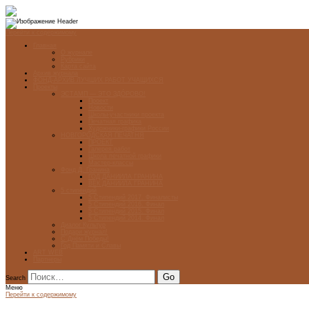
Перейти к содержимому
Главная
О журнале
Рубрики
Карта сайта
Архив журнала
ФОНД-АРХИВ ЛУЧШИХ РАБОТ УЧАЩИХСЯ
Проекты
ЭСТАМП — ЭТО ЗДÓРОВО!
Проект
Новости
Школы-участники проекта
Печатная графика
Художники-графики России
НОВГОРОДСКАЯ ПЕЧАТНЯ
ПРОЕКТ
Галерея работ
Школа печатной графики
Мастер-классы
Фонд Д. Гранина
ГОД ДАНИИЛА ГРАНИНА
ВЕК ДАНИИЛА ГРАНИНА
5 стипендий
5 Стипендий 2017. Финалисты
5 Стипендий 2016. Финал
5 Стипендий 2015. Финал
5 Стипендий 2014. Финал
Диалог Культур
Подари журнал!
С Днём Победы!
Год Памяти и Славы
ART WEB
Партнеры
Search
Меню
Перейти к содержимому