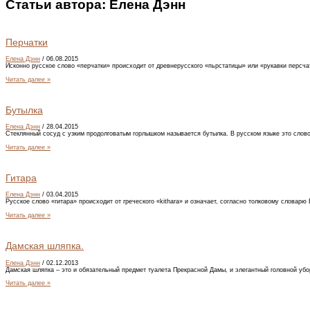
Статьи автора:
Елена Дэнн
Перчатки
Елена Дэнн
/
06.08.2015
Исконно русское слово «перчатки» происходит от древнерусского «пьрстатицы» или «рукавки персча
Читать далее »
Бутылка
Елена Дэнн
/
28.04.2015
Стеклянный сосуд с узким продолговатым горлышком называется бутылка. В русском языке это сло
Читать далее »
Гитара
Елена Дэнн
/
03.04.2015
Русское слово «гитара» происходит от греческого «kithara» и означает, согласно толковому словарю
Читать далее »
Дамская шляпка.
Елена Дэнн
/
02.12.2013
Дамская шляпка – это и обязательный предмет туалета Прекрасной Дамы, и элегантный головной уб
Читать далее »