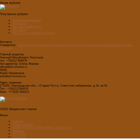
Архив журнала
Популярные рубрики
Мастера модернизма
Педсоветы
Детский дизайн-центр
ART WEB
Мастерская главного редактора
Контакты
Учредитель:
АНО «Старорусский Центр интеллектуально-художественного развития «Введенская
сторона»
Главный редактор:
Николай Михайлович Локотьков
тел. +7(921)7394979
Арт-директор: Елена Жирова
elena@art-storona.ru
WEB:
Юрий Абраменков
web@art-storona.ru
Адрес редакции:
175206, Новгородская обл., г.Старая Русса, Советская набережная, д.18, кв.61
Тел.: +7(921)7394979
Факс: +7 8162 664472
©2021 Введенская сторона
Меню
Главная
Архив журнала
ФОНД-АРХИВ ЛУЧШИХ РАБОТ УЧАЩИХСЯ
Проекты
ART WEB
Партнеры