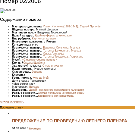
Номер 02/2006
Содержание номера:
Мастера модернизма.
Павел Филонов(1883-1941). Сергей Пухачёв
Шедевр номера.
Матвей Щераков
Мы пишем прозу.
Владимир Горожанский
Белый квадрат.
Крайние формы аллитерации
Вне рубрики.
Картинная галерея
Благотворительность в России
Конкурс педагогов
Поэтическая палитра.
Вероника Сенькина, Москва
Поэтическая палитра.
Татьяна Загуменная, Москва
Поэтическая палитра.
Ольга Алтухова
Поэтическая палитра.
Татьяна Топаркова, Астрахань
Музей.
«Смертию смерть поправ»
Кто ты?
Оксана Щербина
Здравствуй, музыка!
Стиль в музыке
Наши проекты.
Новые конкурсы
Старая вещь.
Зеркало
Классика
Гость номера.
Жос де Мей
Дети в семье Третьяковых
«Мир вокруг нас»
Мастерская.
Витраж
Педсоветы.
Дизайн настенного перекидного календаря
Разные разности…
Откуда появились анемоны и розы?
Разные разности…
Крещение князя Владимира.
АРХИВ ЖУРНАЛА
Последние статьи
ПРЕДЛОЖЕНИЕ ПО ПРОВЕДЕНИЮ ЛЕТНЕГО ПЛЕНЭРА
04.03.2026
/
Редакция