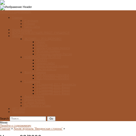
Перейти к содержимому
Главная
О журнале
Рубрики
Карта сайта
Архив журнала
ФОНД-АРХИВ ЛУЧШИХ РАБОТ УЧАЩИХСЯ
Проекты
ЭСТАМП — ЭТО ЗДÓРОВО!
Проект
Новости
Школы-участники проекта
Печатная графика
Художники-графики России
НОВГОРОДСКАЯ ПЕЧАТНЯ
ПРОЕКТ
Галерея работ
Школа печатной графики
Мастер-классы
Фонд Д. Гранина
ГОД ДАНИИЛА ГРАНИНА
ВЕК ДАНИИЛА ГРАНИНА
5 стипендий
5 Стипендий 2017. Финалисты
5 Стипендий 2016. Финал
5 Стипендий 2015. Финал
5 Стипендий 2014. Финал
Диалог Культур
Подари журнал!
С Днём Победы!
Год Памяти и Славы
ART WEB
Партнеры
Search
Меню
Перейти к содержимому
Главная
»
Архив журнала "Введенская сторона"
»