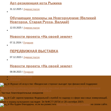
Арт-резиденция кота Рыжика
31.12.2025
/
Администратор
Обучающие пленэры на Новгородчине (Великий
Новгород, Старая Русса, Валдай)
12.03.2025
/
Администратор
Новости проекта «На своей земле»
07.11.2024
/
Редакция
ПЕРЕДВИЖНАЯ ВЫСТАВКА
07.12.2023
/
Администратор
Новости проекта «На своей земле»
09.09.2023
/
Редакция
Лента новостей RSS
Vkontakte
Журнал об искусстве «Введенская сторона» выходит при финансовой поддержке:
-
Министерства цифрового развития, связи и массовых коммуникаций Российской Федерации
-
Министерство культуры Новгородской области
- Частных благотворительных инициатив
Сайт зарегистрирован Федеральной службой по надзору в сфере массовых коммуникаций,
связи и охраны культурного наследия: Эл №ФС77-29734 от 28 сентября 2007г.
Мы будем благодарны, если вы разместите
баннеры "Введенской стороны"
на своем сайте.