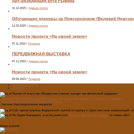
Арт-резиденция кота Рыжика
31.12.2025
/
Администратор
Обучающие пленэры на Новгородчине (Великий Новгород
12.03.2025
/
Администратор
Новости проекта «На своей земле»
07.11.2024
/
Редакция
ПЕРЕДВИЖНАЯ ВЫСТАВКА
07.12.2023
/
Администратор
Новости проекта «На своей земле»
09.09.2023
/
Редакция
Лента новостей RSS
Vkontakte
Журнал об искусстве «Введенская сторона» выходит при финансовой поддержке:
-
Министерства цифрового развития, связи и массовых коммуникаций Российской Федерации
-
Министерство культуры Новгородской области
- Частных благотворительных инициатив
Сайт зарегистрирован Федеральной службой по надзору в сфере массовых коммуникаций, свя
Мы будем благодарны, если вы разместите
баннеры "Введенской стороны"
на своем сайте.
Архив журнала