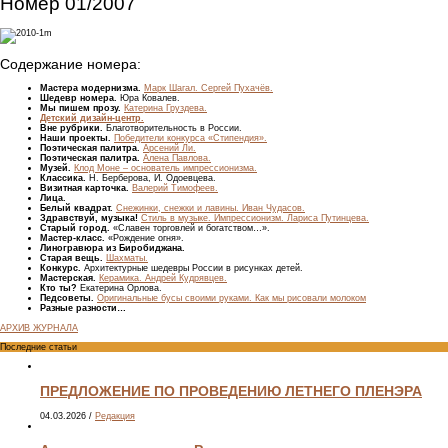
Номер 01/2007
Содержание номера:
Мастера модернизма.
Марк Шагал. Сергей Пухачёв.
Шедевр номера.
Юра Ковалев.
Мы пишем прозу.
Катерина Груздева.
Детский дизайн-центр.
Вне рубрики.
Благотворительность в России.
Наши проекты.
Победители конкурса «Стипендия».
Поэтическая палитра.
Арсений Ли.
Поэтическая палитра.
Алена Павлова.
Музей.
Клод Моне – основатель импрессионизма.
Классика.
Н. Берберова, И. Одоевцева.
Визитная карточка.
Валерий Тимофеев.
Лица.
Белый квадрат.
Снежинки, снежки и лавины. Иван Чудасов.
Здравствуй, музыка!
Стиль в музыке. Импрессионизм. Лариса Путинцева.
Старый город.
«Славен торговлей и богатством…».
Мастер-класс.
«Рождение огня».
Линогравюра из Биробиджана.
Старая вещь.
Шахматы.
Конкурс.
Архитектурные шедевры России в рисунках детей.
Мастерская.
Керамика. Андрей Кудрявцев.
Кто ты?
Екатерина Орлова.
Педсоветы.
Оригинальные бусы своими руками. Как мы рисовали молоком
Разные разности…
АРХИВ ЖУРНАЛА
Последние статьи
ПРЕДЛОЖЕНИЕ ПО ПРОВЕДЕНИЮ ЛЕТНЕГО ПЛЕНЭРА
04.03.2026
/
Редакция