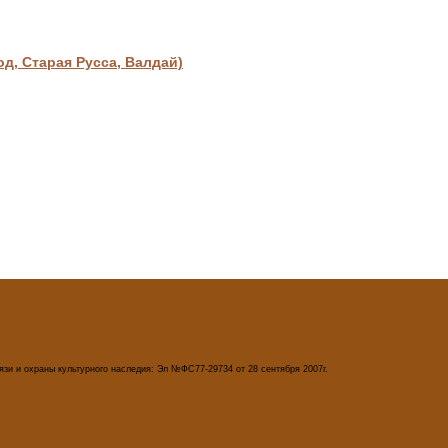
, Старая Русса, Валдай)
зи и охраны культурного наследия: Эл №ФС77-29734 от 28 сентября 2007г.