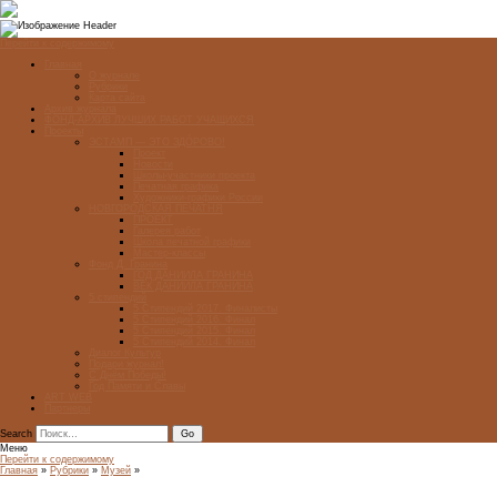
Перейти к содержимому
Главная
О журнале
Рубрики
Карта сайта
Архив журнала
ФОНД-АРХИВ ЛУЧШИХ РАБОТ УЧАЩИХСЯ
Проекты
ЭСТАМП — ЭТО ЗДÓРОВО!
Проект
Новости
Школы-участники проекта
Печатная графика
Художники-графики России
НОВГОРОДСКАЯ ПЕЧАТНЯ
ПРОЕКТ
Галерея работ
Школа печатной графики
Мастер-классы
Фонд Д. Гранина
ГОД ДАНИИЛА ГРАНИНА
ВЕК ДАНИИЛА ГРАНИНА
5 стипендий
5 Стипендий 2017. Финалисты
5 Стипендий 2016. Финал
5 Стипендий 2015. Финал
5 Стипендий 2014. Финал
Диалог Культур
Подари журнал!
С Днём Победы!
Год Памяти и Славы
ART WEB
Партнеры
Search
Меню
Перейти к содержимому
Главная
»
Рубрики
»
Музей
»