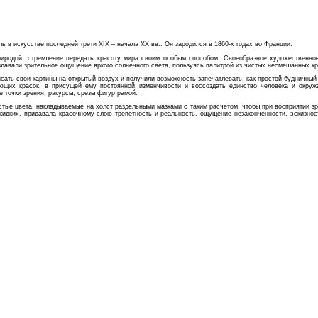
ль в искусстве последней трети XIX – начала XX вв.. Он зародился в 1860-х годах во Франции.
риродой, стремление передать красоту мира своим особым способом. Своеобразное художественно
оздавали зрительное ощущение яркого солнечного света, пользуясь палитрой из чистых несмешанных к
сать свои картины на открытый воздух и получили возможность запечатлевать, как простой будничны
ющих красок, в присущей ему постоянной изменчивости и воссоздать единство человека и окруж
точки зрения, ракурсы, срезы фигур рамой.
ые цвета, накладываемые на холст раздельными мазками с таким расчетом, чтобы при восприятии зри
жидких, придавала красочному слою трепетность и реальность, ощущение незаконченности, эскизнос