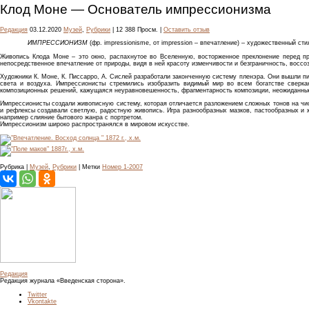
Клод Моне — Основатель импрессионизма
Редакция
03.12.2020
Музей
,
Рубрики
| 12 388 Просм. |
Оставить отзыв
ИМПРЕССИОНИЗМ
(фр. impressionisme, от impression – впечатление) – художественный сти
Живопись Клода Моне – это окно, распахнутое во Вселенную, восторженное преклонение перед п
непосредственное впечатление от природы, видя в ней красоту изменчивости и безграничность, восс
Художники К. Моне, К. Писсарро, А. Сислей разработали законченную систему пленэра. Они вышли пи
света и воздуха. Импрессионисты стремились изобразить видимый мир во всем богатстве сверка
композиционных решений, кажущаяся неуравновешенность, фрагментарность композиции, неожиданные 
Импрессионисты создали живописную систему, которая отличается разложением сложных тонов на чист
и рефлексы создавали светлую, радостную живопись. Игра разнообразных мазков, пастообразных и 
например слияние бытового жанра с портретом.
Импрессионизм широко распространялся в мировом искусстве.
Рубрика |
Музей
,
Рубрики
| Метки
Номер 1-2007
Редакция
Редакция журнала «Введенская сторона».
Twitter
Vkontakte