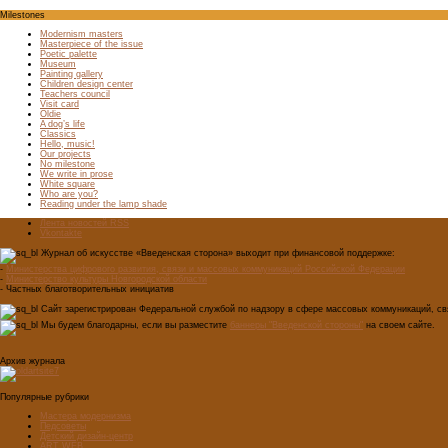
Milestones
Modernism masters
Masterpiece of the issue
Poetic palette
Museum
Painting gallery
Children design center
Teachers council
Visit card
Oldie
A dog’s life
Classics
Hello, music!
Our projects
No milestone
We write in prose
White square
Who are you?
Reading under the lamp shade
Лента новостей RSS
Vkontakte
Журнал об искусстве «Введенская сторона» выходит при финансовой поддержке:
-
Министерства цифрового развития, связи и массовых коммуникаций Российской Федерации
-
Министерство культуры Новгородской области
- Частных благотворительных инициатив
Сайт зарегистрирован Федеральной службой по надзору в сфере массовых коммуникаций, свя
Мы будем благодарны, если вы разместите
баннеры "Введенской стороны"
на своем сайте.
Архив журнала
Популярные рубрики
Мастера модернизма
Педсоветы
Детский дизайн-центр
ART WEB