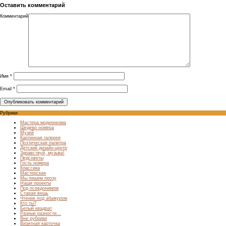
Оставить комментарий
Комментарий
Имя
*
Email
*
Рубрики
Мастера модернизма
Шедевр номера
Музей
Картинная галерея
Поэтическая палитра
Детский дизайн-центр
Здравствуй, музыка!
Педсоветы
Гость номера
Классика
Мастерская
Мы пишем прозу
Наши проекты
Под псевдонимом
Старая вещь
Чтение под абажуром
Кто ты?
Белый квадрат
Разные разности…
Вне рубрики
Визитная карточка