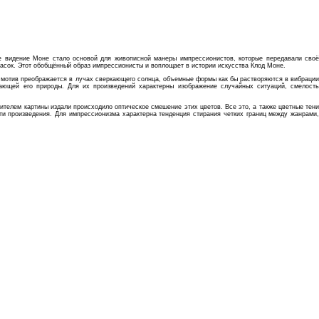
е видение Моне стало основой для живописной манеры импрессионистов, которые передавали своё
расок. Этот обобщённый образ импрессионисты и воплощает в истории искусства Клод Моне.
й мотив преображается в лучах сверкающего солнца, объемные формы как бы растворяются в вибрации
ающей его природы. Для их произведений характерны изображение случайных ситуаций, смелость
телем картины издали происходило оптическое смешение этих цветов. Все это, а также цветные тени
ти произведения. Для импрессионизма характерна тенденция стирания четких границ между жанрами,