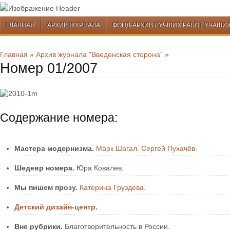
Перейти к содержимому
ГЛАВНАЯ
АРХИВ ЖУРНАЛА
ФОНД-АРХИВ ЛУЧШИХ РАБОТ УЧАЩИ
Меню
Перейти к содержимому
Главная
»
Архив журнала "Введенская сторона"
»
Номер 01/2007
Содержание номера:
Мастера модернизма.
Марк Шагал. Сергей Пухачёв.
Шедевр номера.
Юра Ковалев.
Мы пишем прозу.
Катерина Груздева.
Детский дизайн-центр.
Вне рубрики.
Благотворительность в России.