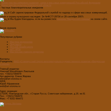
-
Министерства цифрового развития, связи и массовых коммуникаций Российской Федерации
-
Министерство культуры Новгородской области
- Частных благотворительных инициатив
Сайт зарегистрирован Федеральной службой по надзору в сфере массовых коммуникаций,
связи и охраны культурного наследия: Эл №ФС77-29734 от 28 сентября 2007г.
Мы будем благодарны, если вы разместите
баннеры "Введенской стороны"
на своем сайте.
Архив журнала
Популярные рубрики
Мастера модернизма
Педсоветы
Детский дизайн-центр
ART WEB
Мастерская главного редактора
Контакты
Учредитель:
АНО «Старорусский Центр интеллектуально-художественного развития «Введенская
сторона»
Главный редактор:
Николай Михайлович Локотьков
тел. +7(921)7394979
Арт-директор: Елена Жирова
elena@art-storona.ru
WEB:
Юрий Абраменков
web@art-storona.ru
Адрес редакции:
175206, Новгородская обл., г.Старая Русса, Советская набережная, д.18, кв.61
Тел.: +7(921)7394979
Факс: +7 8162 664472