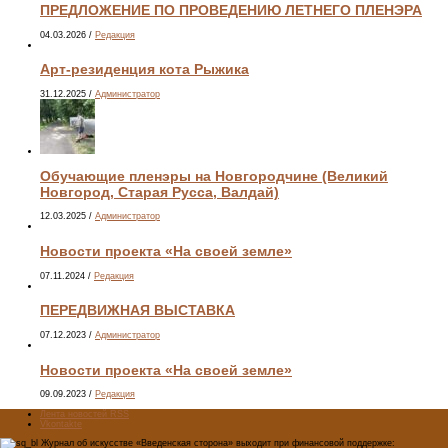
ПРЕДЛОЖЕНИЕ ПО ПРОВЕДЕНИЮ ЛЕТНЕГО ПЛЕНЭРА
04.03.2026
/
Редакция
Арт-резиденция кота Рыжика
31.12.2025
/
Администратор
Обучающие пленэры на Новгородчине (Великий
Новгород, Старая Русса, Валдай)
12.03.2025
/
Администратор
Новости проекта «На своей земле»
07.11.2024
/
Редакция
ПЕРЕДВИЖНАЯ ВЫСТАВКА
07.12.2023
/
Администратор
Новости проекта «На своей земле»
09.09.2023
/
Редакция
Лента новостей RSS
Vkontakte
Журнал об искусстве «Введенская сторона» выходит при финансовой поддержке: