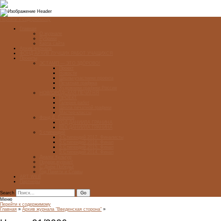
Перейти к содержимому
Главная
О журнале
Рубрики
Карта сайта
Архив журнала
ФОНД-АРХИВ ЛУЧШИХ РАБОТ УЧАЩИХСЯ
Проекты
ЭСТАМП — ЭТО ЗДÓРОВО!
Проект
Новости
Школы-участники проекта
Печатная графика
Художники-графики России
НОВГОРОДСКАЯ ПЕЧАТНЯ
ПРОЕКТ
Галерея работ
Школа печатной графики
Мастер-классы
Фонд Д. Гранина
ГОД ДАНИИЛА ГРАНИНА
ВЕК ДАНИИЛА ГРАНИНА
5 стипендий
5 Стипендий 2017. Финалисты
5 Стипендий 2016. Финал
5 Стипендий 2015. Финал
5 Стипендий 2014. Финал
Диалог Культур
Подари журнал!
С Днём Победы!
Год Памяти и Славы
ART WEB
Партнеры
Search
Меню
Перейти к содержимому
Главная
»
Архив журнала "Введенская сторона"
»