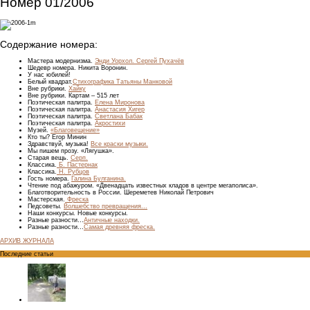
Номер 01/2006
Содержание номера:
Мастера модернизма.
Энди Уорхол. Сергей Пухачёв
Шедевр номера.
Никита Воронин.
У нас юбилей!
Белый квадрат.
Стихографика Татьяны Манковой
Вне рубрики.
Хайку
Вне рубрики.
Картам – 515 лет
Поэтическая палитра.
Елена Миронова
Поэтическая палитра.
Анастасия Хигер
Поэтическая палитра.
Светлана Бабак
Поэтическая палитра.
Акростихи
Музей.
«Благовещение»
Кто ты?
Егор Минин
Здравствуй, музыка!
Все краски музыки.
Мы пишем прозу.
«Лягушка».
Старая вещь.
Серп.
Классика.
Б. Пастернак
Классика.
Н. Рубцов
Гость номера.
Галина Булганина.
Чтение под абажуром.
«Двенадцать известных кладов в центре мегаполиса».
Благотворительность в России. Шереметев Николай Петрович
Мастерская.
Фреска
Педсоветы.
Волшебство превращения...
Наши конкурсы.
Новые конкурсы.
Разные разности…
Античные находки.
Разные разности…
Самая древняя фреска.
АРХИВ ЖУРНАЛА
Последние статьи