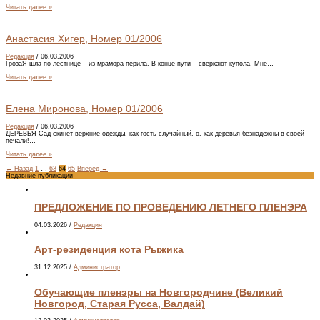
Читать далее »
Анастасия Хигер, Номер 01/2006
Редакция
/
06.03.2006
ГрозаЯ шла по лестнице – из мрамора перила, В конце пути – сверкают купола. Мне…
Читать далее »
Елена Миронова, Номер 01/2006
Редакция
/
06.03.2006
ДЕРЕВЬЯ Сад скинет верхние одежды, как гость случайный, о, как деревья безнадежны в своей
печали!…
Читать далее »
←
Назад
1
…
63
64
65
Вперед
→
Недавние публикации
ПРЕДЛОЖЕНИЕ ПО ПРОВЕДЕНИЮ ЛЕТНЕГО ПЛЕНЭРА
04.03.2026
/
Редакция
Арт-резиденция кота Рыжика
31.12.2025
/
Администратор
Обучающие пленэры на Новгородчине (Великий
Новгород, Старая Русса, Валдай)