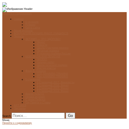
Перейти к содержимому
Главная
О журнале
Рубрики
Карта сайта
Архив журнала
ФОНД-АРХИВ ЛУЧШИХ РАБОТ УЧАЩИХСЯ
Проекты
ЭСТАМП — ЭТО ЗДÓРОВО!
Проект
Новости
Школы-участники проекта
Печатная графика
Художники-графики России
НОВГОРОДСКАЯ ПЕЧАТНЯ
ПРОЕКТ
Галерея работ
Школа печатной графики
Мастер-классы
Фонд Д. Гранина
ГОД ДАНИИЛА ГРАНИНА
ВЕК ДАНИИЛА ГРАНИНА
5 стипендий
5 Стипендий 2017. Финалисты
5 Стипендий 2016. Финал
5 Стипендий 2015. Финал
5 Стипендий 2014. Финал
Диалог Культур
Подари журнал!
С Днём Победы!
Год Памяти и Славы
ART WEB
Партнеры
Search
Меню
Перейти к содержимому