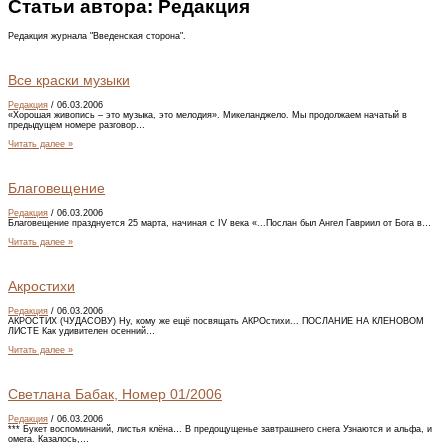
Статьи автора:
Редакция
Редакция журнала "Введенская сторона".
Все краски музыки
Редакция
/
06.03.2006
«Хорошая живопись – это музыка, это мелодия». Микеланджело. Мы продолжаем начатый в
предыдущем номере разговор…
Читать далее »
Благовещение
Редакция
/
06.03.2006
Благовещение празднуется 25 марта, начиная с IV века «...Послан был Ангел Гавриил от Бога в…
Читать далее »
Акростихи
Редакция
/
06.03.2006
АКРОСТИХ (ЧУДАСОВУ) Ну, кому же ещё посвящать АКРОстихи... ПОСЛАНИЕ НА КЛЕНОВОМ
ЛИСТЕ Как удивителен осенний…
Читать далее »
Светлана Бабак, Номер 01/2006
Редакция
/
06.03.2006
*** Букет воспоминаний, листья клёна… В предощущенье завтрашнего снега Узнаются и альфа, и
омега. Казалось,…