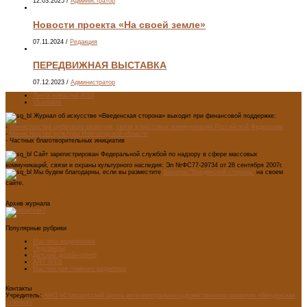
12.03.2025
/
Администратор
Новости проекта «На своей земле»
07.11.2024
/
Редакция
ПЕРЕДВИЖНАЯ ВЫСТАВКА
07.12.2023
/
Администратор
Лента новостей RSS
Vkontakte
Журнал об искусстве «Введенская сторона» выходит при финансовой поддержке:
-
Министерства цифрового развития, связи и массовых коммуникаций Российской Федерации
-
Министерство культуры Новгородской области
- Частных благотворительных инициатив
Сайт зарегистрирован Федеральной службой по надзору в сфере массовых
коммуникаций, связи и охраны культурного наследия: Эл №ФС77-29734 от 28 сентября 2007г.
Мы будем благодарны, если вы разместите
баннеры "Введенской стороны"
на своем
сайте.
Архив журнала
Популярные рубрики
Мастера модернизма
Педсоветы
Детский дизайн-центр
ART WEB
Мастерская главного редактора
Контакты
Учредитель:
АНО «Старорусский Центр интеллектуально-художественного развития «Введенская
сторона»