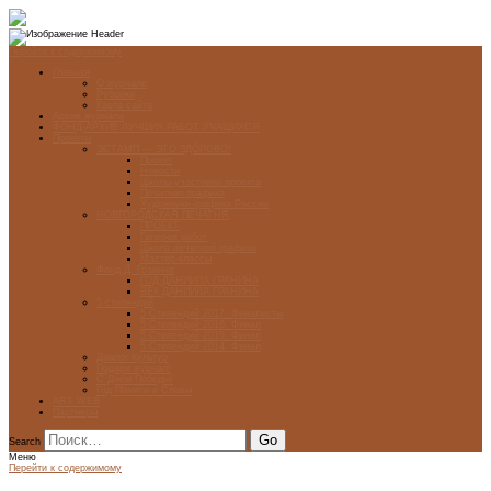
Перейти к содержимому
Главная
О журнале
Рубрики
Карта сайта
Архив журнала
ФОНД-АРХИВ ЛУЧШИХ РАБОТ УЧАЩИХСЯ
Проекты
ЭСТАМП — ЭТО ЗДÓРОВО!
Проект
Новости
Школы-участники проекта
Печатная графика
Художники-графики России
НОВГОРОДСКАЯ ПЕЧАТНЯ
ПРОЕКТ
Галерея работ
Школа печатной графики
Мастер-классы
Фонд Д. Гранина
ГОД ДАНИИЛА ГРАНИНА
ВЕК ДАНИИЛА ГРАНИНА
5 стипендий
5 Стипендий 2017. Финалисты
5 Стипендий 2016. Финал
5 Стипендий 2015. Финал
5 Стипендий 2014. Финал
Диалог Культур
Подари журнал!
С Днём Победы!
Год Памяти и Славы
ART WEB
Партнеры
Search
Меню
Перейти к содержимому