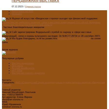
ПЕРЕДВИЖНАЯ ВЫСТАВКА
07.12.2023
/
Администратор
Лента новостей RSS
Vkontakte
Журнал об искусстве «Введенская сторона» выходит при финансовой поддержке:
-
Министерства цифрового развития, связи и массовых коммуникаций Российской Федерации
-
Министерство культуры Новгородской области
- Частных благотворительных инициатив
Сайт зарегистрирован Федеральной службой по надзору в сфере массовых
коммуникаций, связи и охраны культурного наследия: Эл №ФС77-29734 от 28 сентября 2007г.
Мы будем благодарны, если вы разместите
баннеры "Введенской стороны"
на своем
сайте.
Архив журнала
Популярные рубрики
Мастера модернизма
Педсоветы
Детский дизайн-центр
ART WEB
Мастерская главного редактора
Контакты
Учредитель:
АНО «Старорусский Центр интеллектуально-художественного развития «Введенская
сторона»
Главный редактор:
Николай Михайлович Локотьков
тел. +7(921)7394979
Арт-директор: Елена Жирова
elena@art-storona.ru
WEB:
Юрий Абраменков
web@art-storona.ru