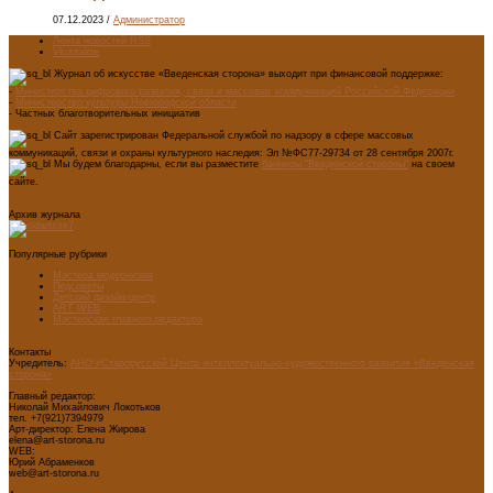
07.12.2023
/
Администратор
Лента новостей RSS
Vkontakte
Журнал об искусстве «Введенская сторона» выходит при финансовой поддержке:
-
Министерства цифрового развития, связи и массовых коммуникаций Российской Федерации
-
Министерство культуры Новгородской области
- Частных благотворительных инициатив
Сайт зарегистрирован Федеральной службой по надзору в сфере массовых
коммуникаций, связи и охраны культурного наследия: Эл №ФС77-29734 от 28 сентября 2007г.
Мы будем благодарны, если вы разместите
баннеры "Введенской стороны"
на своем
сайте.
Архив журнала
Популярные рубрики
Мастера модернизма
Педсоветы
Детский дизайн-центр
ART WEB
Мастерская главного редактора
Контакты
Учредитель:
АНО «Старорусский Центр интеллектуально-художественного развития «Введенская
сторона»
Главный редактор:
Николай Михайлович Локотьков
тел. +7(921)7394979
Арт-директор: Елена Жирова
elena@art-storona.ru
WEB:
Юрий Абраменков
web@art-storona.ru