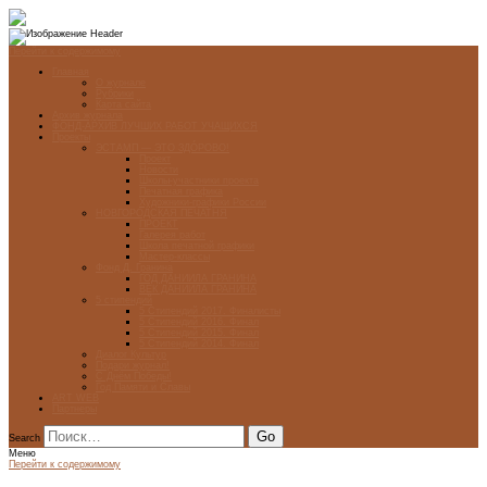
Перейти к содержимому
Главная
О журнале
Рубрики
Карта сайта
Архив журнала
ФОНД-АРХИВ ЛУЧШИХ РАБОТ УЧАЩИХСЯ
Проекты
ЭСТАМП — ЭТО ЗДÓРОВО!
Проект
Новости
Школы-участники проекта
Печатная графика
Художники-графики России
НОВГОРОДСКАЯ ПЕЧАТНЯ
ПРОЕКТ
Галерея работ
Школа печатной графики
Мастер-классы
Фонд Д. Гранина
ГОД ДАНИИЛА ГРАНИНА
ВЕК ДАНИИЛА ГРАНИНА
5 стипендий
5 Стипендий 2017. Финалисты
5 Стипендий 2016. Финал
5 Стипендий 2015. Финал
5 Стипендий 2014. Финал
Диалог Культур
Подари журнал!
С Днём Победы!
Год Памяти и Славы
ART WEB
Партнеры
Search
Меню
Перейти к содержимому