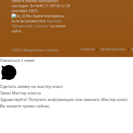
связи и охраны культурного
наследия: Эл №ФС77-29734 от 28
сентября 2007г.
Мы будем благодарны,
если вы разместите
баннеры
"Введенской стороны"
на своем
сайте.
Главная
Архив журнала
©2021 Введенская сторона
Меню
Связаться с нами
Сделать заявку на мастер-класс
Заказ Мастер-класса
Здравствуйте! Получить информацию или заказать Мастер-класс
Вы можете прямо сейчас