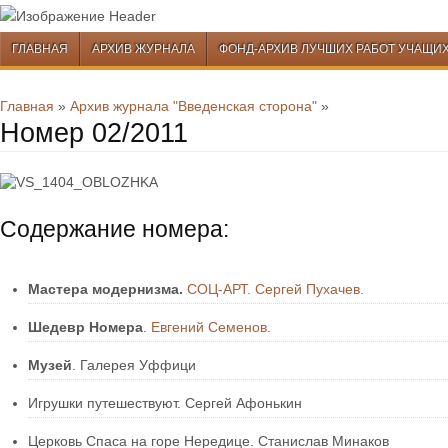
Перейти к содержимому
ГЛАВНАЯ
АРХИВ ЖУРНАЛА
ФОНД-АРХИВ ЛУЧШИХ РАБОТ УЧАЩИ
Меню
Перейти к содержимому
Главная
»
Архив журнала "Введенская сторона"
»
Номер 02/2011
Содержание номера:
Мастера модернизма.
СОЦ-АРТ. Сергей Пухачев.
Шедевр Номера
.
Евгений Семенов
.
Музей
. Галерея Уффици
Игрушки путешествуют. Сергей Афонькин
Церковь Спаса на горе Нередице. Станислав Минаков