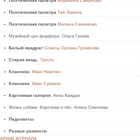
Поэтическая палитра
Марианна Смирнова.
Поэтическая палитра
Тая Ларина.
Поэтическая палитра
Милана Секоненко.
Музейный цех фарфора. Ольга Гусева
Белый квадрат
Сонеты Орхана Гусейнова.
Старая вещь
.
Трость.
Классика
.
Иван Никитин.
Классика
.
Иван Суриков.
Картинная галерея.
Анна Каждан
Жизнь собаки. Королева и пёс. Алина Соколова
Педсоветы
Разные разности.
АРХИВ ЖУРНАЛА