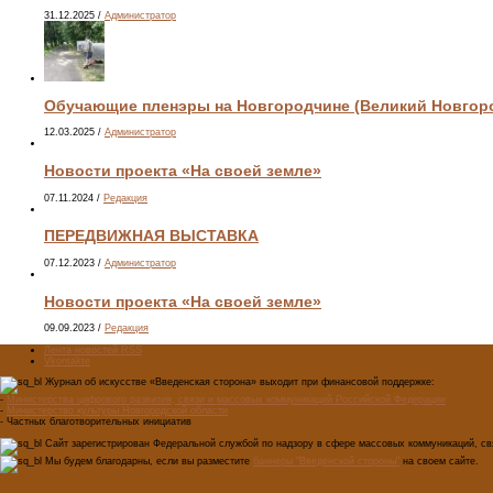
31.12.2025
/
Администратор
Обучающие пленэры на Новгородчине (Великий Новгород
12.03.2025
/
Администратор
Новости проекта «На своей земле»
07.11.2024
/
Редакция
ПЕРЕДВИЖНАЯ ВЫСТАВКА
07.12.2023
/
Администратор
Новости проекта «На своей земле»
09.09.2023
/
Редакция
Лента новостей RSS
Vkontakte
Журнал об искусстве «Введенская сторона» выходит при финансовой поддержке:
-
Министерства цифрового развития, связи и массовых коммуникаций Российской Федерации
-
Министерство культуры Новгородской области
- Частных благотворительных инициатив
Сайт зарегистрирован Федеральной службой по надзору в сфере массовых коммуникаций, свя
Мы будем благодарны, если вы разместите
баннеры "Введенской стороны"
на своем сайте.