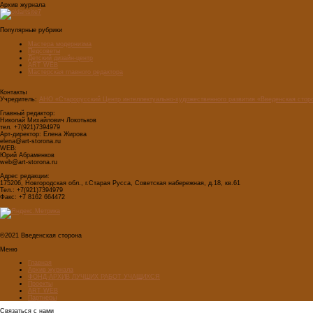
Архив журнала
Популярные рубрики
Мастера модернизма
Педсоветы
Детский дизайн-центр
ART WEB
Мастерская главного редактора
Контакты
Учредитель:
АНО «Старорусский Центр интеллектуально-художественного развития «Введенская стор
Главный редактор:
Николай Михайлович Локотьков
тел. +7(921)7394979
Арт-директор: Елена Жирова
elena@art-storona.ru
WEB:
Юрий Абраменков
web@art-storona.ru
Адрес редакции:
175206, Новгородская обл., г.Старая Русса, Советская набережная, д.18, кв.61
Тел.: +7(921)7394979
Факс: +7 8162 664472
©2021 Введенская сторона
Меню
Главная
Архив журнала
ФОНД-АРХИВ ЛУЧШИХ РАБОТ УЧАЩИХСЯ
Проекты
ART WEB
Партнеры
Связаться с нами