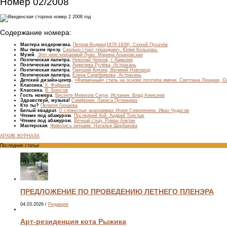
Номер 02/2008
Содержание номера:
Мастера модернизма.
Петров-Водкин(1878-1939). Сергей Пухачёв
Мы пишем прозу.
Сколько стоит «праздник». Юлия Кольцова.
Музей.
Этот неисчерпаемый Лувр. Марина Аграновская
Поэтическая палитра.
Николай Чернов, г. Камызяк
Поэтическая палитра.
Анжелика Рулёва, Астрахань
Поэтическая палитра.
Григорий Князев, Великий Новгород
Поэтическая палитра.
Елена Серебрякова, Астрахань
Детский дизайн-центр.
«Фирменный» стиль на основе логотипа имени. Светлана Ленцкая, О
Классика.
К. Фофанов
Классика.
В. Брюсов
Гость номера.
Висенте Мевилла Сегуи, Испания. Влад Алексеев
Здравствуй, музыка!
Симфония. Лариса Путинцева
Кто ты?
Пелагея Грошева
Белый квадрат.
О словесных анаграммах Игоря Северянина. Иван Чудасов
Чтение под абажуром.
Последний бой. Андрей Толстых
Чтение под абажуром.
Вечный стыд. Роман Алетин
Мастерская.
Живопись нитками. Наталья Щербакова
АРХИВ ЖУРНАЛА
Последние статьи
ПРЕДЛОЖЕНИЕ ПО ПРОВЕДЕНИЮ ЛЕТНЕГО ПЛЕНЭРА
04.03.2026
/
Редакция
Арт-резиденция кота Рыжика