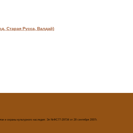
, Старая Русса, Валдай)
зи и охраны культурного наследия: Эл №ФС77-29734 от 28 сентября 2007г.