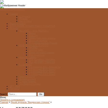
Перейти к содержимому
Главная
О журнале
Рубрики
Карта сайта
Архив журнала
ФОНД-АРХИВ ЛУЧШИХ РАБОТ УЧАЩИХСЯ
Проекты
ЭСТАМП — ЭТО ЗДÓРОВО!
Проект
Новости
Школы-участники проекта
Печатная графика
Художники-графики России
НОВГОРОДСКАЯ ПЕЧАТНЯ
ПРОЕКТ
Галерея работ
Школа печатной графики
Мастер-классы
Фонд Д. Гранина
ГОД ДАНИИЛА ГРАНИНА
ВЕК ДАНИИЛА ГРАНИНА
5 стипендий
5 Стипендий 2017. Финалисты
5 Стипендий 2016. Финал
5 Стипендий 2015. Финал
5 Стипендий 2014. Финал
Диалог Культур
Подари журнал!
С Днём Победы!
Год Памяти и Славы
ART WEB
Партнеры
Search
Меню
Перейти к содержимому
Главная
»
Архив журнала "Введенская сторона"
»