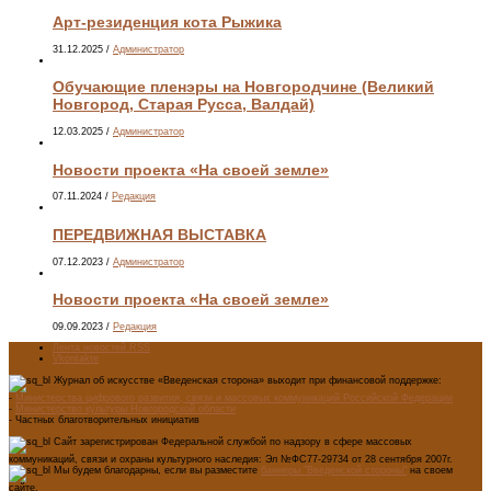
Арт-резиденция кота Рыжика
31.12.2025
/
Администратор
Обучающие пленэры на Новгородчине (Великий
Новгород, Старая Русса, Валдай)
12.03.2025
/
Администратор
Новости проекта «На своей земле»
07.11.2024
/
Редакция
ПЕРЕДВИЖНАЯ ВЫСТАВКА
07.12.2023
/
Администратор
Новости проекта «На своей земле»
09.09.2023
/
Редакция
Лента новостей RSS
Vkontakte
Журнал об искусстве «Введенская сторона» выходит при финансовой поддержке:
-
Министерства цифрового развития, связи и массовых коммуникаций Российской Федерации
-
Министерство культуры Новгородской области
- Частных благотворительных инициатив
Сайт зарегистрирован Федеральной службой по надзору в сфере массовых
коммуникаций, связи и охраны культурного наследия: Эл №ФС77-29734 от 28 сентября 2007г.
Мы будем благодарны, если вы разместите
баннеры "Введенской стороны"
на своем
сайте.