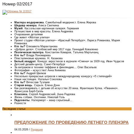
Номер 02/2017
Мастера модернизма
. Самобытный модернист. Елена Жирова
Шедевр номера
. Алиса Светкина
Музей
. Кассельская картинная галерея. Германия
Путешествие в мир красоты. Елена Андреева
Очарование деталями
Где живет «Жёлтая улитка»
Проект студии «Жёлтая улитка»– «Красный Петербург». Лариса Романова, Мария
Романова
Кто ты?
Елизавета Марахтанова
«Доброе дело». Столбовский мир 1617 года. Геннадий Коваленко
Поэтическая палитра
. Константин Комаров, Татьяна Мкртычанц
Кто ты?
Влада Пономарева
Пластилиновые кружева. Н. Казакова
Белый квадрат
. Конкурс акростихов в журнале «Смена» за 1929 год. Иван Чудасов
Детский дизайн-центр, Санкт-Петербург
За витражом в технике тиффани в финляндию... Олег Васильев
Фотография – искусство! Анна Княжева
Кто ты?
Андрей Шилков
Несколько прекрасных штрихов к международному конкурсу «5 стипендий»
Наше настоящее. Наталья Соколова
Кто ты?
Вячеслав Тузлаев
Старая вещь
. Серьги. Елена Дэнн
Как разговаривать с детьми об искусстве 20 века. Франтишек Купка. «Пианино».
Франсуаза Барб-Галль
Классика
. Сергей Андреевский, Анна Радлова
Жизнь собаки. Охотники. Николай Голь
Педсоветы
. Натюрморт – жанр серьёзный...
Разности
Последние статьи
ПРЕДЛОЖЕНИЕ ПО ПРОВЕДЕНИЮ ЛЕТНЕГО ПЛЕНЭРА
04.03.2026
/
Редакция