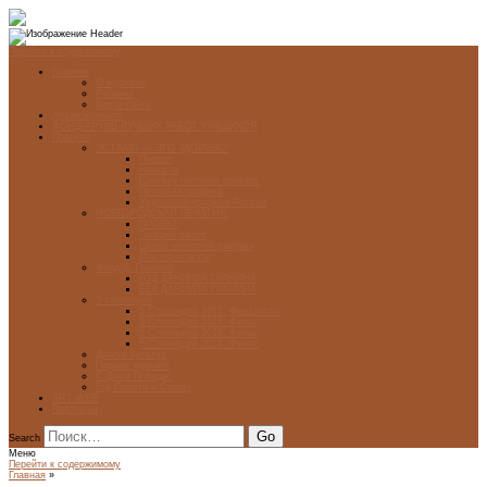
Перейти к содержимому
Главная
О журнале
Рубрики
Карта сайта
Архив журнала
ФОНД-АРХИВ ЛУЧШИХ РАБОТ УЧАЩИХСЯ
Проекты
ЭСТАМП — ЭТО ЗДÓРОВО!
Проект
Новости
Школы-участники проекта
Печатная графика
Художники-графики России
НОВГОРОДСКАЯ ПЕЧАТНЯ
ПРОЕКТ
Галерея работ
Школа печатной графики
Мастер-классы
Фонд Д. Гранина
ГОД ДАНИИЛА ГРАНИНА
ВЕК ДАНИИЛА ГРАНИНА
5 стипендий
5 Стипендий 2017. Финалисты
5 Стипендий 2016. Финал
5 Стипендий 2015. Финал
5 Стипендий 2014. Финал
Диалог Культур
Подари журнал!
С Днём Победы!
Год Памяти и Славы
ART WEB
Партнеры
Search
Меню
Перейти к содержимому
Главная
»