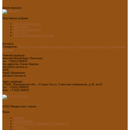
Архив журнала
Популярные рубрики
Мастера модернизма
Педсоветы
Детский дизайн-центр
ART WEB
Мастерская главного редактора
Контакты
Учредитель:
АНО «Старорусский Центр интеллектуально-художественного развития «Введенская
сторона»
Главный редактор:
Николай Михайлович Локотьков
тел. +7(921)7394979
Арт-директор: Елена Жирова
elena@art-storona.ru
WEB:
Юрий Абраменков
web@art-storona.ru
Адрес редакции:
175206, Новгородская обл., г.Старая Русса, Советская набережная, д.18, кв.61
Тел.: +7(921)7394979
Факс: +7 8162 664472
©2021 Введенская сторона
Меню
Главная
Архив журнала
ФОНД-АРХИВ ЛУЧШИХ РАБОТ УЧАЩИХСЯ
Проекты
ART WEB