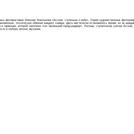
ась фотовыставка Николая Локотькова «Ассизи: ступенька к небу». Серия художественных фотографи
новенное, поэтическое обаяние каждого снимка: здесь мистически остановилось время, но за каждым
и гармонии, которой наполнен этот маленький город-шедевр». Уютные, ступенчатые улочки Ассизи,
сто и глубоко личное звучание.