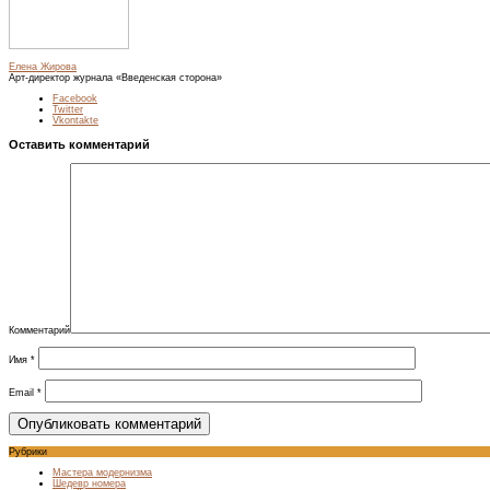
Елена Жирова
Арт-директор журнала «Введенская сторона»
Facebook
Twitter
Vkontakte
Оставить комментарий
Комментарий
Имя
*
Email
*
Рубрики
Мастера модернизма
Шедевр номера