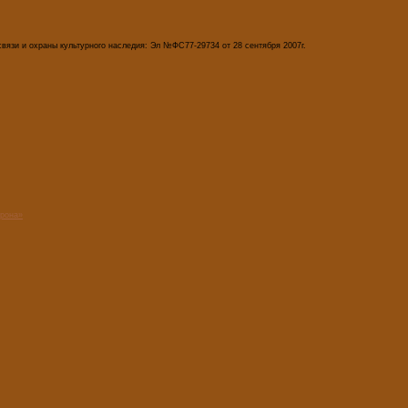
вязи и охраны культурного наследия: Эл №ФС77-29734 от 28 сентября 2007г.
орона»