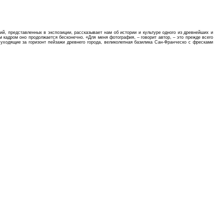
й, представленных в экспозиции, рассказывает нам об истории и культуре одного из древнейших и
 кадром оно продолжается бесконечно. «Для меня фотография, – говорит автор, – это прежде всего
 уходящие за горизонт пейзажи древнего города, великолепная базилика Сан-Франческо с фресками