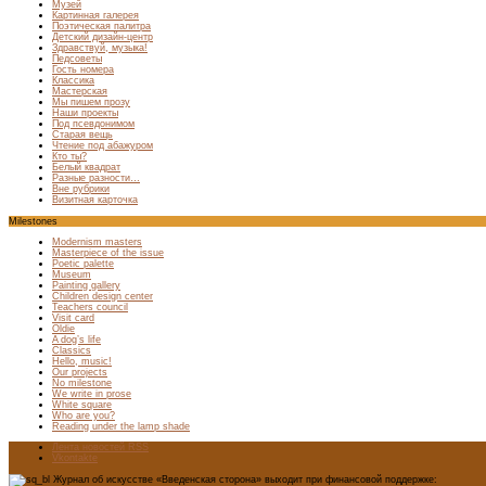
Музей
Картинная галерея
Поэтическая палитра
Детский дизайн-центр
Здравствуй, музыка!
Педсоветы
Гость номера
Классика
Мастерская
Мы пишем прозу
Наши проекты
Под псевдонимом
Старая вещь
Чтение под абажуром
Кто ты?
Белый квадрат
Разные разности…
Вне рубрики
Визитная карточка
Milestones
Modernism masters
Masterpiece of the issue
Poetic palette
Museum
Painting gallery
Children design center
Teachers council
Visit card
Oldie
A dog’s life
Classics
Hello, music!
Our projects
No milestone
We write in prose
White square
Who are you?
Reading under the lamp shade
Лента новостей RSS
Vkontakte
Журнал об искусстве «Введенская сторона» выходит при финансовой поддержке: