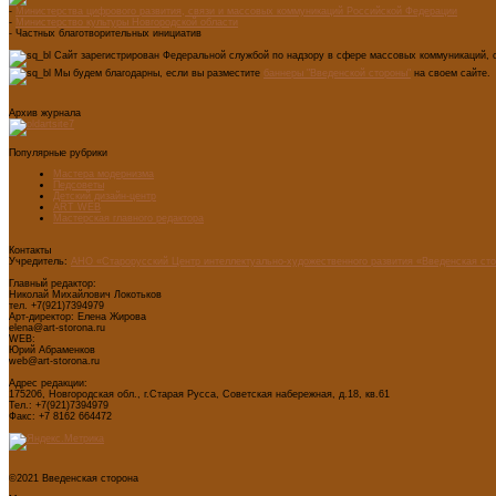
-
Министерства цифрового развития, связи и массовых коммуникаций Российской Федерации
-
Министерство культуры Новгородской области
- Частных благотворительных инициатив
Сайт зарегистрирован Федеральной службой по надзору в сфере массовых коммуникаций, с
Мы будем благодарны, если вы разместите
баннеры "Введенской стороны"
на своем сайте.
Архив журнала
Популярные рубрики
Мастера модернизма
Педсоветы
Детский дизайн-центр
ART WEB
Мастерская главного редактора
Контакты
Учредитель:
АНО «Старорусский Центр интеллектуально-художественного развития «Введенская ст
Главный редактор:
Николай Михайлович Локотьков
тел. +7(921)7394979
Арт-директор: Елена Жирова
elena@art-storona.ru
WEB:
Юрий Абраменков
web@art-storona.ru
Адрес редакции:
175206, Новгородская обл., г.Старая Русса, Советская набережная, д.18, кв.61
Тел.: +7(921)7394979
Факс: +7 8162 664472
©2021 Введенская сторона