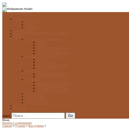
Перейти к содержимому
Главная
О журнале
Рубрики
Карта сайта
Архив журнала
ФОНД-АРХИВ ЛУЧШИХ РАБОТ УЧАЩИХСЯ
Проекты
ЭСТАМП — ЭТО ЗДÓРОВО!
Проект
Новости
Школы-участники проекта
Печатная графика
Художники-графики России
НОВГОРОДСКАЯ ПЕЧАТНЯ
ПРОЕКТ
Галерея работ
Школа печатной графики
Мастер-классы
Фонд Д. Гранина
ГОД ДАНИИЛА ГРАНИНА
ВЕК ДАНИИЛА ГРАНИНА
5 стипендий
5 Стипендий 2017. Финалисты
5 Стипендий 2016. Финал
5 Стипендий 2015. Финал
5 Стипендий 2014. Финал
Диалог Культур
Подари журнал!
С Днём Победы!
Год Памяти и Славы
ART WEB
Партнеры
Search
Меню
Перейти к содержимому
Главная
»
Рубрики
»
Вне рубрики
»