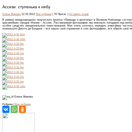
Ассизи: ступенька к небу
Елена Жирова
12.03.2012
Вне рубрики
| 76 Просм. |
Оставить отзыв
В рамках международного творческого проекта «Природа и архетипы» в Великом Новгороде состоял
красивейших городов Италии – Ассизи. Рассматривая фотографии, мы невольно попадаем под необык
особое средство эмоционального повествования. Мне очень хотелось передать атмосферу чистоты 
гениального Джотто ди Бондоне – всё нашло своё отражение в этих фотографиях, всё обрело своё ме
Елена Жирова.
Рубрика |
Вне рубрики