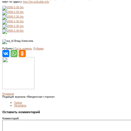
мир» по адресу
http://im-possible.info
Влад Алексеев.
Рубрика |
Гость номера
,
Рубрики
Редакция
Редакция журнала «Введенская сторона».
Twitter
Vkontakte
Оставить комментарий
Комментарий