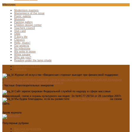
Milestones
Modernism masters
Masterpiece of the issue
Poetic palette
Museum
Painting gallery
Children design center
Teachers council
Visit card
Oldie
A dog’s life
Classics
Hello, music!
Our projects
No milestone
We write in prose
White square
Who are you?
Reading under the lamp shade
Лента новостей RSS
Vkontakte
Журнал об искусстве «Введенская сторона» выходит при финансовой поддержке:
-
Министерства цифрового развития, связи и массовых коммуникаций Российской Федерации
-
Министерство культуры Новгородской области
- Частных благотворительных инициатив
Сайт зарегистрирован Федеральной службой по надзору в сфере массовых
коммуникаций, связи и охраны культурного наследия: Эл №ФС77-29734 от 28 сентября 2007г.
Мы будем благодарны, если вы разместите
баннеры "Введенской стороны"
на своем
сайте.
Архив журнала
Популярные рубрики
Мастера модернизма
Педсоветы