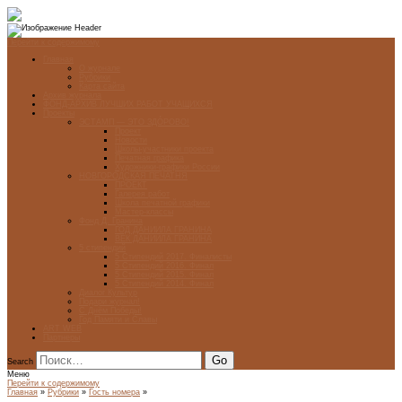
Перейти к содержимому
Главная
О журнале
Рубрики
Карта сайта
Архив журнала
ФОНД-АРХИВ ЛУЧШИХ РАБОТ УЧАЩИХСЯ
Проекты
ЭСТАМП — ЭТО ЗДÓРОВО!
Проект
Новости
Школы-участники проекта
Печатная графика
Художники-графики России
НОВГОРОДСКАЯ ПЕЧАТНЯ
ПРОЕКТ
Галерея работ
Школа печатной графики
Мастер-классы
Фонд Д. Гранина
ГОД ДАНИИЛА ГРАНИНА
ВЕК ДАНИИЛА ГРАНИНА
5 стипендий
5 Стипендий 2017. Финалисты
5 Стипендий 2016. Финал
5 Стипендий 2015. Финал
5 Стипендий 2014. Финал
Диалог Культур
Подари журнал!
С Днём Победы!
Год Памяти и Славы
ART WEB
Партнеры
Search
Меню
Перейти к содержимому
Главная
»
Рубрики
»
Гость номера
»