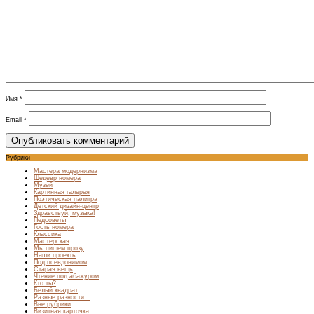
Имя
*
Email
*
Рубрики
Мастера модернизма
Шедевр номера
Музей
Картинная галерея
Поэтическая палитра
Детский дизайн-центр
Здравствуй, музыка!
Педсоветы
Гость номера
Классика
Мастерская
Мы пишем прозу
Наши проекты
Под псевдонимом
Старая вещь
Чтение под абажуром
Кто ты?
Белый квадрат
Разные разности…
Вне рубрики
Визитная карточка