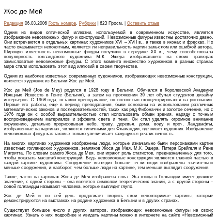
Жос де Мей
Редакция
06.03.2006
Гость номера
,
Рубрики
| 623 Просм. |
Оставить отзыв
Одним из видов оптической иллюзии, используемой в современном искусстве, является
изображение невозможных фигур и конструкций. Невозможные фигуры известны достаточно давно.
Они встречаются в отдельных картинах художников XVI – XVII в., а также в иконах и фресках. Но
часто оказывается непонятным, является ли неправильность картин замыслом или ошибкой автора.
Широкую известность невозможные фигуры получили в середине XX в., чему способствовала
популярность голландского художника М.К. Эшера изображавшего на своих гравюрах
замысловатые невозможные фигуры. С этого момента множество художников в разных странах
мира стали использовать этот вид иллюзий в своем творчестве.
Одним из наиболее известных современных художников, изображающих невозможные конструкции,
является художник из Бельгии Жос де Мей.
Жос де Мей (Jos de Mey) родился в 1928 году в Бельгии. Обучался в Королевской Академии
Изящных Искусств в Генте (Бельгия), а затем на протяжении 39 лет обучал студентов дизайну
интерьеров. С 1968 года, оставив преподавание, он полностью сконцентрировался на рисовании.
Первые его работы, еще в период преподавания, были основаны на использовании различных
математических законов и последовательностей, таких как ряд Фибоначчи и золотое сечение, но с
1976 года он с особой выразительностью стал использовать обман зрения, наряду с точным
воспроизведением материалов и эффекта света и тени. Он стал уделять огромное внимание
окружению, детально прорисовывая небо, траву, деревья, дома, воду и проч. Ландшафты,
изображенные на картинах, являются типичными для Фламандии, где живет художник. Изображение
невозможных фигур как таковых только увеличивает кажущуюся реалистичность.
На многих картинах художника изображены люди, которые изначально были персонажами картин
известных голландских художников, земляков Жоса де Мея, М.К. Эшера, Питера Брейгеля и Рене
Магритта. По словам самого Жоса де Мея, они играют роль статистов, предназначенных для того,
чтобы показать масштаб конструкций. Ведь невозможные конструкции являются главной частью в
каждой картине художника. Сооружение выглядит больше, если люди изображены значительно
меньше сооружения, и наоборот, чем больше люди на картине, тем меньше выглядит сооружение.
Также, часто на картинах Жоса де Мея изображена сова. Эта птица в Голландии имеет двоякое
значение, с одной стороны – она является символом теоретических знаний, а с другой стороны –
совой голландцы называют человека, которые выглядит глупо.
Жос де Мей и по сей день продолжает творить свои неповторимые картины, которые
демонстрируются на выставках на родине художника в Бельгии и в других странах.
Существует большое число и других авторов, изображающих невозможные фигуры на своих
картинах. Узнать о них подробнее и увидеть картины можно в интернете на сайте «Невозможный