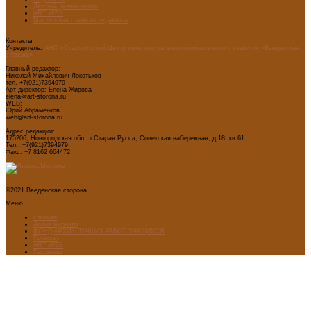
Детский дизайн-центр
ART WEB
Мастерская главного редактора
Контакты
Учредитель:
АНО «Старорусский Центр интеллектуально-художественного развития «Введенская
сторона»
Главный редактор:
Николай Михайлович Локотьков
тел. +7(921)7394979
Арт-директор: Елена Жирова
elena@art-storona.ru
WEB:
Юрий Абраменков
web@art-storona.ru
Адрес редакции:
175206, Новгородская обл., г.Старая Русса, Советская набережная, д.18, кв.61
Тел.: +7(921)7394979
Факс: +7 8162 664472
©2021 Введенская сторона
Меню
Главная
Архив журнала
ФОНД-АРХИВ ЛУЧШИХ РАБОТ УЧАЩИХСЯ
Проекты
ART WEB
Партнеры