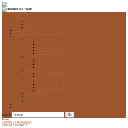
Перейти к содержимому
Главная
О журнале
Рубрики
Карта сайта
Архив журнала
ФОНД-АРХИВ ЛУЧШИХ РАБОТ УЧАЩИХСЯ
Проекты
ЭСТАМП — ЭТО ЗДÓРОВО!
Проект
Новости
Школы-участники проекта
Печатная графика
Художники-графики России
НОВГОРОДСКАЯ ПЕЧАТНЯ
ПРОЕКТ
Галерея работ
Школа печатной графики
Мастер-классы
Фонд Д. Гранина
ГОД ДАНИИЛА ГРАНИНА
ВЕК ДАНИИЛА ГРАНИНА
5 стипендий
5 Стипендий 2017. Финалисты
5 Стипендий 2016. Финал
5 Стипендий 2015. Финал
5 Стипендий 2014. Финал
Диалог Культур
Подари журнал!
С Днём Победы!
Год Памяти и Славы
ART WEB
Партнеры
Search
Меню
Перейти к содержимому
Главная
»
Рубрики
»