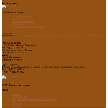
Архив журнала
Популярные рубрики
Мастера модернизма
Педсоветы
Детский дизайн-центр
ART WEB
Мастерская главного редактора
Контакты
Учредитель:
АНО «Старорусский Центр интеллектуально-художественного развития «Введенская
сторона»
Главный редактор:
Николай Михайлович Локотьков
тел. +7(921)7394979
Арт-директор: Елена Жирова
elena@art-storona.ru
WEB:
Юрий Абраменков
web@art-storona.ru
Адрес редакции:
175206, Новгородская обл., г.Старая Русса, Советская набережная, д.18, кв.61
Тел.: +7(921)7394979
Факс: +7 8162 664472
©2021 Введенская сторона
Меню
Главная
Архив журнала
ФОНД-АРХИВ ЛУЧШИХ РАБОТ УЧАЩИХСЯ
Проекты
ART WEB
Партнеры