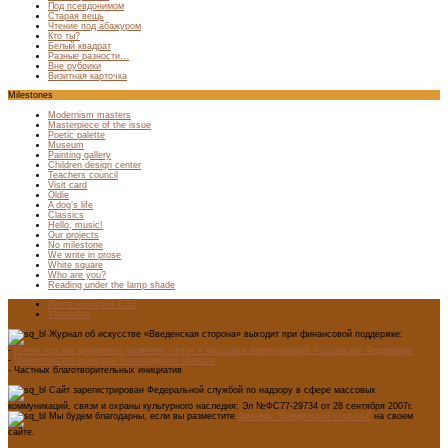
Под псевдонимом
Старая вещь
Чтение под абажуром
Кто ты?
Белый квадрат
Разные разности…
Вне рубрики
Визитная карточка
Milestones
Modernism masters
Masterpiece of the issue
Poetic palette
Museum
Painting gallery
Children design center
Teachers council
Visit card
Oldie
A dog’s life
Classics
Hello, music!
Our projects
No milestone
We write in prose
White square
Who are you?
Reading under the lamp shade
Лента новостей RSS
Vkontakte
Журнал об искусстве «Введенская сторона» выходит при финансовой поддержке:
-
Министерства цифрового развития, связи и массовых коммуникаций Российской Федерации
-
Министерство культуры Новгородской области
- Частных благотворительных инициатив
Сайт зарегистрирован Федеральной службой по надзору в сфере массовых
коммуникаций, связи и охраны культурного наследия: Эл №ФС77-29734 от 28 сентября 2007г.
Мы будем благодарны, если вы разместите
баннеры "Введенской стороны"
на своем
сайте.