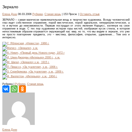
Зеркало
Елена Дэнн
06.03.2006
Рубрики
,
Старая вещь
| 153 Просм. |
Оставить отзыв
ЗЕРКАЛО – самая магически привлекательная вещь в творчестве художника. Всюду человеческий
глаз ищет собственное отражение, порой мистическое, порой идеальное, гиперреалистическое, а
то и мутное до невозможности. Первым пострадал от этого явления Нарцисс, взглянув на свое
отражение в воде. С тех пор художники истерли горы кистей, изображая кусок стекла, в котором
непостижимым образом отражается окружающий нас мир, но то, что мы видим в зеркале, это уже
не просто повторение предмета, это – мистика, философия, открытие, удивление… Тем оно и
интересно.
Рубрика |
Рубрики
,
Старая вещь
Елена Дэнн