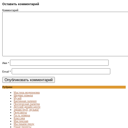
Оставить комментарий
Комментарий
Имя
*
Email
*
Рубрики
Мастера модернизма
Шедевр номера
Музей
Картинная галерея
Поэтическая палитра
Детский дизайн-центр
Здравствуй, музыка!
Педсоветы
Гость номера
Классика
Мастерская
Мы пишем прозу
Наши проекты