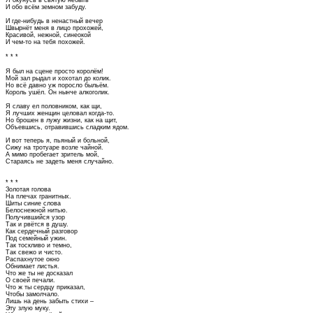
Я окунусь в святую небыть
И обо всём земном забуду.
И где-нибудь в ненастный вечер
Швырнёт меня в лицо прохожей,
Красивой, нежной, синеокой
И чем-то на тебя похожей.
* * *
Я был на сцене просто королём!
Мой зал рыдал и хохотал до колик.
Но всё давно уж поросло быльём.
Король ушёл. Он нынче алкоголик.
Я славу ел половником, как щи,
Я лучших женщин целовал когда-то.
Но брошен в лужу жизни, как на щит,
Объевшись, отравившись сладким ядом.
И вот теперь я, пьяный и больной,
Сижу на тротуаре возле чайной.
А мимо пробегает зритель мой,
Стараясь не задеть меня случайно.
* * *
Золотая голова
На плечах гранитных.
Шиты синие слова
Белоснежной нитью.
Получившийся узор
Так и рвётся в душу.
Как сердечный разговор
Под семейный ужин.
Так тоскливо и темно,
Так свежо и чисто.
Распахнутое окно
Обнимает листья.
Что же ты не досказал
О своей печали.
Что ж ты сердцу приказал,
Чтобы замолчало.
Лишь на день забыть стихи –
Эту злую муку.