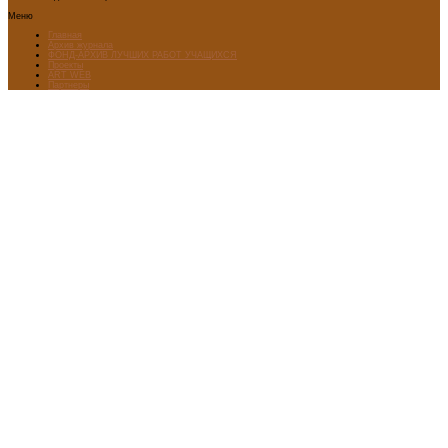
Меню
Главная
Архив журнала
ФОНД-АРХИВ ЛУЧШИХ РАБОТ УЧАЩИХСЯ
Проекты
ART WEB
Партнеры