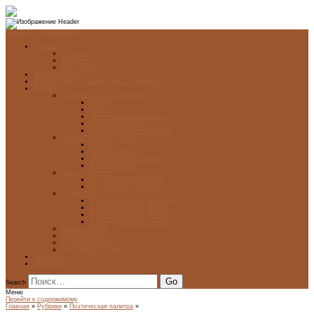
Перейти к содержимому
Главная
О журнале
Рубрики
Карта сайта
Архив журнала
ФОНД-АРХИВ ЛУЧШИХ РАБОТ УЧАЩИХСЯ
Проекты
ЭСТАМП — ЭТО ЗДÓРОВО!
Проект
Новости
Школы-участники проекта
Печатная графика
Художники-графики России
НОВГОРОДСКАЯ ПЕЧАТНЯ
ПРОЕКТ
Галерея работ
Школа печатной графики
Мастер-классы
Фонд Д. Гранина
ГОД ДАНИИЛА ГРАНИНА
ВЕК ДАНИИЛА ГРАНИНА
5 стипендий
5 Стипендий 2017. Финалисты
5 Стипендий 2016. Финал
5 Стипендий 2015. Финал
5 Стипендий 2014. Финал
Диалог Культур
Подари журнал!
С Днём Победы!
Год Памяти и Славы
ART WEB
Партнеры
Search
Меню
Перейти к содержимому
Главная
»
Рубрики
»
Поэтическая палитра
»