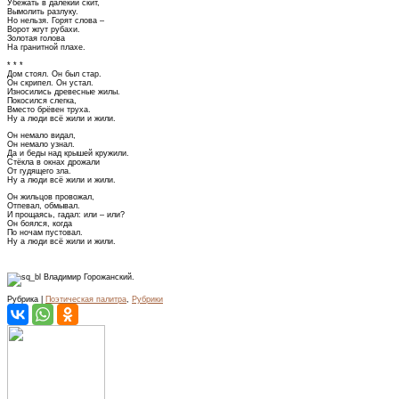
Убежать в далёкий скит,
Вымолить разлуку.
Но нельзя. Горят слова –
Ворот жгут рубахи.
Золотая голова
На гранитной плахе.
* * *
Дом стоял. Он был стар.
Он скрипел. Он устал.
Износились древесные жилы.
Покосился слегка,
Вместо брёвен труха.
Ну а люди всё жили и жили.
Он немало видал,
Он немало узнал.
Да и беды над крышей кружили.
Стёкла в окнах дрожали
От гудящего зла.
Ну а люди всё жили и жили.
Он жильцов провожал,
Отпевал, обмывал.
И прощаясь, гадал: или – или?
Он боялся, когда
По ночам пустовал.
Ну а люди всё жили и жили.
Владимир Горожанский.
Рубрика |
Поэтическая палитра
,
Рубрики