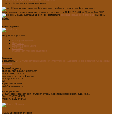
-
Министерство культуры Новгородской области
- Частных благотворительных инициатив
Сайт зарегистрирован Федеральной службой по надзору в сфере массовых
коммуникаций, связи и охраны культурного наследия: Эл №ФС77-29734 от 28 сентября 2007г.
Мы будем благодарны, если вы разместите
баннеры "Введенской стороны"
на своем
сайте.
Архив журнала
Популярные рубрики
Мастера модернизма
Педсоветы
Детский дизайн-центр
ART WEB
Мастерская главного редактора
Контакты
Учредитель:
АНО «Старорусский Центр интеллектуально-художественного развития «Введенская
сторона»
Главный редактор:
Николай Михайлович Локотьков
тел. +7(921)7394979
Арт-директор: Елена Жирова
elena@art-storona.ru
WEB:
Юрий Абраменков
web@art-storona.ru
Адрес редакции:
175206, Новгородская обл., г.Старая Русса, Советская набережная, д.18, кв.61
Тел.: +7(921)7394979
Факс: +7 8162 664472
©2021 Введенская сторона