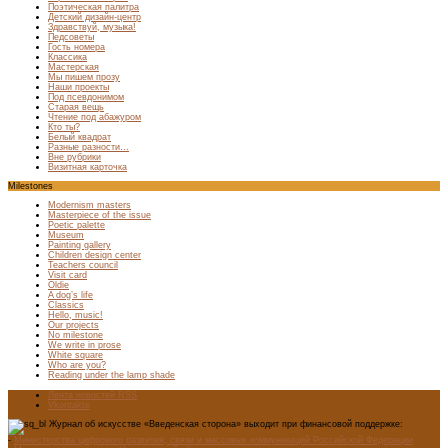
Поэтическая палитра
Детский дизайн-центр
Здравствуй, музыка!
Педсоветы
Гость номера
Классика
Мастерская
Мы пишем прозу
Наши проекты
Под псевдонимом
Старая вещь
Чтение под абажуром
Кто ты?
Белый квадрат
Разные разности…
Вне рубрики
Визитная карточка
Milestones
Modernism masters
Masterpiece of the issue
Poetic palette
Museum
Painting gallery
Children design center
Teachers council
Visit card
Oldie
A dog’s life
Classics
Hello, music!
Our projects
No milestone
We write in prose
White square
Who are you?
Reading under the lamp shade
Лента новостей RSS
Vkontakte
Журнал об искусстве «Введенская сторона» выходит при финансовой поддержке:
-
Министерства цифрового развития, связи и массовых коммуникаций Российской Федерации