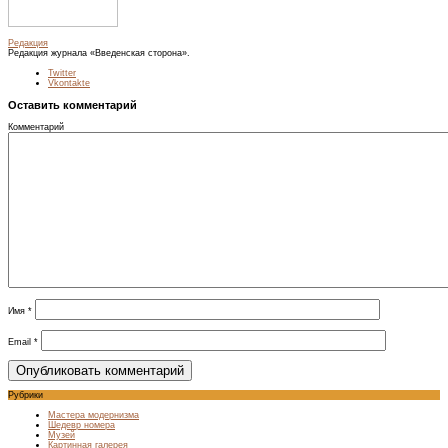
Редакция
Редакция журнала «Введенская сторона».
Twitter
Vkontakte
Оставить комментарий
Комментарий
Имя
*
Email
*
Рубрики
Мастера модернизма
Шедевр номера
Музей
Картинная галерея