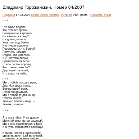
Владимир Горожанский. Номер 04/2007
Редакция
17.03.2007
Поэтическая палитра
,
Рубрики
| 50 Просм. |
Оставить отзыв
* * *
Что такое подвиг?
Кто ответит прямо?
Поперхнуться кровью
И свалиться в яму?
Не дойти до цели,
Хоть она под боком,
И в чужом прицеле
Повстречаться с Богом?
Получить награду –
Орден, как хотелось, –
И с цветами рядом
Привернуть на тело?
Средь густой пороши,
Кто ответил мне бы?
Друг один хороший,
Что ушел на небо.
* * *
Мы с тобой, как две руки,
Друг без друга тяжко.
Берега одной реки,
Лепестки ромашки.
Мы с тобой за два конца
Одного каната
Тянем с пеной у лица, –
Тяжело, а надо.
* * *
Я в пыль уйду. И на дороге
Меня обнимет ветер влажный.
Мы с ним пошепчемся о Боге
И в путь отправимся однажды.
И пусть гоняет в синем небе
Меня по воле чьей-то чудной.