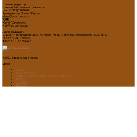
Главный редактор:
Николай Михайлович Локотьков
тел. +7(921)7394979
Арт-директор: Елена Жирова
elena@art-storona.ru
WEB:
Юрий Абраменков
web@art-storona.ru
Адрес редакции:
175206, Новгородская обл., г.Старая Русса, Советская набережная, д.18, кв.61
Тел.: +7(921)7394979
Факс: +7 8162 664472
©2021 Введенская сторона
Меню
Главная
Архив журнала
ФОНД-АРХИВ ЛУЧШИХ РАБОТ УЧАЩИХСЯ
Проекты
ART WEB
Партнеры