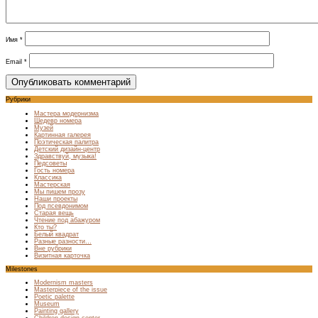
Имя
*
Email
*
Рубрики
Мастера модернизма
Шедевр номера
Музей
Картинная галерея
Поэтическая палитра
Детский дизайн-центр
Здравствуй, музыка!
Педсоветы
Гость номера
Классика
Мастерская
Мы пишем прозу
Наши проекты
Под псевдонимом
Старая вещь
Чтение под абажуром
Кто ты?
Белый квадрат
Разные разности…
Вне рубрики
Визитная карточка
Milestones
Modernism masters
Masterpiece of the issue
Poetic palette
Museum
Painting gallery