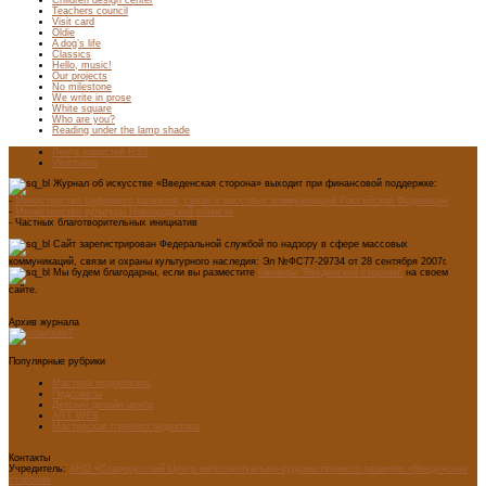
Children design center
Teachers council
Visit card
Oldie
A dog’s life
Classics
Hello, music!
Our projects
No milestone
We write in prose
White square
Who are you?
Reading under the lamp shade
Лента новостей RSS
Vkontakte
Журнал об искусстве «Введенская сторона» выходит при финансовой поддержке:
-
Министерства цифрового развития, связи и массовых коммуникаций Российской Федерации
-
Министерство культуры Новгородской области
- Частных благотворительных инициатив
Сайт зарегистрирован Федеральной службой по надзору в сфере массовых
коммуникаций, связи и охраны культурного наследия: Эл №ФС77-29734 от 28 сентября 2007г.
Мы будем благодарны, если вы разместите
баннеры "Введенской стороны"
на своем
сайте.
Архив журнала
Популярные рубрики
Мастера модернизма
Педсоветы
Детский дизайн-центр
ART WEB
Мастерская главного редактора
Контакты
Учредитель:
АНО «Старорусский Центр интеллектуально-художественного развития «Введенская
сторона»