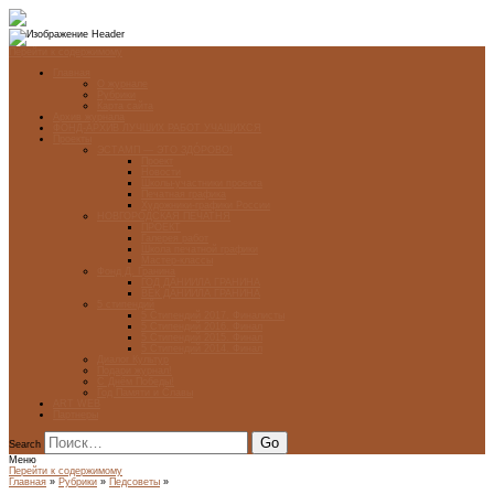
Перейти к содержимому
Главная
О журнале
Рубрики
Карта сайта
Архив журнала
ФОНД-АРХИВ ЛУЧШИХ РАБОТ УЧАЩИХСЯ
Проекты
ЭСТАМП — ЭТО ЗДÓРОВО!
Проект
Новости
Школы-участники проекта
Печатная графика
Художники-графики России
НОВГОРОДСКАЯ ПЕЧАТНЯ
ПРОЕКТ
Галерея работ
Школа печатной графики
Мастер-классы
Фонд Д. Гранина
ГОД ДАНИИЛА ГРАНИНА
ВЕК ДАНИИЛА ГРАНИНА
5 стипендий
5 Стипендий 2017. Финалисты
5 Стипендий 2016. Финал
5 Стипендий 2015. Финал
5 Стипендий 2014. Финал
Диалог Культур
Подари журнал!
С Днём Победы!
Год Памяти и Славы
ART WEB
Партнеры
Search
Меню
Перейти к содержимому
Главная
»
Рубрики
»
Педсоветы
»