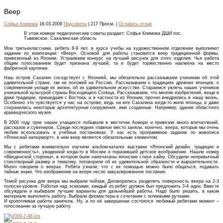
Веер
Софья Климова
16.03.2009
Педсоветы
| 217 Просм. |
Оставить отзыв
В этом номере педагогические советы раздает: Софья Климова ДШИ пос.
Тымовское, Сахалинская область
Мои третьеклассники, ребята 8-9 лет, в курсе учебы на художественном отделении выполняют
задание по композиции: «Веер». Основой для работы становится веер традиционной формы,
привезенный из Японии. Устраиваем конкурс на лучший рисунок для этого изделия. Чья работа
общим голосованием будет признана лучшей, та и будет торжественно наклеена на место
фабричной картинки.
Наш остров Сахалин соседствует с Японией, мы обязательно рассказываем ученикам об этой
удивительной стране, так не похожей на Россию. Рассказываем о традициях древних японцев, о
современном укладе их жизни, об их удивительном искусстве. Стараемся увлечь наших учеников
уникальной культурой страны Восходящего Солн­ца. Рассказываем, что многие изобретения, вещи и
даже традиции, пришедшие с Востока, и в частности из Японии, прочно внедрились в нашу жизнь.
Особенно это чувствуется у нас на острове, ведь на юге Сахалина когда-то жили японцы, и даже
сохранились некоторые архитектурные сооружения, ими созданные. Например, здание областного
краеведческого музея.
В 2000 году трое наших учащихся побывали в местечке Аомори и привезли много впечатлений,
рассказов и сувениров. Среди последних главное место заняли, конечно, веера, которые мы очень
любим использовать в учебных постановках. У нас есть программное задание по живописи
«Японский натюрморт», в нем веер является обязательным элементом.
Мы с ребятами внимательно изучили альбом-каталог выставки «Японский дизайн: традиции и
современность», увиденной когда-то в Москве и поразившей детское воображение. Нашли номер
«Введенской стороны», в котором были напечатаны японские стихи хайку. Обсудили непривычный
стихотворный размер и тематику, поговорили об их удивительной образности и выразительности.
Много говорили о веерах. Ребята узнали, что с их помощью можно было общаться, подавать
тайные знаки. Что изображение на веере несло завуалированное послание.
Темой рисунка для веера мы выбрали пейзаж. Договорились разделить поверхность веера на 2-3
полоски-уровня. Работая над эскизами, каждый из ребят должен был предложить 3-4 идеи. Вместе
обсуждали и выбирали лучшие варианты для дальнейшей работы. Надо было решить, в каком
материале выполнять работу. Выбрали фломастеры в сочетании с гелиевыми ручками.
И кропотливая работа закипела. Ну, а по её завершении состоялся любимый ребятами момент –
голосование за лучшую работу.